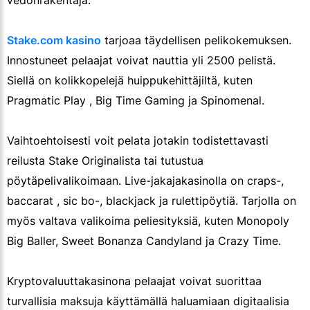
vedonrakentaja.
Stake.com kasino
tarjoaa täydellisen pelikokemuksen.
Innostuneet pelaajat voivat nauttia yli 2500 pelistä.
Siellä on kolikkopelejä huippukehittäjiltä, kuten
Pragmatic Play , Big Time Gaming ja Spinomenal.
Vaihtoehtoisesti voit pelata jotakin todistettavasti
reilusta Stake Originalista tai tutustua
pöytäpelivalikoimaan. Live-jakajakasinolla on craps-,
baccarat , sic bo-, blackjack ja rulettipöytiä. Tarjolla on
myös valtava valikoima peliesityksiä, kuten Monopoly
Big Baller, Sweet Bonanza Candyland ja Crazy Time.
Kryptovaluuttakasinona pelaajat voivat suorittaa
turvallisia maksuja käyttämällä haluamiaan digitaalisia