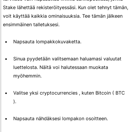
Stake lähettää rekisteröityessäsi. Kun olet tehnyt tämän,
voit käyttää kaikkia ominaisuuksia. Tee tämän jälkeen
ensimmäinen talletuksesi.
Napsauta lompakkokuvaketta.
Sinua pyydetään valitsemaan haluamasi valuutat
luettelosta. Näitä voi halutessaan muokata
myöhemmin.
Valitse yksi cryptocurrencies , kuten Bitcoin ( BTC
).
Napsauta nähdäksesi lompakon osoitteen.