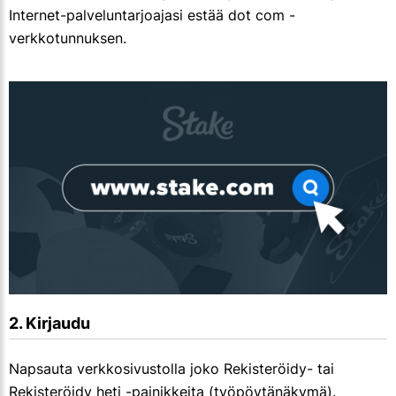
Internet-palveluntarjoajasi estää dot com -
verkkotunnuksen.
Kirjaudu
Napsauta verkkosivustolla joko Rekisteröidy- tai
Rekisteröidy heti -painikkeita (työpöytänäkymä).