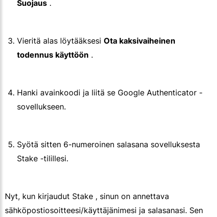
Suojaus
.
Vieritä alas löytääksesi
Ota kaksivaiheinen
todennus käyttöön
.
Hanki avainkoodi ja liitä se Google Authenticator -
sovellukseen.
Syötä sitten 6-numeroinen salasana sovelluksesta
Stake -tilillesi.
Nyt, kun kirjaudut Stake , sinun on annettava
sähköpostiosoitteesi/käyttäjänimesi ja salasanasi. Sen