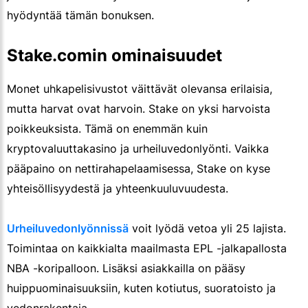
hyödyntää tämän bonuksen.
Stake.comin ominaisuudet
Monet uhkapelisivustot väittävät olevansa erilaisia,
mutta harvat ovat harvoin. Stake on yksi harvoista
poikkeuksista. Tämä on enemmän kuin
kryptovaluuttakasino ja urheiluvedonlyönti. Vaikka
pääpaino on nettirahapelaamisessa, Stake on kyse
yhteisöllisyydestä ja yhteenkuuluvuudesta.
Urheiluvedonlyönnissä
voit lyödä vetoa yli 25 lajista.
Toimintaa on kaikkialta maailmasta EPL -jalkapallosta
NBA -koripalloon. Lisäksi asiakkailla on pääsy
huippuominaisuuksiin, kuten kotiutus, suoratoisto ja