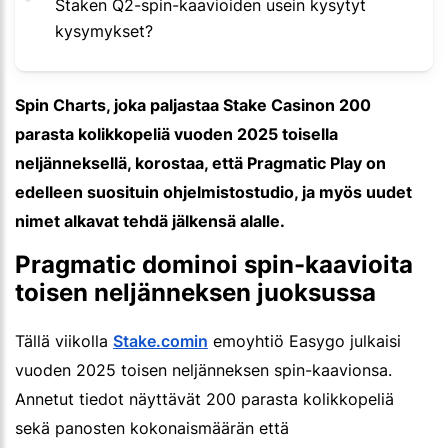
Staken Q2-spin-kaavioiden usein kysytyt
kysymykset?
Spin Charts, joka paljastaa Stake Casinon 200
parasta kolikkopeliä vuoden 2025 toisella
neljänneksellä, korostaa, että Pragmatic Play on
edelleen suosituin ohjelmistostudio, ja myös uudet
nimet alkavat tehdä jälkensä alalle.
Pragmatic dominoi spin-kaavioita
toisen neljänneksen juoksussa
Tällä viikolla
Stake.comin
emoyhtiö Easygo julkaisi
vuoden 2025 toisen neljänneksen spin-kaavionsa.
Annetut tiedot näyttävät 200 parasta kolikkopeliä
sekä panosten kokonaismäärän että