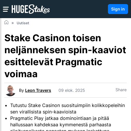
Sign in
Uutiset
Stake Casinon toisen
neljänneksen spin-kaaviot
esittelevät Pragmatic
voimaa
Share
By
Leon Travers
09 elok. 2025
Tutustu Stake Casinon suosituimpiin kolikkopeleihin
sen virallisista spin-kaavioista
Pragmatic Play jatkaa dominointiaan ja pitää
hallussaan kahdeksaa kymmenestä parhaasta