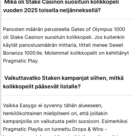
 Mikä oli Stake Casinon suosituin kolikkopeli 
vuoden 2025 toisella neljänneksellä?
Panosten määrän perusteella Gates of Olympus 1000
oli Stake Casinon suosituin kolikkopeli. Jos kuitenkin
käytät panostusmäärän mittaria, titteli menee Sweet
Bonanza 1000:lle. Molemmat kolikkopelit on kehittänyt
Pragmatic Play.
 Vaikuttavatko Staken kampanjat siihen, mitkä 
kolikkopelit pääsevät listalle?
Vaikka Easygo ei syvenny tähän alueeseen,
henkilökohtainen mielipiteeni on, että joillakin
kampanjoilla on vaikutusta pelin suosioon. Esimerkiksi
Pragmatic Playlla on tunnettu Drops & Wins -