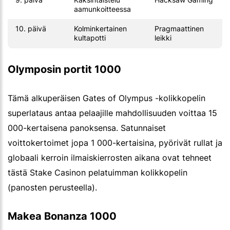
aamunkoitteessa
10. päivä
Kolminkertainen
Pragmaattinen
kultapotti
leikki
Olymposin portit 1000
Tämä alkuperäisen Gates of Olympus -kolikkopelin
superlataus antaa pelaajille mahdollisuuden voittaa 15
000-kertaisena panoksensa. Satunnaiset
voittokertoimet jopa 1 000-kertaisina, pyörivät rullat ja
globaali kerroin ilmaiskierrosten aikana ovat tehneet
tästä Stake Casinon pelatuimman kolikkopelin
(panosten perusteella).
Makea Bonanza 1000