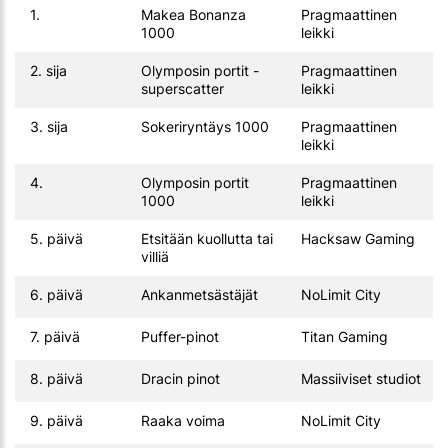
1.
Makea Bonanza
Pragmaattinen
1000
leikki
2. sija
Olymposin portit -
Pragmaattinen
superscatter
leikki
3. sija
Sokeriryntäys 1000
Pragmaattinen
leikki
4.
Olymposin portit
Pragmaattinen
1000
leikki
5. päivä
Etsitään kuollutta tai
Hacksaw Gaming
villiä
6. päivä
Ankanmetsästäjät
NoLimit City
7. päivä
Puffer-pinot
Titan Gaming
8. päivä
Dracin pinot
Massiiviset studiot
9. päivä
Raaka voima
NoLimit City