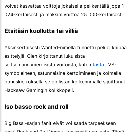
voivat kasvattaa voittoja jokaisella pelikentällä jopa 1
024-kertaisesti ja maksimivoittoa 25 000-kertaisesti.
Etsitään kuollutta tai villiä
Yksinkertaisesti Wanted-nimellä tunnettu peli ei kaipaa
esittelyjä. Olen kirjoittanut lukuisista
seitsemännumeroisista voitoista, kuten
tästä
. VS-
symboleineen, satunnaisine kertoimineen ja kolmella
bonuskierroksella se on listan korkeimmalle sijoittunut
Hacksaw Gamingin kolikkopeli.
Iso basso rock and roll
Big Bass -sarjan fanit eivät voi saada tarpeekseen
tästä Rock and Roll Vegas -tyylisestä versiosta. Tämä