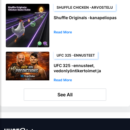
SHUFFLE CHICKEN -ARVOSTELU
Shuffle Originals -kanapeliopas
Read More
UFC 325 -ENNUSTEET
UFC 325 -ennusteet,
vedonlyöntikertoimet ja
kryptovedonlyöntikampanjat
Read More
See All