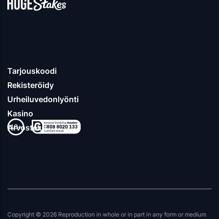
Tarjouskoodi
Rekisteröidy
Urheiluvedonlyönti
Kasino
Arvostelut
Copyright © 2026 Reproduction in whole or in part in any form or medium