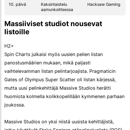
10. päivä
Kaksintaistelu
Hacksaw Gaming
aamunkoitteessa
Massiiviset studiot nousevat
listoille
H2>
Spin Charts julkaisi myös uusien pelien listan
panostusmäärien mukaan, mikä paljasti
vaihtelevamman listan pelintarjoajista. Pragmaticin
Gates of Olympus Super Scatter oli listan kärjessä,
mutta uusi pelinkehittäjä Massive Studios herätti
huomiota kolmella kolikkopelillään kymmenen parhaan
joukossa.
Massive Studios on yksi niistä uusista kehittäjistä,
jotka käyttävät Stake Enginen etäpelipalvelinta (RGS).