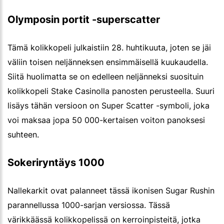
Olymposin portit -superscatter
Tämä kolikkopeli julkaistiin 28. huhtikuuta, joten se jäi
väliin toisen neljänneksen ensimmäisellä kuukaudella.
Siitä huolimatta se on edelleen neljänneksi suosituin
kolikkopeli Stake Casinolla panosten perusteella. Suuri
lisäys tähän versioon on Super Scatter -symboli, joka
voi maksaa jopa 50 000-kertaisen voiton panoksesi
suhteen.
Sokeriryntäys 1000
Nallekarkit ovat palanneet tässä ikonisen Sugar Rushin
parannellussa 1000-sarjan versiossa. Tässä
värikkäässä kolikkopelissä on kerroinpisteitä, jotka