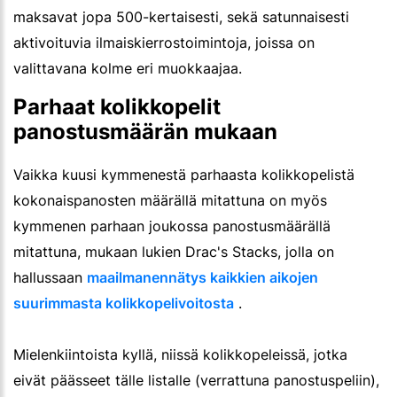
maksavat jopa 500-kertaisesti, sekä satunnaisesti
aktivoituvia ilmaiskierrostoimintoja, joissa on
valittavana kolme eri muokkaajaa.
Parhaat kolikkopelit
panostusmäärän mukaan
Vaikka kuusi kymmenestä parhaasta kolikkopelistä
kokonaispanosten määrällä mitattuna on myös
kymmenen parhaan joukossa panostusmäärällä
mitattuna, mukaan lukien Drac's Stacks, jolla on
hallussaan
maailmanennätys kaikkien aikojen
suurimmasta kolikkopelivoitosta
.
Mielenkiintoista kyllä, niissä kolikkopeleissä, jotka
eivät päässeet tälle listalle (verrattuna panostuspeliin),