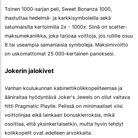
Toinen 1000-sarjan peli, Sweet Bonanza 1000,
ihastuttaa hedelmä- ja karkkisymboleilla sekä
satunnaisilla kertoimilla 2x - 1000x. Siinä on scatter-
maksumekaniikka, joka tarjoaa voittoja, jos rullille osuu
8 tai useampia samanlaisia symboleja. Maksimivoitto
on uskomattomat 25 000-kertainen panoksesi.
Jokerin jalokivet
Vanhan koulukunnan kabinettikolikkopeliteemaa ja
ääniraitaa hyödyntävä Joker's Jewels on ollut valtava
hitti Pragmatic Playlle. Pelissä on minimaaliset viisi
voittolinjaa eikä lainkaan bonuskierroksia, mikä
osoittaa, että yksinkertaisetkin, mutta hyvin tehdyt
kolikkopelit ovat edelleen arvokkaita.