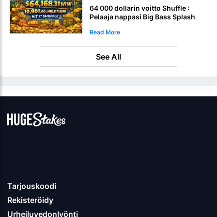
64 000 dollarin voitto Shuffle :
Pelaaja nappasi Big Bass Splash
1000 -voiton
Read More
See All
Tarjouskoodi
Rekisteröidy
Urheiluvedonlyönti