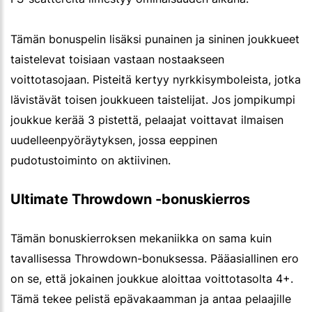
Tämän bonuspelin lisäksi punainen ja sininen joukkueet
taistelevat toisiaan vastaan nostaakseen
voittotasojaan. Pisteitä kertyy nyrkkisymboleista, jotka
lävistävät toisen joukkueen taistelijat. Jos jompikumpi
joukkue kerää 3 pistettä, pelaajat voittavat ilmaisen
uudelleenpyöräytyksen, jossa eeppinen
pudotustoiminto on aktiivinen.
Ultimate Throwdown -bonuskierros
Tämän bonuskierroksen mekaniikka on sama kuin
tavallisessa Throwdown-bonuksessa. Pääasiallinen ero
on se, että jokainen joukkue aloittaa voittotasolta 4+.
Tämä tekee pelistä epävakaamman ja antaa pelaajille