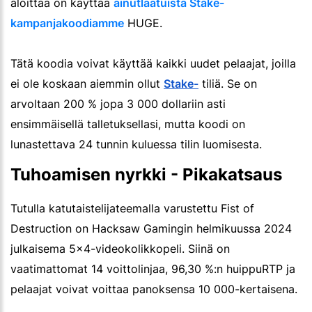
aloittaa on käyttää
ainutlaatuista Stake-
kampanjakoodiamme
HUGE.
Tätä koodia voivat käyttää kaikki uudet pelaajat, joilla
ei ole koskaan aiemmin ollut
Stake-
tiliä. Se on
arvoltaan 200 % jopa 3 000 dollariin asti
ensimmäisellä talletuksellasi, mutta koodi on
lunastettava 24 tunnin kuluessa tilin luomisesta.
Tuhoamisen nyrkki - Pikakatsaus
Tutulla katutaistelijateemalla varustettu Fist of
Destruction on Hacksaw Gamingin helmikuussa 2024
julkaisema 5x4-videokolikkopeli. Siinä on
vaatimattomat 14 voittolinjaa, 96,30 %:n huippuRTP ja
pelaajat voivat voittaa panoksensa 10 000-kertaisena.