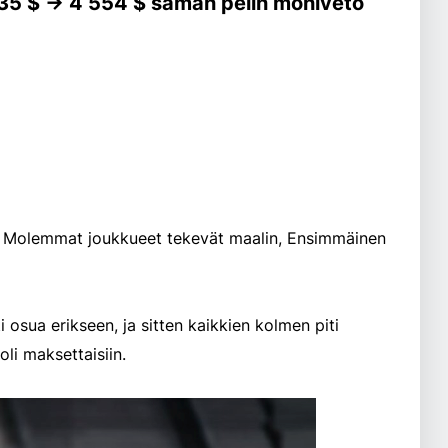
,35 $ → 4 554 $ saman pelin moniveto
, Molemmat joukkueet tekevät maalin, Ensimmäinen
osua erikseen, ja sitten kaikkien kolmen piti
li maksettaisiin.