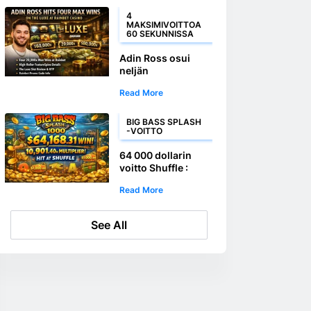
4
MAKSIMIVOITTOA
60 SEKUNNISSA
Adin Ross osui
neljän
maksimivoiton The
Read More
Luxe -peliin
Rainbet Casinolla
BIG BASS SPLASH
-VOITTO
64 000 dollarin
voitto Shuffle :
Pelaaja nappasi Big
Read More
Bass Splash 1000 -
voiton
See All