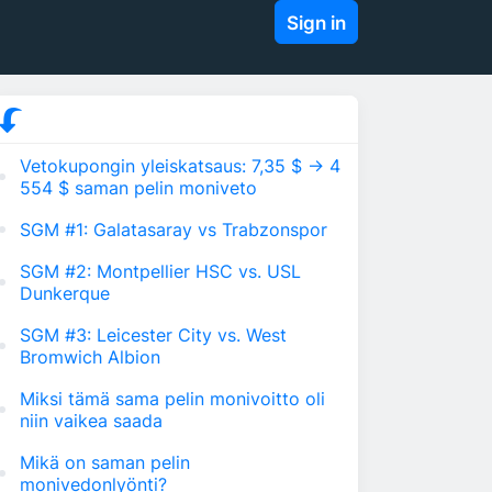
Sign in
Vetokupongin yleiskatsaus: 7,35 $ → 4
554 $ saman pelin moniveto
SGM #1: Galatasaray vs Trabzonspor
SGM #2: Montpellier HSC vs. USL
Dunkerque
SGM #3: Leicester City vs. West
Bromwich Albion
Miksi tämä sama pelin monivoitto oli
niin vaikea saada
Mikä on saman pelin
monivedonlyönti?