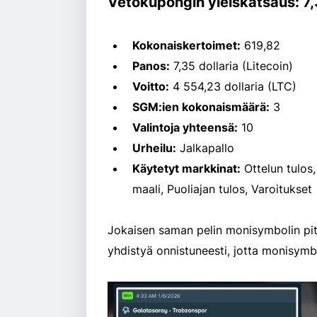
Vetokupongin yleiskatsaus: 7
Kokonaiskertoimet:
619,82
Panos:
7,35 dollaria (Litecoin)
Voitto:
4 554,23 dollaria (LTC)
SGM:ien kokonaismäärä:
3
Valintoja yhteensä:
10
Urheilu:
Jalkapallo
Käytetyt markkinat:
Ottelun tulos
maali, Puoliajan tulos, Varoitukset
Jokaisen saman pelin monisymbolin piti 
yhdistyä onnistuneesti, jotta monisymbo