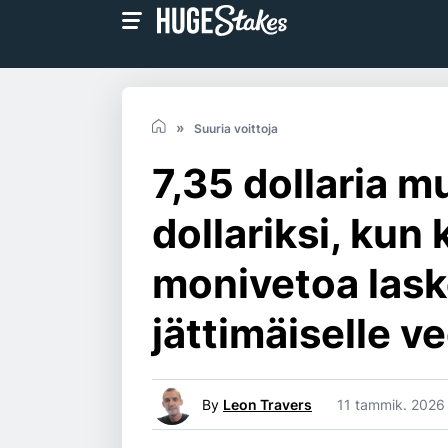
Suuria voittoja
7,35 dollaria 
dollariksi, kun
monivetoa lask
jättimäiselle v
By
Leon Travers
11 tammik. 2026