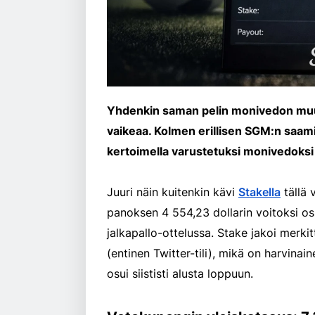
Yhdenkin saman pelin monivedon muutt
vaikeaa. Kolmen erillisen SGM:n saam
kertoimella varustetuksi monivedoksi o
Juuri näin kuitenkin kävi
Stakella
tällä 
panoksen 4 554,23 dollarin voitoksi o
jalkapallo-ottelussa. Stake jakoi merki
(entinen Twitter-tili), mikä on harvinai
osui siististi alusta loppuun.