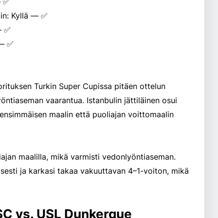
— ✅
in: Kyllä — ✅
— ✅
 — ✅
orituksen Turkin Super Cupissa pitäen ottelun
ntiaseman vaarantua. Istanbulin jättiläinen osui
 ensimmäisen maalin että puoliajan voittomaalin
ajan maalilla, mikä varmisti vedonlyöntiaseman.
isesti ja karkasi takaa vakuuttavan 4–1-voiton, mikä
SC vs. USL Dunkerque