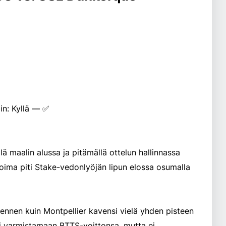
in: Kyllä — ✅
lä maalin alussa ja pitämällä ottelun hallinnassa
oima piti Stake-vedonlyöjän lipun elossa osumalla
 ennen kuin Montpellier kavensi vielä yhden pisteen
tti varmistamaan BTTS-voittonsa, mutta ei