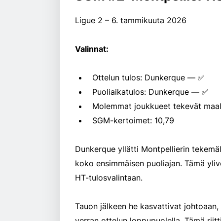
Ligue 2 – 6. tammikuuta 2026
Valinnat:
Ottelun tulos: Dunkerque — ✅
Puoliaikatulos: Dunkerque — ✅
Molemmat joukkueet tekevät maal
SGM-kertoimet: 10,79
Dunkerque yllätti Montpellierin tekemäl
koko ensimmäisen puoliajan. Tämä yliv
HT-tulosvalintaan.
Tauon jälkeen he kasvattivat johtoaan,
verran ottelun loppupuolella. Tämä rii