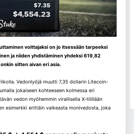
aminen voittajaksi on jo itsessään tarpeeksi
inen ja niiden yhdistäminen yhdeksi 619,82
nkin sitten aivan eri asia.
viikolla. Vedonlyöjä muutti 7,35 dollarin Litecoin-
sumalla jokaiseen kohteeseen kolmessa eri
ttävän vedon myöhemmin virallisella X-tilillään
nen esimerkki erittäin vaikeasta monivedosta, joka