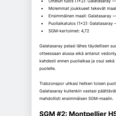
Ottelun tulos (1x2): Galatasaray 
Molemmat joukkueet tekevät maal
Ensimmäinen maali: Galatasaray 
Puoliaikatulos (1x2): Galatasaray
SGM-kertoimet: 4,72
Galatasaray pelasi lähes täydellisen su
otteessaan alussa eikä antanut vedonlyö
kahdesti ennen puoliaikaa ja osui sekä
puolelle.
Trabzonspor uhkasi hetken toisen puoli
Galatasaray kuitenkin vastasi päättävä
mahdollisti ensimmäisen SGM-maalin.
SGM #2: Montpellier H