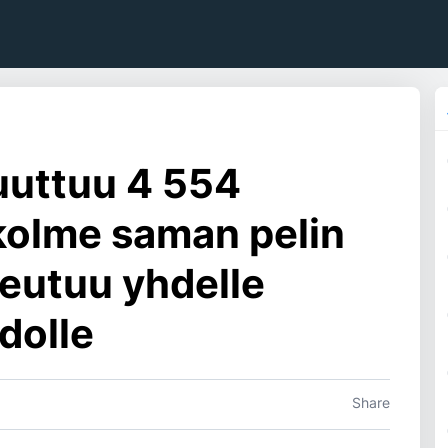
muuttuu 4 554
 kolme saman pelin
eutuu yhdelle
edolle
Share