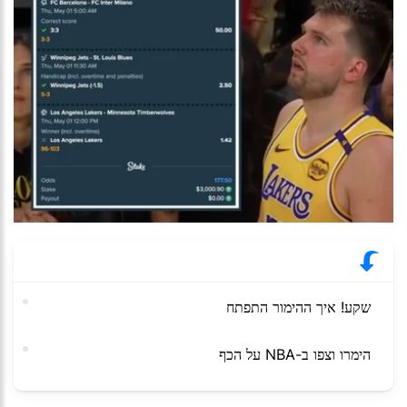
שקע! איך ההימור התפתח
הימרו וצפו ב-NBA על הכף