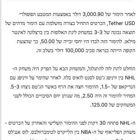
לאחר הימור של 3,000.90 דולר באמצעות המטבע הפופולרי
Tether USD, הכרטיס התחיל בצורה מושלמת עם הימור מדהים של
תוצאה נכונה של 3-3 במשחק ליגת האלופות בין ברצלונה לאינטר
מילאן. להימור הזה לבדו היו יחסי זכייה של 50.00, כך שהצעת
הקופה הייתה כנראה סביב 100,000 דולר בשלב זה.
הוחלט לתת לזה להתגלגל, והמשחק הבא על הפרק היה משחק ה-
NHL בין וויניפג ג'טס לסנט לואיס בלוז. לאחר שהימר על וויניפג עם
הנדיקאפ של -1.5, ההימור חצה את הרף כאשר הג'טס ניצחו 5-3.
המחיר להימור זה היה 2.50, מה שנותן יחס הסיכויים הכולל לשני
המשחקים של 125.00.
ה-NHL פתחה 30 דקות לפני ההימור השלישי והאחרון על הכרטיס -
משחק הפלייאוף של ה-NBA בין הלייקרס לטימברוולבס. לוס אנג'לס