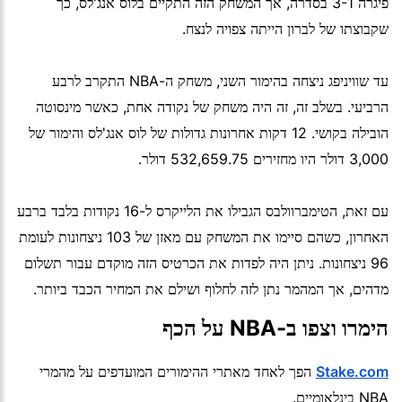
פיגרה 3-1 בסדרה, אך המשחק הזה התקיים בלוס אנג'לס, כך
שקבוצתו של לברון הייתה צפויה לנצח.
עד שוויניפג ניצחה בהימור השני, משחק ה-NBA התקרב לרבע
הרביעי. בשלב זה, זה היה משחק של נקודה אחת, כאשר מינסוטה
הובילה בקושי. 12 דקות אחרונות גדולות של לוס אנג'לס והימור של
3,000 דולר היו מחזירים 532,659.75 דולר.
עם זאת, הטימברוולבס הגבילו את הלייקרס ל-16 נקודות בלבד ברבע
האחרון, כשהם סיימו את המשחק עם מאזן של 103 ניצחונות לעומת
96 ניצחונות. ניתן היה לפדות את הכרטיס הזה מוקדם עבור תשלום
מדהים, אך המהמר נתן לזה לחלוף ושילם את המחיר הכבד ביותר.
הימרו וצפו ב-NBA על הכף
Stake.com
הפך לאחד מאתרי ההימורים המועדפים על מהמרי
NBA בינלאומיים.