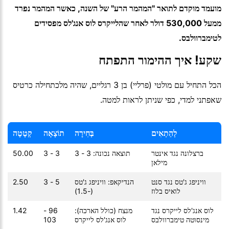
מועמד מוקדם לתואר "המהמר הרע" של השנה, כאשר המהמר נפרד
ממעל 530,000 דולר לאחר שהלייקרס לוס אנג'לס מפסידים
לטימברוולבס.
שקע! איך ההימור התפתח
הכל התחיל עם מולטי (פרליי) בן 3 רגליים, שהיה מלכתחילה כרטיס
שאפתני למדי, כפי שניתן לראות למטה.
לְהַתְאִים
בְּחִירָה
תוֹצָאָה
קְטָטָה
ברצלונה נגד אינטר
תוצאה נכונה: 3 - 3
3 - 3
50.00
מילאן
וויניפג ג'טס נגד סנט
הנדיקאפ: וויניפג ג'טס
5 - 3
2.50
לואיס בלוז
(-1.5)
לוס אנג'לס לייקרס נגד
מנצח (כולל הארכה):
96 -
1.42
מינסוטה טימברוולבס
לוס אנג'לס לייקרס
103