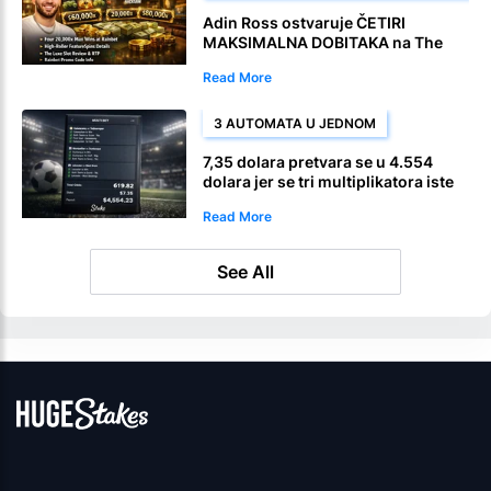
Adin Ross ostvaruje ČETIRI
MAKSIMALNA DOBITAKA na The
Luxe u Rainbet kasinu
Read More
3 AUTOMATA U JEDNOM
7,35 dolara pretvara se u 4.554
dolara jer se tri multiplikatora iste
igre slijeću u jednu monster okladu
Read More
See All