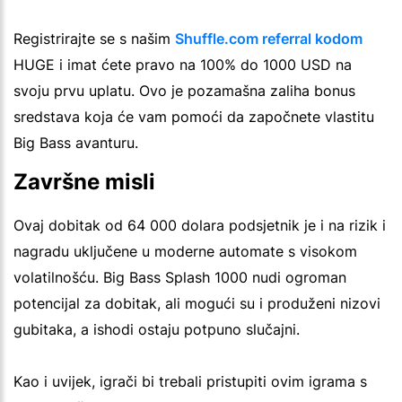
Registrirajte se s našim
Shuffle.com referral kodom
HUGE i imat ćete pravo na 100% do 1000 USD na
svoju prvu uplatu. Ovo je pozamašna zaliha bonus
sredstava koja će vam pomoći da započnete vlastitu
Big Bass avanturu.
Završne misli
Ovaj dobitak od 64 000 dolara podsjetnik je i na rizik i
nagradu uključene u moderne automate s visokom
volatilnošću. Big Bass Splash 1000 nudi ogroman
potencijal za dobitak, ali mogući su i produženi nizovi
gubitaka, a ishodi ostaju potpuno slučajni.
Kao i uvijek, igrači bi trebali pristupiti ovim igrama s