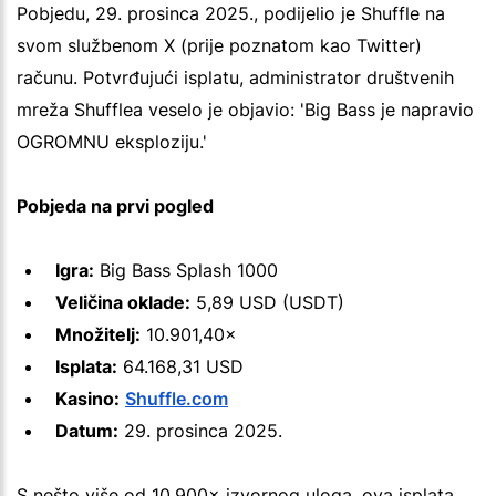
Pobjedu, 29. prosinca 2025., podijelio je Shuffle na
svom službenom X (prije poznatom kao Twitter)
računu. Potvrđujući isplatu, administrator društvenih
mreža Shufflea veselo je objavio: 'Big Bass je napravio
OGROMNU eksploziju.'
Pobjeda na prvi pogled
Igra:
Big Bass Splash 1000
Veličina oklade:
5,89 USD (USDT)
Množitelj:
10.901,40×
Isplata:
64.168,31 USD
Kasino:
Shuffle.com
Datum:
29. prosinca 2025.
S nešto više od 10.900× izvornog uloga, ova isplata