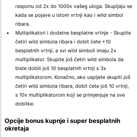
rasponu od 2x do 1000x vašeg uloga. Skupljaju se
kada se pojave u istom vrtnji kao i wild simbol
ribara.
Multiplikatori i dodatne besplatne vrtnje - Skupite
četiri wild simbola ribara i dobit ćete +10
besplatnih vrtnji, a svi wild simboli imaju 2x
multiplikator. Skupite još četiri wild simbola da
biste dobili još 10 besplatnih vrtnji s 3x
multiplikatorom. Konačno, ako uspijete skupiti još
četiri wild simbola ribara, dobit ćete još 10 vrtnji,
s 10x multiplikatorom koji se primjenjuje na sve
dobitke.
Opcije bonus kupnje i super besplatnih
okretaja