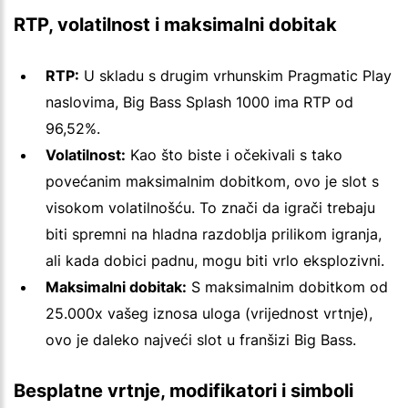
RTP, volatilnost i maksimalni dobitak
RTP:
U skladu s drugim vrhunskim Pragmatic Play
naslovima, Big Bass Splash 1000 ima RTP od
96,52%.
Volatilnost:
Kao što biste i očekivali s tako
povećanim maksimalnim dobitkom, ovo je slot s
visokom volatilnošću. To znači da igrači trebaju
biti spremni na hladna razdoblja prilikom igranja,
ali kada dobici padnu, mogu biti vrlo eksplozivni.
Maksimalni dobitak:
S maksimalnim dobitkom od
25.000x vašeg iznosa uloga (vrijednost vrtnje),
ovo je daleko najveći slot u franšizi Big Bass.
Besplatne vrtnje, modifikatori i simboli