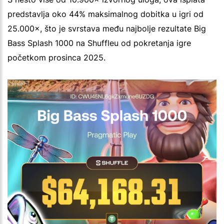
predstavlja oko 44% maksimalnog dobitka u igri od
25.000×, što je svrstava među najbolje rezultate Big
Bass Splash 1000 na Shuffleu od pokretanja igre
početkom prosinca 2025.