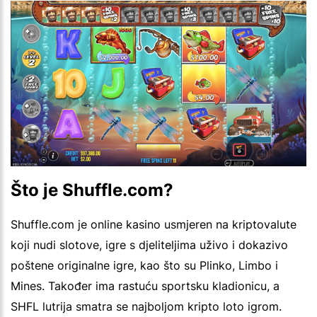
Što je Shuffle.com?
Shuffle.com je online kasino usmjeren na kriptovalute
koji nudi slotove, igre s djeliteljima uživo i dokazivo
poštene originalne igre, kao što su Plinko, Limbo i
Mines. Također ima rastuću sportsku kladionicu, a
SHFL lutrija smatra se najboljom kripto loto igrom.