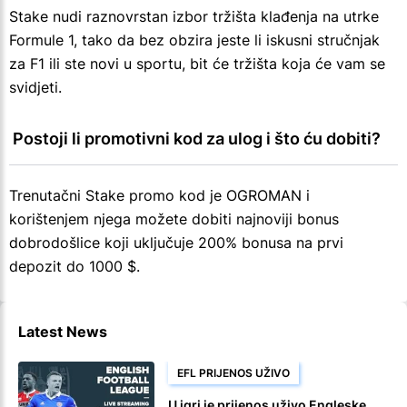
Stake nudi raznovrstan izbor tržišta klađenja na utrke
Formule 1, tako da bez obzira jeste li iskusni stručnjak
za F1 ili ste novi u sportu, bit će tržišta koja će vam se
svidjeti.
 Postoji li promotivni kod za ulog i što ću dobiti?
Trenutačni Stake promo kod je OGROMAN i
korištenjem njega možete dobiti najnoviji bonus
dobrodošlice koji uključuje 200% bonusa na prvi
depozit do 1000 $.
Latest News
EFL PRIJENOS UŽIVO
U igri je prijenos uživo Engleske