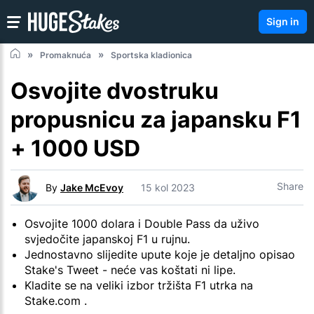
Sign in
Promaknuća
Sportska kladionica
Osvojite dvostruku
propusnicu za japansku F1
+ 1000 USD
Share
By
Jake McEvoy
15 kol 2023
Osvojite 1000 dolara i Double Pass da uživo
svjedočite japanskoj F1 u rujnu.
Jednostavno slijedite upute koje je detaljno opisao
Stake's Tweet - neće vas koštati ni lipe.
Kladite se na veliki izbor tržišta F1 utrka na
Stake.com .