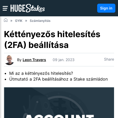
Sign in
GYIK
Számlanyitás
Kéttényezős hitelesítés
(2FA) beállítása
Share
By
Leon Travers
09 jan. 2023
Mi az a kéttényezős hitelesítés?
Útmutató a 2FA beállításához a Stake számládon