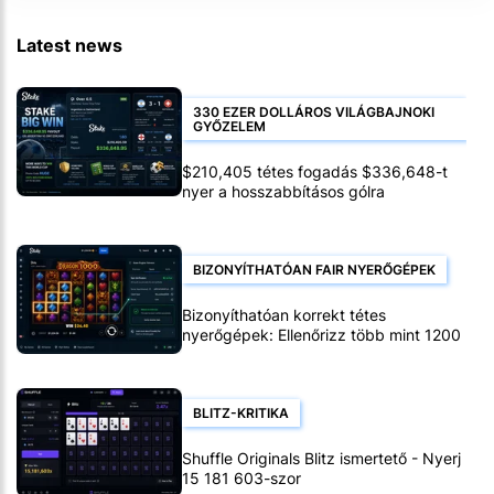
Latest news
330 EZER DOLLÁROS VILÁGBAJNOKI
GYŐZELEM
$210,405 tétes fogadás $336,648-t
nyer a hosszabbításos gólra
BIZONYÍTHATÓAN FAIR NYERŐGÉPEK
Bizonyíthatóan korrekt tétes
nyerőgépek: Ellenőrizz több mint 1200
tétmotoros játékot
BLITZ-KRITIKA
Shuffle Originals Blitz ismertető - Nyerj
15 181 603-szor