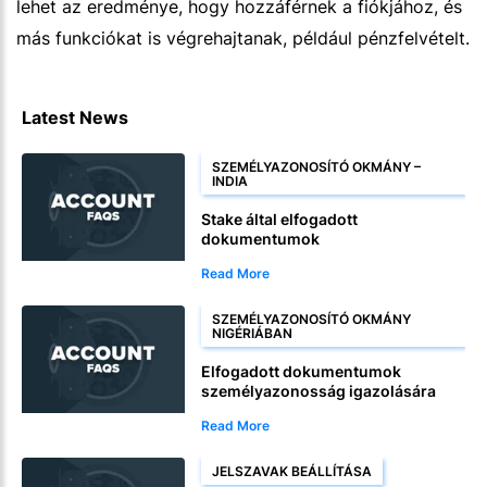
lehet az eredménye, hogy hozzáférnek a fiókjához, és
más funkciókat is végrehajtanak, például pénzfelvételt.
Latest News
SZEMÉLYAZONOSÍTÓ OKMÁNY –
INDIA
Stake által elfogadott
dokumentumok
személyazonosság igazolására
Read More
Indiában
SZEMÉLYAZONOSÍTÓ OKMÁNY
NIGÉRIÁBAN
Elfogadott dokumentumok
személyazonosság igazolására
Stake oldalon Nigériai játékosok
Read More
számára
JELSZAVAK BEÁLLÍTÁSA