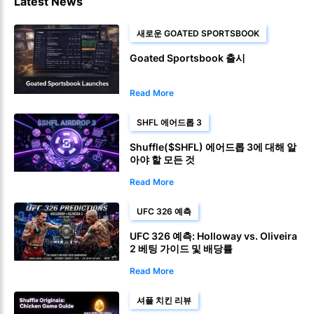
Latest News
새로운 GOATED SPORTSBOOK
Goated Sportsbook 출시
Read More
SHFL 에어드롭 3
Shuffle($SHFL) 에어드롭 3에 대해 알
아야 할 모든 것
Read More
UFC 326 예측
UFC 326 예측: Holloway vs. Oliveira
2 베팅 가이드 및 배당률
Read More
셔플 치킨 리뷰