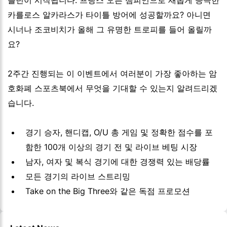
카를로스 알카라스가 타이틀 방어에 성공할까요? 아니면
시너나 조코비치가 올해 그 유명한 트로피를 들어 올릴까
요?
2주간 진행되는 이 이벤트에서 여러분이 가장 좋아하는 암
호화폐 스포츠북에서 무엇을 기대할 수 있는지 알려드리겠
습니다.
경기 승자, 핸디캡, O/U 총 게임 및 정확한 점수를 포
함한 100개 이상의 경기 전 및 라이브 베팅 시장
남자, 여자 및 복식 경기에 대한 경쟁력 있는 배당률
모든 경기의 라이브 스트리밍
Take on the Big Three와 같은 독점 프로모션