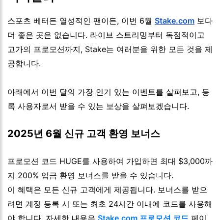
스포츠 베터든 열성적인 팬이든, 이번 6월
Stake.com
보다
더 좋은 곳은 없습니다. 라이브 스트리밍부터 독점적이고
고가의 프로모션까지, Stake는 여러분을 위한 모든 것을 제
공합니다.
아래에서 이번 달의 가장 인기 있는 이벤트를 살펴보고, 등
록 사용자로서 받을 수 있는 보상을 살펴보겠습니다.
2025년 6월 신규 고객 환영 보너스
프로모션 코드 HUGE를 사용하여 가입하면 최대 $3,000까
지 200% 입금 환영 보너스를 받을 수 있습니다.
이 혜택은 모든 신규 고객에게 제공됩니다. 보너스를 받으
려면 계정 등록 시 또는 최초 24시간 이내에 코드를 사용해
야 합니다. 자세한 내용은
Stake.com 프로모션 코드
페이