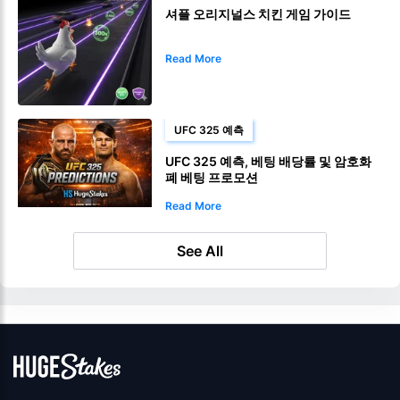
셔플 오리지널스 치킨 게임 가이드
Read More
UFC 325 예측
UFC 325 예측, 베팅 배당률 및 암호화
폐 베팅 프로모션
Read More
See All