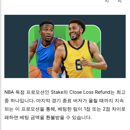
지
지
NBA 독점 프로모션인 Stake의 Close Loss Refund는 최고
중 하나입니다. 마지막 경기 종료 버저가 울릴 때까지 지속
되는 이 프로모션을 통해, 베팅한 팀이 1점 또는 2점 차이로
패하면 베팅 금액을 환불받을 수 있습니다.