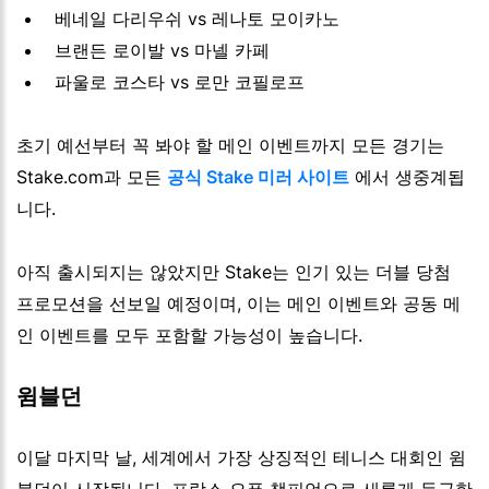
베네일 다리우쉬 vs 레나토 모이카노
브랜든 로이발 vs 마넬 카페
파울로 코스타 vs 로만 코필로프
초기 예선부터 꼭 봐야 할 메인 이벤트까지 모든 경기는
Stake.com과 모든
공식 Stake 미러 사이트
에서 생중계됩
니다.
아직 출시되지는 않았지만 Stake는 인기 있는 더블 당첨
프로모션을 선보일 예정이며, 이는 메인 이벤트와 공동 메
인 이벤트를 모두 포함할 가능성이 높습니다.
윔블던
이달 마지막 날, 세계에서 가장 상징적인 테니스 대회인 윔
블던이 시작됩니다. 프랑스 오픈 챔피언으로 새롭게 등극한