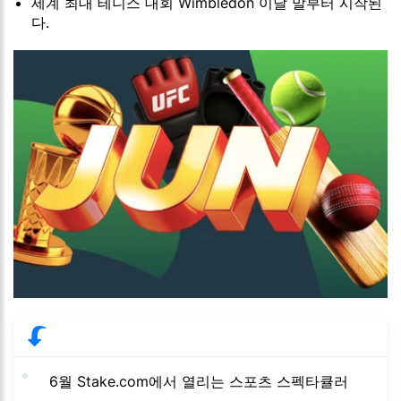
세계 최대 테니스 대회 Wimbledon 이달 말부터 시작된
다.
6월 Stake.com에서 열리는 스포츠 스펙타큘러