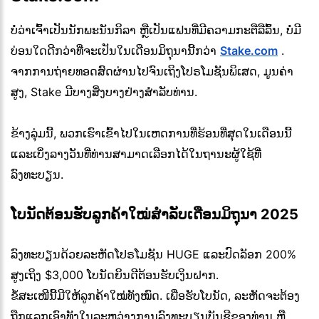
ບໍ່ວ່າເຈົ້າເປັນນັກພະນັນກິລາ ຫຼືເປັນແຟນທີ່ມີຄວາມກະຕືລືລົ້ນ, ບໍ່ມີ
ບ່ອນໃດດີກວ່າທີ່ຈະເປັນໃນເດືອນມິຖຸນານີ້ກວ່າ
Stake.com
.
ຈາກການຖ່າຍທອດສົດຜ່ານໄປຈົນເຖິງໂປຣໂມຊັນພິເສດ, ມູນຄ່າ
ສູງ, Stake ມີບາງສິ່ງບາງຢ່າງສໍາລັບທ່ານ.
ຂ້າງລຸ່ມນີ້, ພວກເຮົາເຂົ້າໄປໃນເຫດການທີ່ຮ້ອນທີ່ສຸດໃນເດືອນນີ້
ແລະເບິ່ງລາງວັນທີ່ທ່ານສາມາດເລືອກໄດ້ໃນຖານະຜູ້ໃຊ້ທີ່
ລົງທະບຽນ.
ໂບນັດຕ້ອນຮັບລູກຄ້າໃໝ່ສຳລັບເດືອນມິຖຸນາ 2025
ລົງທະບຽນດ້ວຍລະຫັດໂປຣໂມຊັນ HUGE ແລະປົດລັອກ 200%
ສູງເຖິງ $3,000 ໂບນັດຍິນດີຕ້ອນຮັບເງິນຝາກ.
ຂໍ້ສະເໜີນີ້ມີໃຫ້ລູກຄ້າໃໝ່ທັງໝົດ. ເພື່ອຮັບໂບນັດ, ລະຫັດຈະຕ້ອງ
ຖືກແລກເອົາທັງໃນລະຫວ່າງການລົງທະບຽນບັນຊີຂອງທ່ານ ຫຼື