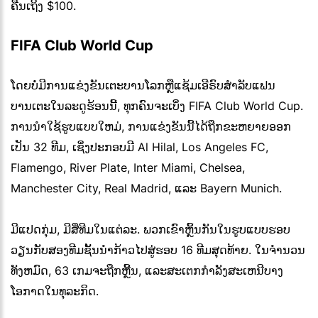
ຄືນເຖິງ $100.
FIFA Club World Cup
ໂດຍບໍ່ມີການແຂ່ງຂັນເຕະບານໂລກຫຼືແຊ້ມເອີຣົບສໍາລັບແຟນ
ບານເຕະໃນລະດູຮ້ອນນີ້, ທຸກຄົນຈະເບິ່ງ FIFA Club World Cup.
ການນໍາໃຊ້ຮູບແບບໃຫມ່, ການແຂ່ງຂັນນີ້ໄດ້ຖືກຂະຫຍາຍອອກ
ເປັນ 32 ທີມ, ເຊິ່ງປະກອບມີ Al Hilal, Los Angeles FC,
Flamengo, River Plate, Inter Miami, Chelsea,
Manchester City, Real Madrid, ແລະ Bayern Munich.
ມີແປດກຸ່ມ, ມີສີ່ທີມໃນແຕ່ລະ. ພວກເຂົາຫຼິ້ນກັນໃນຮູບແບບຮອບ
ວຽນກັບສອງທີມຊັ້ນນໍາກ້າວໄປສູ່ຮອບ 16 ທີມສຸດທ້າຍ. ໃນຈໍານວນ
ທັງຫມົດ, 63 ເກມຈະຖືກຫຼີ້ນ, ແລະສະເຕກກໍາລັງສະເຫນີບາງ
ໂອກາດໃນທຸລະກິດ.