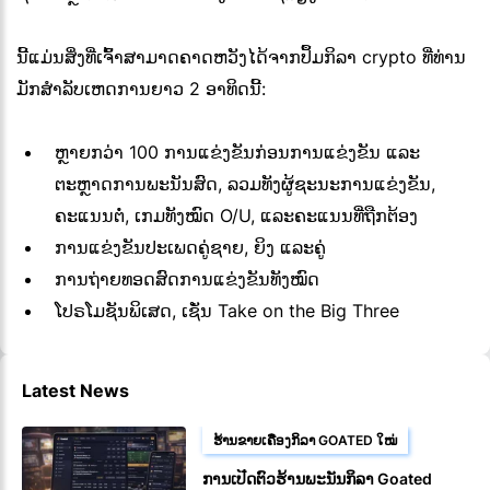
ນີ້ແມ່ນສິ່ງທີ່ເຈົ້າສາມາດຄາດຫວັງໄດ້ຈາກປຶ້ມກິລາ crypto ທີ່ທ່ານ
ມັກສໍາລັບເຫດການຍາວ 2 ອາທິດນີ້:
ຫຼາຍກວ່າ 100 ການແຂ່ງຂັນກ່ອນການແຂ່ງຂັນ ແລະ
ຕະຫຼາດການພະນັນສົດ, ລວມທັງຜູ້ຊະນະການແຂ່ງຂັນ,
ຄະແນນຕໍ່, ເກມທັງໝົດ O/U, ແລະຄະແນນທີ່ຖືກຕ້ອງ
ການແຂ່ງຂັນປະເພດຄູ່ຊາຍ, ຍິງ ແລະຄູ່
ການຖ່າຍທອດສົດການແຂ່ງຂັນທັງໝົດ
ໂປຣໂມຊັນພິເສດ, ເຊັ່ນ Take on the Big Three
Latest News
ຮ້ານຂາຍເຄື່ອງກິລາ GOATED ໃໝ່
ການເປີດຕົວຮ້ານພະນັນກິລາ Goated