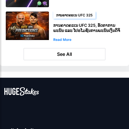
ການຄາດຄະເນ UFC 325
ການຄາດຄະເນ UFC 325, ອັດຕາການ
ພະນັນ ແລະ ໂປຣໂມຊັນການພະນັນເງິນດິຈິ
ຕອນ
Read More
See All