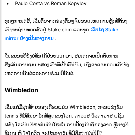
Paulo Costa vs Roman Kopylov
ທຸກໆການຕໍ່ສູ້, ເລີ່ມຕົ້ນຈາກຊ່ວງຕົ້ນໆຈົນຮອດເຫດການຫຼັກທີ່ຕ້ອງ
ເບິ່ງຈະຖ່າຍທອດສົດຢູ່ Stake.com ແລະທຸກ
ເວັບໄຊ Stake
mirror ຢ່າງເປັນທາງການ
.
ໃນຂະນະທີ່ຍັງບໍ່ທັນໄດ້ປ່ອຍອອກມາ, ສະເຕກຈະເປີດຕົວການ
ສົ່ງເສີມການຊະນະສອງເທົ່າທີ່ເປັນທີ່ນິຍົມ, ເຊິ່ງອາດຈະກວມເອົາທັງ
ເຫດການຕົ້ນຕໍແລະການຮ່ວມມືຕົ້ນຕໍ.
Wimbledon
ເລີ່ມ​ແຕ່​ມື້​ສຸດ​ທ້າຍ​ຂອງ​ເດືອນ​ແມ່ນ Wimbledon, ການ​ແຂ່ງ​ຂັນ
tennis ທີ່​ມີ​ສັນ​ຍາ​ລັກ​ທີ່​ສຸດ​ຂອງ​ໂລກ. ຄາລອສ ອັລຄາຣາສ ແຊ້ມ
ຝຣັ່ງ ໂອເພັນ ທີ່ຫາກໍມີອັນໃໝ່ໃນການປ້ອງກັນຊື່ຂອງລາວ ຫຼືບາງທີ
ຊິເນນ ຫຼື ໂຈໂຄວິກ ຈະຍົກລາງວັນທີ່ມີຊື່ສຽງໃນປີນີ້?