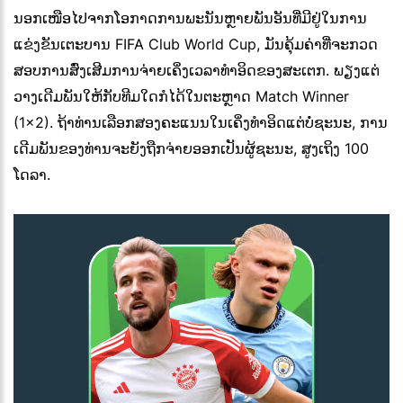
ນອກເໜືອໄປຈາກໂອກາດການພະນັນຫຼາຍພັນອັນທີ່ມີຢູ່ໃນການ
ແຂ່ງຂັນເຕະບານ FIFA Club World Cup, ມັນຄຸ້ມຄ່າທີ່ຈະກວດ
ສອບການສົ່ງເສີມການຈ່າຍເຄິ່ງເວລາທຳອິດຂອງສະເຕກ. ພຽງແຕ່
ວາງເດີມພັນໃຫ້ກັບທີມໃດກໍໄດ້ໃນຕະຫຼາດ Match Winner
(1x2). ຖ້າທ່ານເລືອກສອງຄະແນນໃນເຄິ່ງທໍາອິດແຕ່ບໍ່ຊະນະ, ການ
ເດີມພັນຂອງທ່ານຈະຍັງຖືກຈ່າຍອອກເປັນຜູ້ຊະນະ, ສູງເຖິງ 100
ໂດລາ.