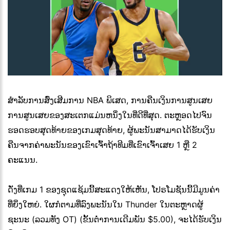
ສໍາລັບການສົ່ງເສີມການ NBA ພິເສດ, ການຄືນເງິນການສູນເສຍ
ການສູນເສຍຂອງສະເຕກແມ່ນຫນຶ່ງໃນທີ່ດີທີ່ສຸດ. ຕະຫຼອດໄປຈົນ
ຮອດຮອບສຸດທ້າຍຂອງເກມສຸດທ້າຍ, ຜູ້ພະນັນສາມາດໄດ້ຮັບເງິນ
ຄືນຈາກຄ່າພະນັນຂອງເຂົາເຈົ້າຖ້າທີມທີ່ເຂົາເຈົ້າເສຍ 1 ຫຼື 2
ຄະແນນ.
ດັ່ງທີ່ເກມ 1 ຂອງຊຸດແຊ້ມນີ້ສະແດງໃຫ້ເຫັນ, ໂປຣໂມຊັນນີ້ມີມູນຄ່າ
ທີ່ຍິ່ງໃຫຍ່. ໃຜກໍຕາມທີ່ລົງພະນັນໃນ Thunder ໃນຕະຫຼາດຜູ້
ຊະນະ (ລວມທັງ OT) (ຂັ້ນຕ່ໍາການເດີມພັນ $5.00), ຈະໄດ້ຮັບເງິນ