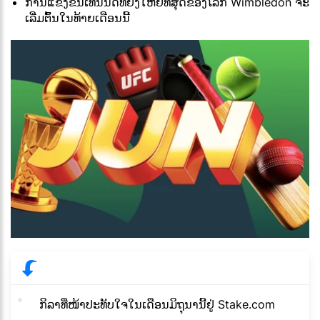
ການ​ແຂ່ງ​ຂັນ​ເທັນ​ນິດ​ທີ່​ຍິ່ງ​ໃຫຍ່​ທີ່​ສຸດ​ຂອງ​ໂລກ Wimbledon ຈະ​
ເລີ່ມ​ຕົ້ນ​ໃນ​ທ້າຍ​ເດືອນ​ນີ້
ກິລາທີ່ໜ້າປະທັບໃຈໃນເດືອນມິຖຸນານີ້ຢູ່ Stake.com