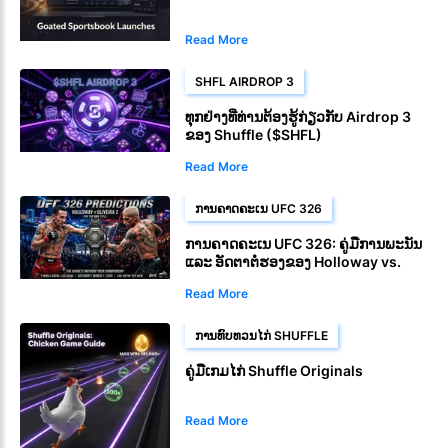
Read More
SHFL AIRDROP 3
ທຸກຢ່າງທີ່ທ່ານຕ້ອງຮູ້ກ່ຽວກັບ Airdrop 3
ຂອງ Shuffle ($SHFL)
Read More
ການຄາດຄະເນ UFC 326
ການຄາດຄະເນ UFC 326: ຄູ່ມືການພະນັນ
ແລະ ອັດຕາຕໍ່ຮອງຂອງ Holloway vs.
Oliveira 2
Read More
ການທົບທວນໄກ່ SHUFFLE
ຄູ່ມືເກມໄກ່ Shuffle Originals
Read More