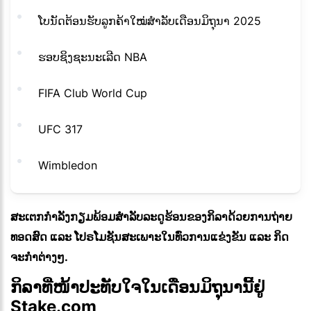
ໂບນັດຕ້ອນຮັບລູກຄ້າໃໝ່ສຳລັບເດືອນມິຖຸນາ 2025
ຮອບຊິງຊະນະເລີດ NBA
FIFA Club World Cup
UFC 317
Wimbledon
ສະເຕກກຳລັງກຽມພ້ອມສຳລັບລະດູຮ້ອນຂອງກິລາດ້ວຍການຖ່າຍ
ທອດສົດ ແລະ ໂປຣໂມຊັນສະເພາະໃນທົ່ວການແຂ່ງຂັນ ແລະ ກິດ
ຈະກຳຕ່າງໆ.
ກິລາທີ່ໜ້າປະທັບໃຈໃນເດືອນມິຖຸນານີ້ຢູ່
Stake.com