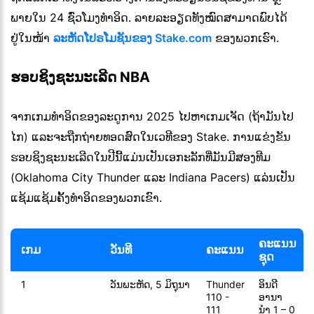
ພາຍໃນ 24 ຊົ່ວໂມງທຳອິດ. ລາຍລະອຽດທັງໝົດສາມາດພົບໄດ້
ຢູ່ໃນໜ້າ
ລະຫັດໂປຣໂມຊັນຂອງ Stake.com
ຂອງພວກເຮົາ.
ຮອບຊິງຊະນະເລີດ NBA
ຈາກເກມທໍາອິດຂອງລະດູການ 2025 ໄປຫາເກມເຈັດ (ຖ້າມັນໄປ
ໄກ) ແລະຈະຖືກຖ່າຍທອດສົດໃນເວທີຂອງ Stake. ການແຂ່ງຂັນ
ຮອບຊິງຊະນະເລີດໃນປີນີ້ແມ່ນເປັນເອກະລັກທີ່ມັນມີສອງທີມ
(Oklahoma City Thunder ແລະ Indiana Pacers) ແລ່ນເປັນ
ແຊ້ມແຊ້ມຄັ້ງທໍາອິດຂອງພວກເຂົາ.
ຄະແນນ
ເກມ
ວັນທີ
ຄະແນນ
ຊຸດ
1
ວັນພະຫັດ, 5 ມິຖຸນາ
Thunder
ອິນດີ
110 -
ອານາ
111
ນຳ 1 – 0