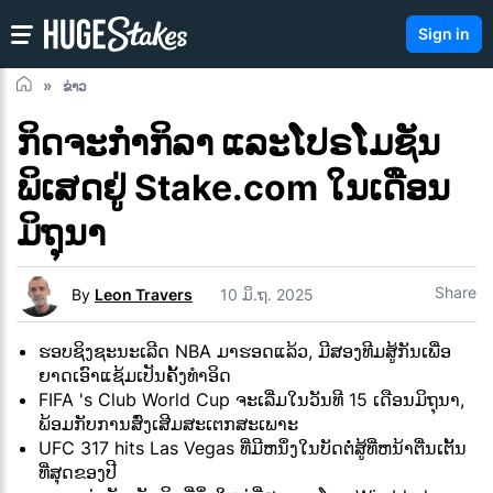
Sign in
ຂ່າວ
ກິດຈະກຳກິລາ ແລະໂປຣໂມຊັນ
ພິເສດຢູ່ Stake.com ໃນເດືອນ
ມິຖຸນາ
Share
By
Leon Travers
10 ມິ.ຖ. 2025
ຮອບຊິງຊະນະເລີດ NBA ມາຮອດແລ້ວ, ມີສອງທີມສູ້ກັນເພື່ອ
ຍາດເອົາແຊ້ມເປັນຄັ້ງທຳອິດ
FIFA 's Club World Cup ຈະເລີ່ມໃນວັນທີ 15 ເດືອນມິຖຸນາ,
ພ້ອມກັບການສົ່ງເສີມສະເຕກສະເພາະ
UFC 317 hits Las Vegas ທີ່ມີຫນຶ່ງໃນບັດຕໍ່ສູ້ທີ່ຫນ້າຕື່ນເຕັ້ນ
ທີ່ສຸດຂອງປີ