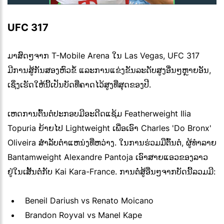
UFC 317
ມາສົດໆຈາກ T-Mobile Arena ໃນ Las Vegas, UFC 317
ມີການສູ້ກັນສອງຫົວຂໍ້ ແລະການແຂ່ງຂັນລະດັບສູງອື່ນໆຫຼາຍອັນ,
ເຊິ່ງເຮັດໃຫ້ນີ້ເປັນບັດທີ່ຄາດໄວ້ສູງທີ່ສຸດຂອງປີ.
ເຫດການຕົ້ນຕໍປະກອບມີອະດີດແຊ້ມ Featherweight Ilia
Topuria ຍ້າຍໄປ Lightweight ເພື່ອເອົາ Charles 'Do Bronx'
Oliveira ສໍາລັບຕໍາແຫນ່ງທີ່ຫວ່າງ. ໃນການຮ່ວມມືຕົ້ນຕໍ, ຜູ້ທໍາລາຍ
Bantamweight Alexandre Pantoja ເອົາສາຍແອວຂອງລາວ
ຢູ່ໃນເສັ້ນຕໍ່ກັບ Kai Kara-France. ການຕໍ່ສູ້ອື່ນໆຈາກບັດນີ້ລວມມີ:
Beneil Dariush vs Renato Moicano
Brandon Royval vs Manel Kape