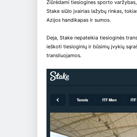
Žiūrėdami tiesiogines sporto varžybas,
Stake siūlo įvairias lažybų rinkas, tok
Azijos handikapas ir sumos.
Deja, Stake nepateikia tiesioginės trans
ieškoti tiesioginių ir būsimų įvykių są
transliuojamos.