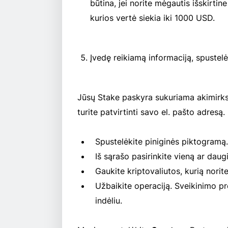
būtina, jei norite mėgautis išskirt
kurios vertė siekia iki 1000 USD.
Įvedę reikiamą informaciją, spustel
Jūsų Stake paskyra sukuriama akimirksni
turite patvirtinti savo el. pašto adresą. 
Spustelėkite piniginės piktogramą.
Iš sąrašo pasirinkite vieną ar dau
Gaukite kriptovaliutos, kurią norite
Užbaikite operaciją. Sveikinimo pre
indėliu.