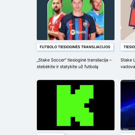
FUTBOLO TIESIOGINĖS TRANSLIACIJOS
TIESI
„Stake Soccer“ tiesioginė transliacija –
Stake L
stebėkite ir statykite už futbolą
vadova
realiuoju laiku