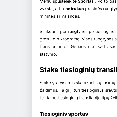
Meniu spustelėkite
Sportas
. Po to pas
vyksta, arba
netrukus
prasidės rungtyn
minutes ar valandas.
Slinkdami per rungtynes po tiesioginės
grotuvo piktogramą. Visos rungtynės su
transliuojamos. Geriausia tai, kad visas 
statymo.
Stake tiesioginių transli
Stake yra visapusiška azartinių lošimų p
žaidimus. Taigi ji turi tiesioginius srau
teikiamų tiesioginių transliacijų tipų žvi
Tiesioginis sportas