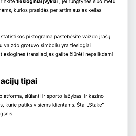
irinkite
tiesioginiai įvykiai
, jei rungtynės šiuo metu
ėms, kurios prasidės per artimiausias kelias
 statistikos piktograma pastebėsite vaizdo įrašų
 vaizdo grotuvo simboliu yra tiesiogiai
tiesiogines transliacijas galite žiūrėti nepalikdami
acijų tipai
latforma, siūlanti ir sporto lažybas, ir kazino
tus, kurie patiks visiems klientams. Štai „Stake“
lgsnis.