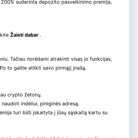
ine 200% suderinta depozito pasveikinimo premija,
ėkite
Žaisti dabar
.
u. Tačiau norėdami atrakinti visas jo funkcijas,
Po to galite atlikti savo pirmąjį įnašą.
giau crypto žetonų.
 naudoti indėliui, piniginės adresą.
mija turi būti įskaityta į jūsų sąskaitą kartu su