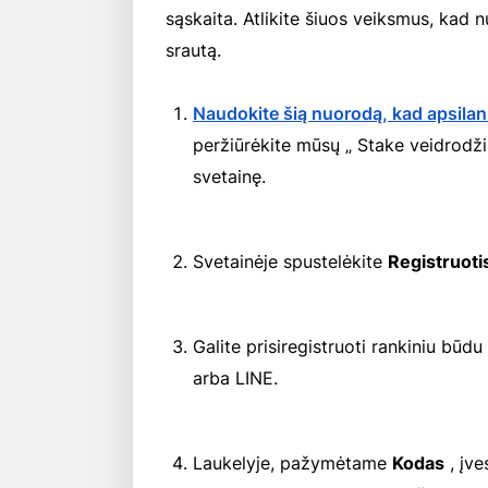
sąskaita. Atlikite šiuos veiksmus, ka
srautą.
Naudokite šią nuorodą, kad apsilank
peržiūrėkite mūsų „ Stake veidrodžių
svetainę.
Svetainėje spustelėkite
Registruoti
Galite prisiregistruoti rankiniu būd
arba LINE.
Laukelyje, pažymėtame
Kodas
, įve