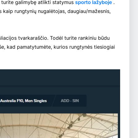
 turite galimybę atlikti statymus
sporto lažyboje
.
ias kaip rungtynių nugalėtojas, daugiau/mažesnis,
liacijos tvarkaraščio. Todėl turite rankiniu būdu
raše, kad pamatytumėte, kurios rungtynės tiesiogiai