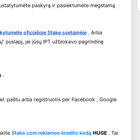
d nustatytumėte paskyrą ir pasiektumėte mėgstamą
ytumėte oficialioje Stake svetainėje
. Arba
“ puslapį, jei jūsų IPT užblokavo pagrindinę
s
.
u el. paštu arba registruotis per Facebook , Google
skite
Stake.com reklamos kredito kodą
HUGE
. Tai