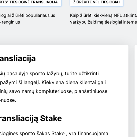
RTS“ TIESIOGINĖ TRANSLIACIJA
ŽIŪRĖKITE NFL TIESIOGIAI
iogiai žiūrėti populiariausius
Kaip žiūrėti kiekvieną NFL atkrin
 renginius
varžybų žaidimą tiesiogiai intern
Stake .com
ansliacija
ių pasaulyje sporto lažybų, turite užtikrinti
pažymi šį langelį. Kiekvieną dieną klientai gali
ginių savo namų kompiuteriuose, planšetiniuose
onuose.
transliaciją Stake
iesiogines sporto šakas Stake , yra finansuojama