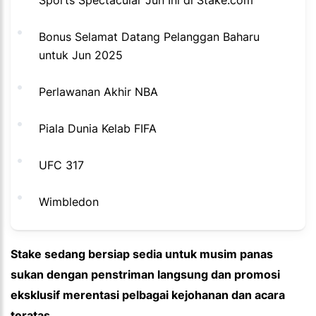
Bonus Selamat Datang Pelanggan Baharu
untuk Jun 2025
Perlawanan Akhir NBA
Piala Dunia Kelab FIFA
UFC 317
Wimbledon
Stake sedang bersiap sedia untuk musim panas
sukan dengan penstriman langsung dan promosi
eksklusif merentasi pelbagai kejohanan dan acara
teratas.