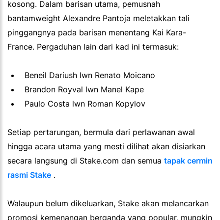
kosong. Dalam barisan utama, pemusnah
bantamweight Alexandre Pantoja meletakkan tali
pinggangnya pada barisan menentang Kai Kara-
France. Pergaduhan lain dari kad ini termasuk:
Beneil Dariush lwn Renato Moicano
Brandon Royval lwn Manel Kape
Paulo Costa lwn Roman Kopylov
Setiap pertarungan, bermula dari perlawanan awal
hingga acara utama yang mesti dilihat akan disiarkan
secara langsung di Stake.com dan semua
tapak cermin
rasmi Stake
.
Walaupun belum dikeluarkan, Stake akan melancarkan
promosi kemenangan berganda yang popular, mungkin