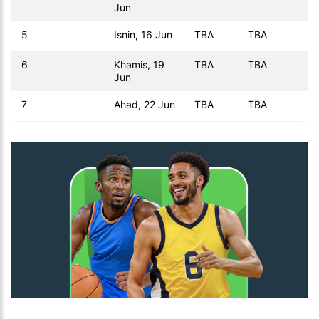
Jun
5
Isnin, 16 Jun
TBA
TBA
6
Khamis, 19
TBA
TBA
Jun
7
Ahad, 22 Jun
TBA
TBA