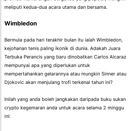
meliputi kedua-dua acara utama dan bersama.
Wimbledon
Bermula pada hari terakhir bulan itu ialah Wimbledon,
kejohanan tenis paling ikonik di dunia. Adakah Juara
Terbuka Perancis yang baru dinobatkan Carlos Alcaraz
mempunyai apa yang diperlukan untuk
mempertahankan gelarannya atau mungkin Sinner atau
Djokovic akan menjulang trofi terkenal tahun ini?
Inilah yang anda boleh jangkakan daripada buku sukan
crypto kegemaran anda untuk acara selama 2 minggu
ini: