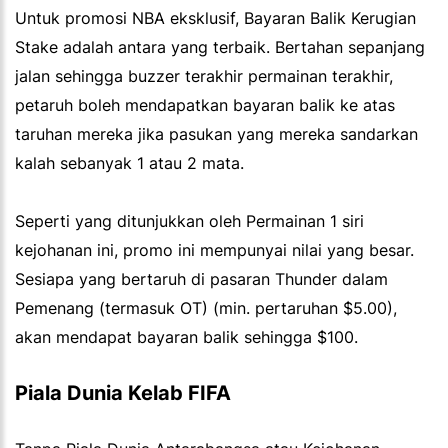
Untuk promosi NBA eksklusif, Bayaran Balik Kerugian
Stake adalah antara yang terbaik. Bertahan sepanjang
jalan sehingga buzzer terakhir permainan terakhir,
petaruh boleh mendapatkan bayaran balik ke atas
taruhan mereka jika pasukan yang mereka sandarkan
kalah sebanyak 1 atau 2 mata.
Seperti yang ditunjukkan oleh Permainan 1 siri
kejohanan ini, promo ini mempunyai nilai yang besar.
Sesiapa yang bertaruh di pasaran Thunder dalam
Pemenang (termasuk OT) (min. pertaruhan $5.00),
akan mendapat bayaran balik sehingga $100.
Piala Dunia Kelab FIFA