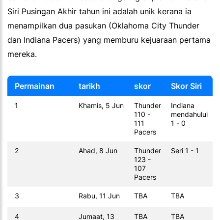
Siri Pusingan Akhir tahun ini adalah unik kerana ia
menampilkan dua pasukan (Oklahoma City Thunder
dan Indiana Pacers) yang memburu kejuaraan pertama
mereka.
Permainan
tarikh
skor
Skor Siri
1
Khamis, 5 Jun
Thunder
Indiana
110 -
mendahului
111
1 - 0
Pacers
2
Ahad, 8 Jun
Thunder
Seri 1 - 1
123 -
107
Pacers
3
Rabu, 11 Jun
TBA
TBA
4
Jumaat, 13
TBA
TBA