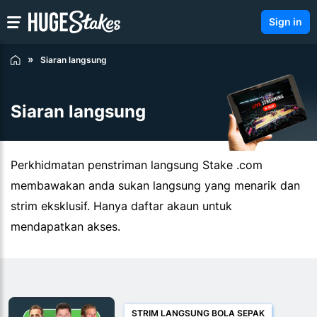
Sign in
Siaran langsung
Siaran langsung
Perkhidmatan penstriman langsung Stake .com
membawakan anda sukan langsung yang menarik dan
strim eksklusif. Hanya daftar akaun untuk
mendapatkan akses.
STRIM LANGSUNG BOLA SEPAK