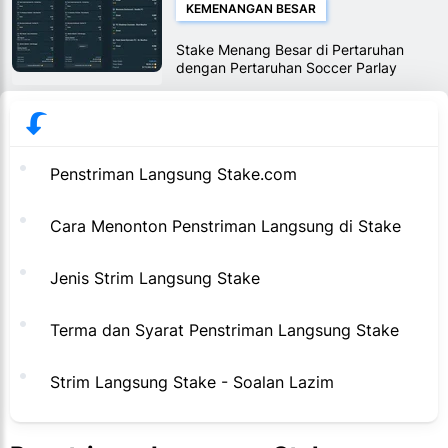
KEMENANGAN BESAR
Stake Menang Besar di Pertaruhan
dengan Pertaruhan Soccer Parlay
Penstriman Langsung Stake.com
Cara Menonton Penstriman Langsung di Stake
Jenis Strim Langsung Stake
Terma dan Syarat Penstriman Langsung Stake
Strim Langsung Stake - Soalan Lazim