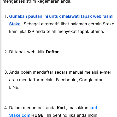
mengakses strim kegemaran anda.
Gunakan pautan ini untuk melawati tapak web rasmi
Stake
. Sebagai alternatif, lihat halaman cermin Stake
kami jika ISP anda telah menyekat tapak utama.
Di tapak web, klik
Daftar
.
Anda boleh mendaftar secara manual melalui e-mel
atau mendaftar melalui Facebook , Google atau
LINE.
Dalam medan bertanda
Kod
, masukkan
kod
Stake.com
HUGE
. Ini penting jika anda ingin