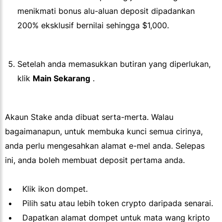
menikmati bonus alu-aluan deposit dipadankan
200% eksklusif bernilai sehingga $1,000.
Setelah anda memasukkan butiran yang diperlukan,
klik
Main Sekarang
.
Akaun Stake anda dibuat serta-merta. Walau
bagaimanapun, untuk membuka kunci semua cirinya,
anda perlu mengesahkan alamat e-mel anda. Selepas
ini, anda boleh membuat deposit pertama anda.
Klik ikon dompet.
Pilih satu atau lebih token crypto daripada senarai.
Dapatkan alamat dompet untuk mata wang kripto