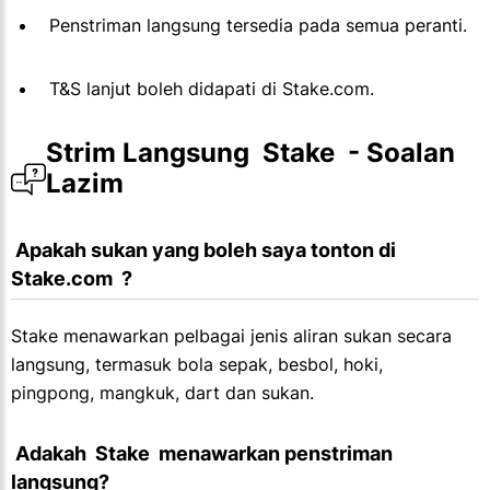
Penstriman langsung tersedia pada semua peranti.
T&S lanjut boleh didapati di Stake.com.
Strim Langsung  Stake  - Soalan 
Lazim
 Apakah sukan yang boleh saya tonton di  
Stake.com  ?
Stake menawarkan pelbagai jenis aliran sukan secara
langsung, termasuk bola sepak, besbol, hoki,
pingpong, mangkuk, dart dan sukan.
 Adakah  Stake  menawarkan penstriman 
langsung?