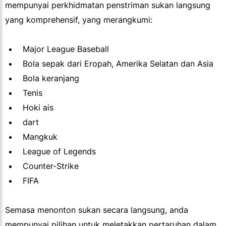
mempunyai perkhidmatan penstriman sukan langsung
yang komprehensif, yang merangkumi:
Major League Baseball
Bola sepak dari Eropah, Amerika Selatan dan Asia
Bola keranjang
Tenis
Hoki ais
dart
Mangkuk
League of Legends
Counter-Strike
FIFA
Semasa menonton sukan secara langsung, anda
mempunyai pilihan untuk meletakkan pertaruhan dalam