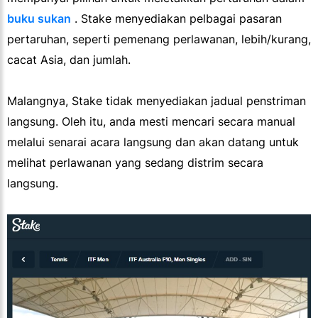
buku sukan
. Stake menyediakan pelbagai pasaran
pertaruhan, seperti pemenang perlawanan, lebih/kurang,
cacat Asia, dan jumlah.
Malangnya, Stake tidak menyediakan jadual penstriman
langsung. Oleh itu, anda mesti mencari secara manual
melalui senarai acara langsung dan akan datang untuk
melihat perlawanan yang sedang distrim secara
langsung.