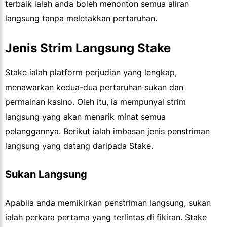
terbaik ialah anda boleh menonton semua aliran
langsung tanpa meletakkan pertaruhan.
Jenis Strim Langsung Stake
Stake ialah platform perjudian yang lengkap,
menawarkan kedua-dua pertaruhan sukan dan
permainan kasino. Oleh itu, ia mempunyai strim
langsung yang akan menarik minat semua
pelanggannya. Berikut ialah imbasan jenis penstriman
langsung yang datang daripada Stake.
Sukan Langsung
Apabila anda memikirkan penstriman langsung, sukan
ialah perkara pertama yang terlintas di fikiran. Stake