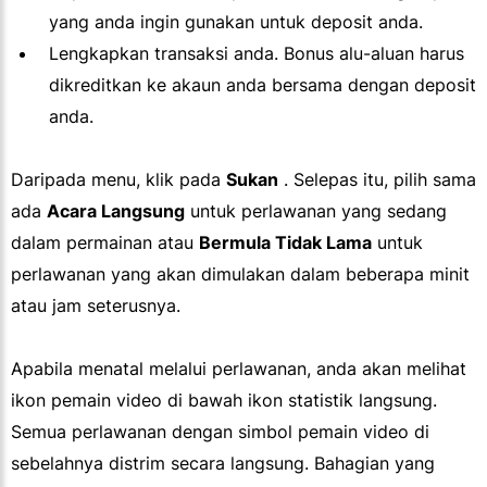
yang anda ingin gunakan untuk deposit anda.
Lengkapkan transaksi anda. Bonus alu-aluan harus
dikreditkan ke akaun anda bersama dengan deposit
anda.
Daripada menu, klik pada
Sukan
. Selepas itu, pilih sama
ada
Acara Langsung
untuk perlawanan yang sedang
dalam permainan atau
Bermula Tidak Lama
untuk
perlawanan yang akan dimulakan dalam beberapa minit
atau jam seterusnya.
Apabila menatal melalui perlawanan, anda akan melihat
ikon pemain video di bawah ikon statistik langsung.
Semua perlawanan dengan simbol pemain video di
sebelahnya distrim secara langsung. Bahagian yang