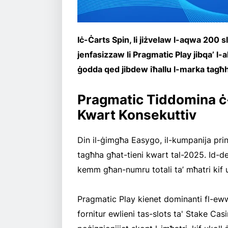
Iċ-Ċarts Spin, li jiżvelaw l-aqwa 200 s
jenfasizzaw li Pragmatic Play jibqa’ l-a
ġodda qed jibdew iħallu l-marka tagħh
Pragmatic Tiddomina ċ-
Kwart Konsekuttiv
Din il-ġimgħa Easygo, il-kumpanija prin
tagħha għat-tieni kwart tal-2025. Id-de
kemm għan-numru totali ta’ mħatri kif uk
Pragmatic Play kienet dominanti fl-ewwe
fornitur ewlieni tas-slots ta' Stake Cas