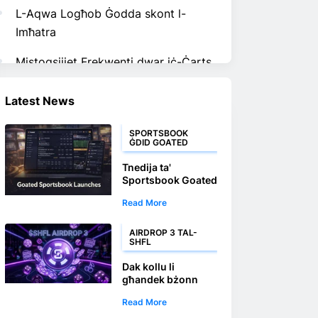
L-Aqwa Logħob Ġodda skont l-
Imħatra
Mistoqsijiet Frekwenti dwar iċ-Ċarts
tal-Ispins tat-T2 ta' Stake?
Latest News
SPORTSBOOK
ĠDID GOATED
Tnedija ta'
Sportsbook Goated
Read More
AIRDROP 3 TAL-
SHFL
Dak kollu li
għandek bżonn
tkun taf dwar ix-
Read More
Shuffle ($SHFL)
Airdrop 3