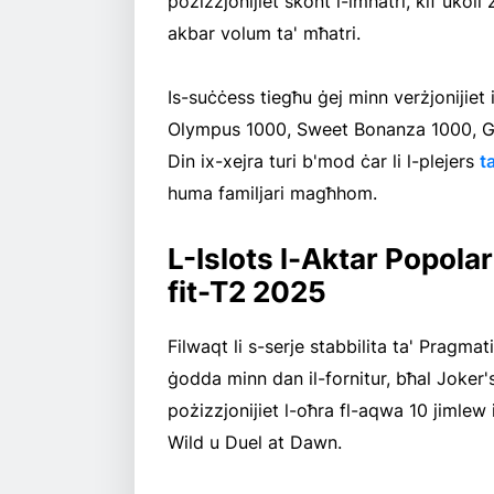
pożizzjonijiet skont l-imħatri, kif uko
akbar volum ta' mħatri.
Is-suċċess tiegħu ġej minn verżjonijiet 
Olympus 1000, Sweet Bonanza 1000, Ga
Din ix-xejra turi b'mod ċar li l-plejers
t
huma familjari magħhom.
L-Islots l-Aktar Popolar
fit-T2 2025
Filwaqt li s-serje stabbilita ta' Pragmat
ġodda minn dan il-fornitur, bħal Joker's
pożizzjonijiet l-oħra fl-aqwa 10 jimle
Wild u Duel at Dawn.