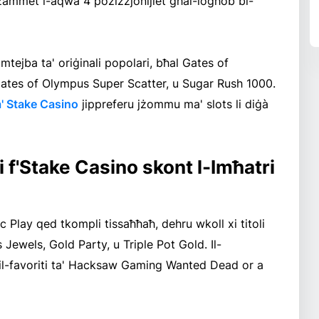
ll żammet l-aqwa 4 pożizzjonijiet għal-logħob bl-
imtejba ta' oriġinali popolari, bħal Gates of
tes of Olympus Super Scatter, u Sugar Rush 1000.
a' Stake Casino
jippreferu jżommu ma' slots li diġà
i f'Stake Casino skont l-Imħatri
ic Play qed tkompli tissaħħaħ, dehru wkoll xi titoli
 Jewels, Gold Party, u Triple Pot Gold. Il-
w il-favoriti ta' Hacksaw Gaming Wanted Dead or a