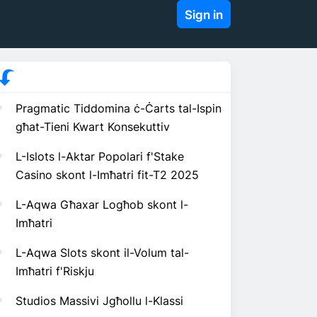
Sign in
Pragmatic Tiddomina ċ-Ċarts tal-Ispin
għat-Tieni Kwart Konsekuttiv
L-Islots l-Aktar Popolari f'Stake
Casino skont l-Imħatri fit-T2 2025
L-Aqwa Għaxar Logħob skont l-
Imħatri
L-Aqwa Slots skont il-Volum tal-
Imħatri f'Riskju
Studios Massivi Jgħollu l-Klassi