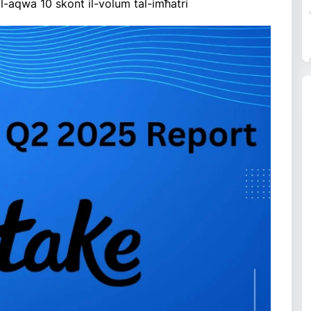
l-aqwa 10 skont il-volum tal-imħatri