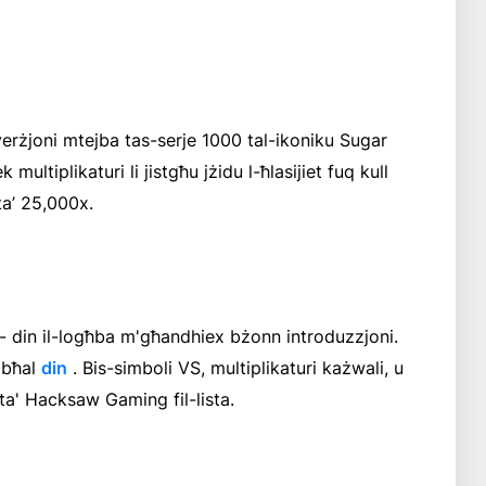
-verżjoni mtejba tas-serje 1000 tal-ikoniku Sugar
 multiplikaturi li jistgħu jżidu l-ħlasijiet fuq kull
ta’ 25,000x.
din il-logħba m'għandhiex bżonn introduzzjoni.
, bħal
din
. Bis-simboli VS, multiplikaturi każwali, u
 ta' Hacksaw Gaming fil-lista.