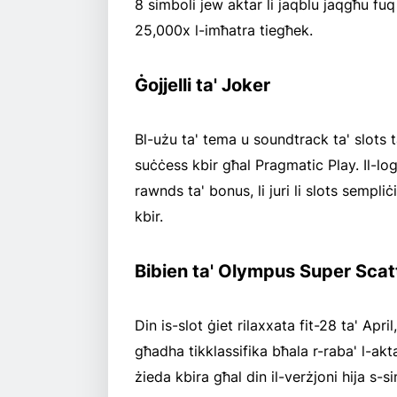
8 simboli jew aktar li jaqblu jaqgħu fuq 
25,000x l-imħatra tiegħek.
Ġojjelli ta' Joker
Bl-użu ta' tema u soundtrack ta' slots 
suċċess kbir għal Pragmatic Play. Il-l
rawnds ta' bonus, li juri li slots semp
kbir.
Bibien ta' Olympus Super Scat
Din is-slot ġiet rilaxxata fit-28 ta' Apr
għadha tikklassifika bħala r-raba' l-akt
żieda kbira għal din il-verżjoni hija s-s