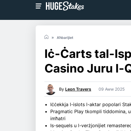
Aħbarijiet
Iċ-Ċarts tal-Isp
Casino Juru l-
By
Leon Travers
09 Aww 2025
Iċċekkja l-islots l-aktar popolari Sta
Pragmatic Play tkompli tiddomina, u
imħatri
Is-sequels u l-verżjonijiet remastered