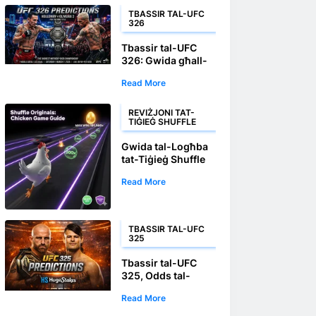
TBASSIR TAL-UFC
326
Tbassir tal-UFC
326: Gwida għall-
Imħatri u l-Odds ta'
Read More
Holloway vs.
Oliveira 2
REVIŻJONI TAT-
TIĠIEĠ SHUFFLE
Gwida tal-Logħba
tat-Tiġieġ Shuffle
Originals
Read More
TBASSIR TAL-UFC
325
Tbassir tal-UFC
325, Odds tal-
Imħatri u
Read More
Promozzjonijiet
tal-Imħatri fuq il-