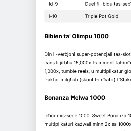
Id-9
Duel fil-bidu tas-seb
l-10
Triple Pot Gold
Bibien ta' Olimpu 1000
Din il-verżjoni super-potenzjali tas-slot
ċans li jirbħu 15,000x l-ammont tal-imħ
1,000x, tumble reels, u multiplikatur gl
l-aktar milgħub (skont l-imħatri) f'Stak
Bonanza Ħelwa 1000
Ieħor mis-serje 1000, Sweet Bonanza 1000
multiplikaturi każwali minn 2x sa 1000x.