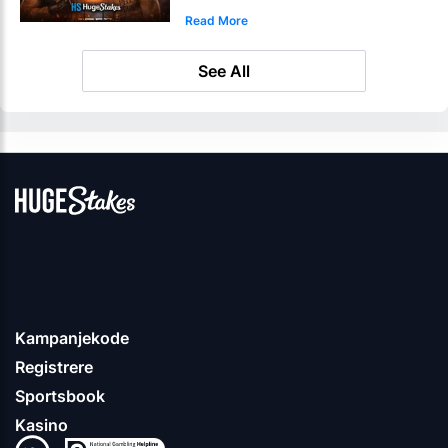
Read More
See All
Kampanjekode
Registrere
Sportsbook
Kasino