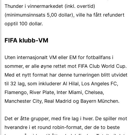
Thunder i vinnermarkedet (inkl. overtid)
(minimumsinnsats 5,00 dollar), ville ha fått refundert
opptil 100 dollar.
FIFA klubb-VM
Uten internasjonalt VM eller EM for fotballfans i
sommer, er alle øyne rettet mot FIFA Club World Cup.
Med et nytt format har denne turneringen blitt utvidet
til 32 lag, som inkluderer Al Hilal, Los Angeles FC,
Flamengo, River Plate, Inter Miami, Chelsea,
Manchester City, Real Madrid og Bayern München.
Det er åtte grupper, med fire lag i hver. De spiller mot
hverandre i et round robin-format, der de to beste