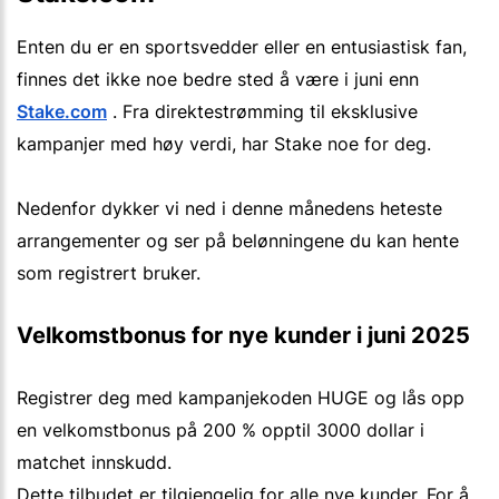
Enten du er en sportsvedder eller en entusiastisk fan,
finnes det ikke noe bedre sted å være i juni enn
Stake.com
. Fra direktestrømming til eksklusive
kampanjer med høy verdi, har Stake noe for deg.
Nedenfor dykker vi ned i denne månedens heteste
arrangementer og ser på belønningene du kan hente
som registrert bruker.
Velkomstbonus for nye kunder i juni 2025
Registrer deg med kampanjekoden HUGE og lås opp
en velkomstbonus på 200 % opptil 3000 dollar i
matchet innskudd.
Dette tilbudet er tilgjengelig for alle nye kunder. For å