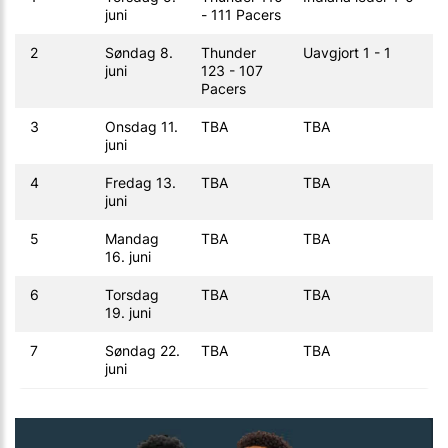
juni
- 111 Pacers
2
Søndag 8.
Thunder
Uavgjort 1 - 1
juni
123 - 107
Pacers
3
Onsdag 11.
TBA
TBA
juni
4
Fredag 13.
TBA
TBA
juni
5
Mandag
TBA
TBA
16. juni
6
Torsdag
TBA
TBA
19. juni
7
Søndag 22.
TBA
TBA
juni