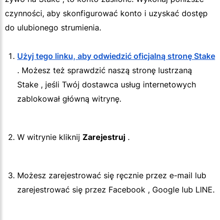
czynności, aby skonfigurować konto i uzyskać dostęp
do ulubionego strumienia.
Użyj tego linku, aby odwiedzić oficjalną stronę Stake
. Możesz też sprawdzić naszą stronę lustrzaną
Stake , jeśli Twój dostawca usług internetowych
zablokował główną witrynę.
W witrynie kliknij
Zarejestruj
.
Możesz zarejestrować się ręcznie przez e-mail lub
zarejestrować się przez Facebook , Google lub LINE.