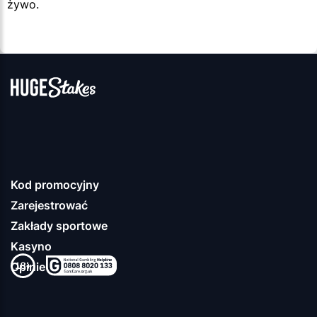
żywo.
Kod promocyjny
Zarejestrować
Zakłady sportowe
Kasyno
Opinie