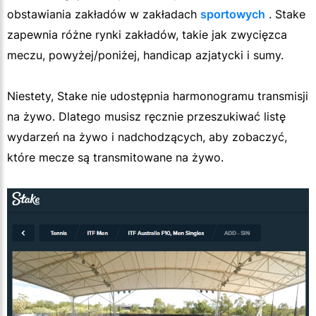
obstawiania zakładów w zakładach
sportowych
. Stake
zapewnia różne rynki zakładów, takie jak zwycięzca
meczu, powyżej/poniżej, handicap azjatycki i sumy.
Niestety, Stake nie udostępnia harmonogramu transmisji
na żywo. Dlatego musisz ręcznie przeszukiwać listę
wydarzeń na żywo i nadchodzących, aby zobaczyć,
które mecze są transmitowane na żywo.