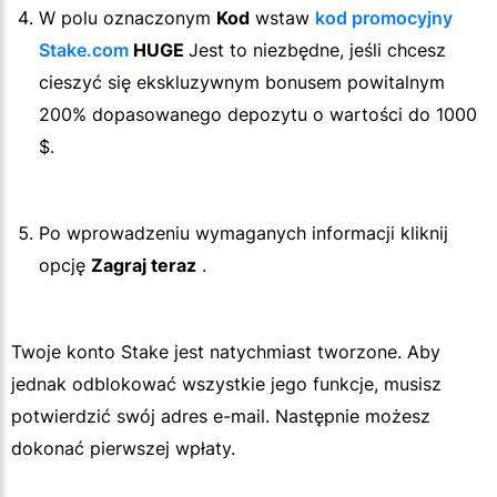
W polu oznaczonym
Kod
wstaw
kod promocyjny
Stake.com
HUGE
Jest to niezbędne, jeśli chcesz
cieszyć się ekskluzywnym bonusem powitalnym
200% dopasowanego depozytu o wartości do 1000
$.
Po wprowadzeniu wymaganych informacji kliknij
opcję
Zagraj teraz
.
Twoje konto Stake jest natychmiast tworzone. Aby
jednak odblokować wszystkie jego funkcje, musisz
potwierdzić swój adres e-mail. Następnie możesz
dokonać pierwszej wpłaty.