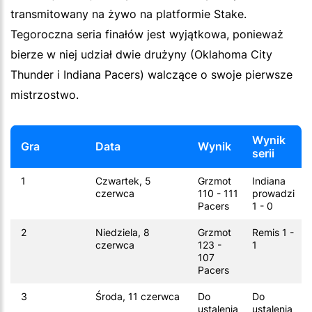
transmitowany na żywo na platformie Stake.
Tegoroczna seria finałów jest wyjątkowa, ponieważ
bierze w niej udział dwie drużyny (Oklahoma City
Thunder i Indiana Pacers) walczące o swoje pierwsze
mistrzostwo.
Wynik
Gra
Data
Wynik
serii
1
Czwartek, 5
Grzmot
Indiana
czerwca
110 - 111
prowadzi
Pacers
1 - 0
2
Niedziela, 8
Grzmot
Remis 1 -
czerwca
123 -
1
107
Pacers
3
Środa, 11 czerwca
Do
Do
ustalenia
ustalenia