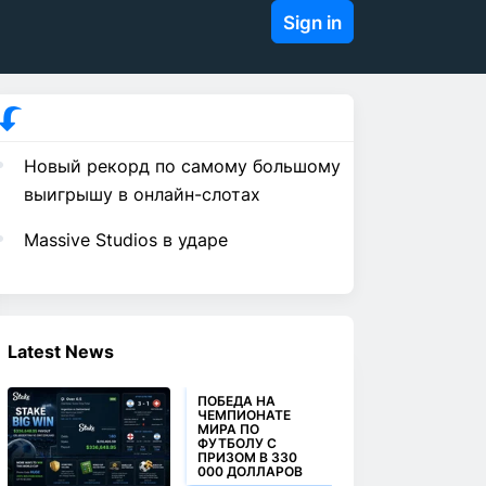
Sign in
Новый рекорд по самому большому
выигрышу в онлайн-слотах
Massive Studios в ударе
Latest News
ПОБЕДА НА
ЧЕМПИОНАТЕ
МИРА ПО
ФУТБОЛУ С
ПРИЗОМ В 330
000 ДОЛЛАРОВ