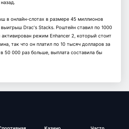
назад.
ш в онлайн-слотах в размере 45 миллионов
выигрыш Drac's Stacks. Роштейн ставил по 1000
л активирован режим Enhancer 2, который стоит
ина, так что он платил по 10 тысяч долларов за
 в 50 000 раз больше, выплата составила бы
Спортивная
Казино
Часто