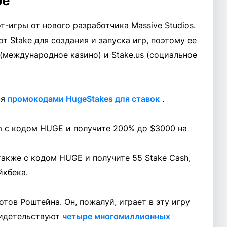
ре
от-игры от нового разработчика Massive Studios.
т Stake для создания и запуска игр, поэтому ее
(международное казино) и Stake.us (социальное
ся
промокодами HugeStakes для ставок
.
m с кодом HUGE и получите 200% до $3000 на
также с кодом HUGE и получите 55 Stake Cash,
йкбека.
отов Роштейна. Он, пожалуй, играет в эту игру
видетельствуют
четыре многомиллионных