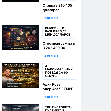
Ставка в 210 405
долларов
принесла 336 648
Read More
долларов
благодаря голу в
овертайме.
ВЫИГРЫШ В
РАЗМЕРЕ 3,26
МЛН ДОЛЛАРОВ
Огромная сумма в
3 262 400,00
долларов США в
Read More
рамках
программы
Maximus Multiplus
4
МАКСИМАЛЬНЫХ
Win.
ПОБЕДЫ ЗА 60
СЕКУНД
Адин Ross
одержал ЧЕТЫРЕ
МАКСИМАЛЬНЫЕ
Read More
ПОБЕДЫ на
турнире The Luxe в
казино Rainbet
ТРИ ПИСТОЛЕТА-
ПУЛЕМЕТА В