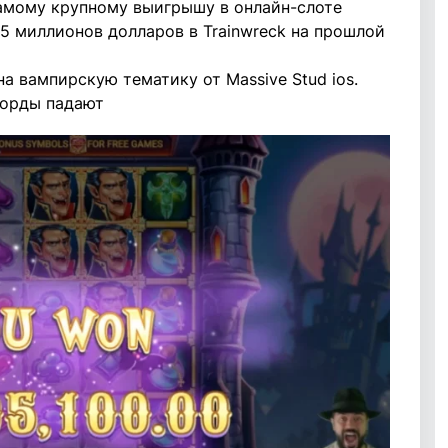
амому крупному выигрышу в онлайн-слоте
5 миллионов долларов в Trainwreck на прошлой
на вампирскую тематику от Massive Stud ios.
корды падают