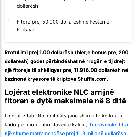
dollarësh
Fitore prej 50,000 dollarësh në Festën e
Frutave
Rrotullimi prej 1.00 dollarësh (blerje bonus prej 200
dollarësh) godet përbindëshat në rrugën e tij drejt
një fitoreje të shkëlqyer prej 11,916.00 dollarësh në
kazinonë kryesore të kriptove Shuffle.com.
Lojërat elektronike NLC arrijnë
fitoren e dytë maksimale në 8 ditë
Lojërat e fatit NoLimit City janë shumë të kërkuara
kudo për momentin. Javën e kaluar,
Trainwrecks fitoi
një shumë marramendëse prej 11.9 milionë dollarësh