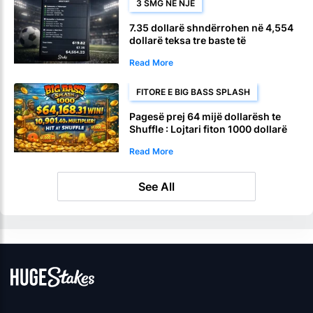
3 SMG NË NJË
7.35 dollarë shndërrohen në 4,554
dollarë teksa tre baste të
shumëfishta të së njëjtës lojë bien
Read More
në një bast të vetëm përbindësh.
FITORE E BIG BASS SPLASH
Pagesë prej 64 mijë dollarësh te
Shuffle : Lojtari fiton 1000 dollarë
në Big Bass Splash
Read More
See All