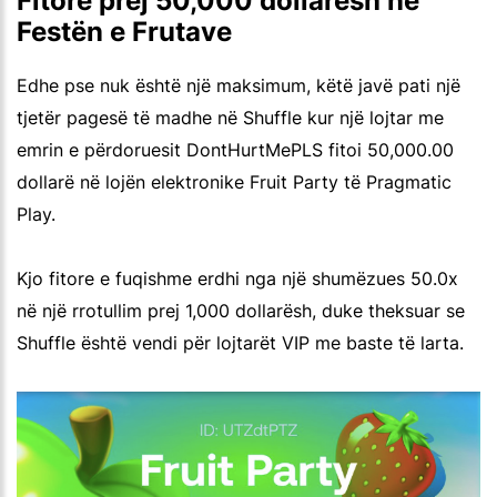
Fitore prej 50,000 dollarësh në
Festën e Frutave
Edhe pse nuk është një maksimum, këtë javë pati një
tjetër pagesë të madhe në Shuffle kur një lojtar me
emrin e përdoruesit DontHurtMePLS fitoi 50,000.00
dollarë në lojën elektronike Fruit Party të Pragmatic
Play.
Kjo fitore e fuqishme erdhi nga një shumëzues 50.0x
në një rrotullim prej 1,000 dollarësh, duke theksuar se
Shuffle është vendi për lojtarët VIP me baste të larta.