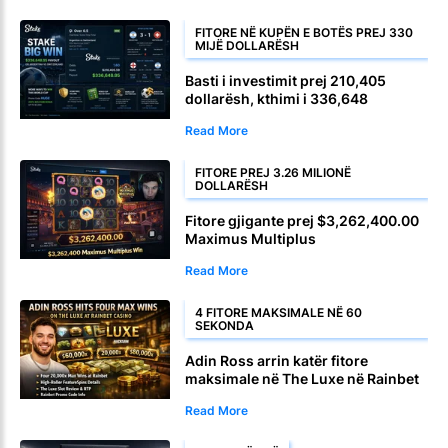
FITORE NË KUPËN E BOTËS PREJ 330
MIJË DOLLARËSH
Basti i investimit prej 210,405
dollarësh, kthimi i 336,648
dollarëve në gol në kohën shtesë
Read More
FITORE PREJ 3.26 MILIONË
DOLLARËSH
Fitore gjigante prej $3,262,400.00
Maximus Multiplus
Read More
4 FITORE MAKSIMALE NË 60
SEKONDA
Adin Ross arrin katër fitore
maksimale në The Luxe në Rainbet
Casino
Read More