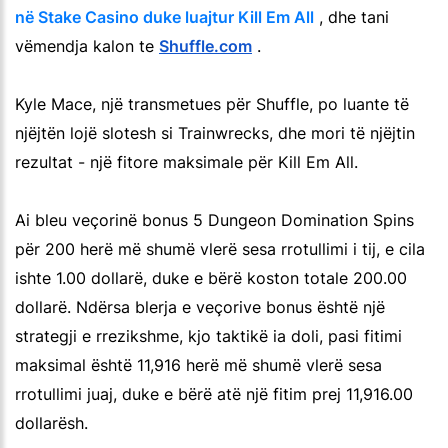
në Stake Casino duke luajtur Kill Em All
, dhe tani
vëmendja kalon te
Shuffle.com
.
Kyle Mace, një transmetues për Shuffle, po luante të
njëjtën lojë slotesh si Trainwrecks, dhe mori të njëjtin
rezultat - një fitore maksimale për Kill Em All.
Ai bleu veçorinë bonus 5 Dungeon Domination Spins
për 200 herë më shumë vlerë sesa rrotullimi i tij, e cila
ishte 1.00 dollarë, duke e bërë koston totale 200.00
dollarë. Ndërsa blerja e veçorive bonus është një
strategji e rrezikshme, kjo taktikë ia doli, pasi fitimi
maksimal është 11,916 herë më shumë vlerë sesa
rrotullimi juaj, duke e bërë atë një fitim prej 11,916.00
dollarësh.