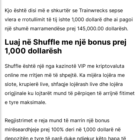
Kjo është disi më e shkurtër se Trainwrecks sepse
vlera e rrotullimit të tij ishte 1,000 dollarë dhe ai pagoi
një shumë marramendëse prej 145,000.00 dollarësh.
Luaj në Shuffle me një bonus prej
1,000 dollarësh
Shuffle është një nga kazinotë VIP me kriptovaluta
online me rritjen më të shpejtë. Ka mijëra lojëra me
slote, krupierë live, shfaqje lojërash live dhe lojëra
origjinale ku lojtarët mund të përpiqen të arrijnë fitimet
e tyre maksimale.
Regjistrimet e reja mund të marrin një bonus
mirëseardhjeje prej 100% deri në 1,000 dollarë në
depozitën e tyre të parë duke ndjekur këto hapa të