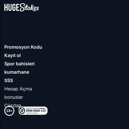
Promosyon Kodu
Kayıt ol
Spor bahisleri
kumarhane
SSS
Hesap Açma
bonuslar
Cüzdan