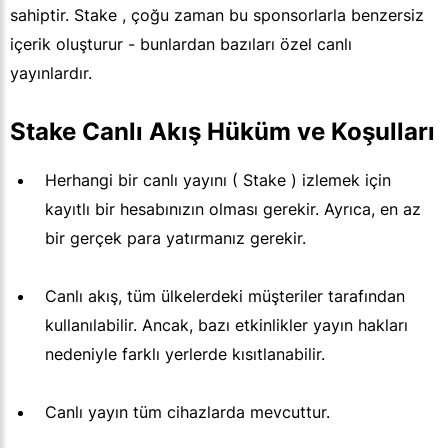
sahiptir. Stake , çoğu zaman bu sponsorlarla benzersiz
içerik oluşturur - bunlardan bazıları özel canlı
yayınlardır.
Stake Canlı Akış Hüküm ve Koşulları
Herhangi bir canlı yayını ( Stake ) izlemek için
kayıtlı bir hesabınızın olması gerekir. Ayrıca, en az
bir gerçek para yatırmanız gerekir.
Canlı akış, tüm ülkelerdeki müşteriler tarafından
kullanılabilir. Ancak, bazı etkinlikler yayın hakları
nedeniyle farklı yerlerde kısıtlanabilir.
Canlı yayın tüm cihazlarda mevcuttur.