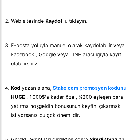
Web sitesinde
Kaydol
'u tıklayın.
E-posta yoluyla manuel olarak kaydolabilir veya
Facebook , Google veya LINE aracılığıyla kayıt
olabilirsiniz.
Kod
yazan alana,
Stake.com promosyon kodunu
HUGE
. 1.000$'a kadar özel, %200 eşleşen para
yatırma hoşgeldin bonusunun keyfini çıkarmak
istiyorsanız bu çok önemlidir.
Gerekli ayrıntıları girdikten sonra
Şimdi Oyna
'yı