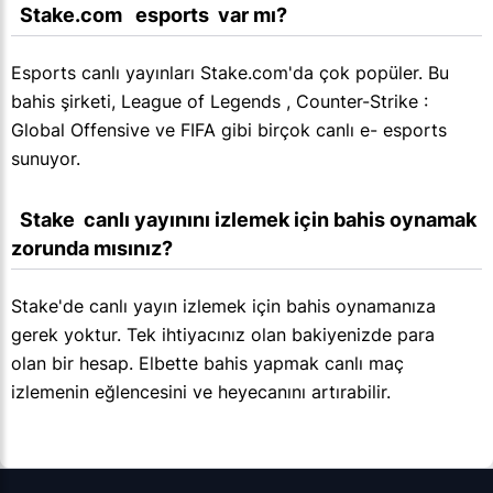
  Stake.com   esports  var mı?
Esports canlı yayınları Stake.com'da çok popüler. Bu
bahis şirketi, League of Legends , Counter-Strike :
Global Offensive ve FIFA gibi birçok canlı e- esports
sunuyor.
  Stake  canlı yayınını izlemek için bahis oynamak 
zorunda mısınız?
Stake'de canlı yayın izlemek için bahis oynamanıza
gerek yoktur. Tek ihtiyacınız olan bakiyenizde para
olan bir hesap. Elbette bahis yapmak canlı maç
izlemenin eğlencesini ve heyecanını artırabilir.