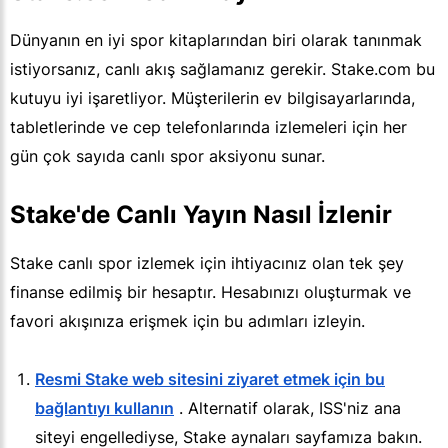
Dünyanın en iyi spor kitaplarından biri olarak tanınmak
istiyorsanız, canlı akış sağlamanız gerekir. Stake.com bu
kutuyu iyi işaretliyor. Müşterilerin ev bilgisayarlarında,
tabletlerinde ve cep telefonlarında izlemeleri için her
gün çok sayıda canlı spor aksiyonu sunar.
Stake'de Canlı Yayın Nasıl İzlenir
Stake canlı spor izlemek için ihtiyacınız olan tek şey
finanse edilmiş bir hesaptır. Hesabınızı oluşturmak ve
favori akışınıza erişmek için bu adımları izleyin.
Resmi Stake web sitesini ziyaret etmek için bu
bağlantıyı kullanın
. Alternatif olarak, ISS'niz ana
siteyi engellediyse, Stake aynaları sayfamıza bakın.