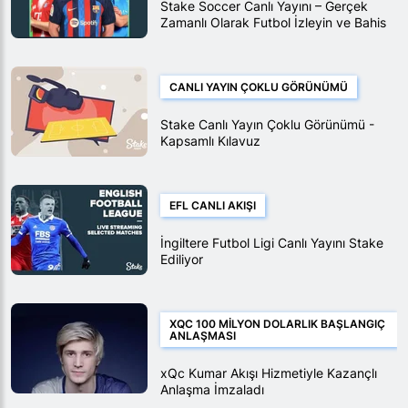
Stake Soccer Canlı Yayını – Gerçek
Zamanlı Olarak Futbol İzleyin ve Bahis
Yapın
CANLI YAYIN ÇOKLU GÖRÜNÜMÜ
Stake Canlı Yayın Çoklu Görünümü -
Kapsamlı Kılavuz
EFL CANLI AKIŞI
İngiltere Futbol Ligi Canlı Yayını Stake
Ediliyor
XQC 100 MILYON DOLARLIK BAŞLANGIÇ
ANLAŞMASI
xQc Kumar Akışı Hizmetiyle Kazançlı
Anlaşma İmzaladı