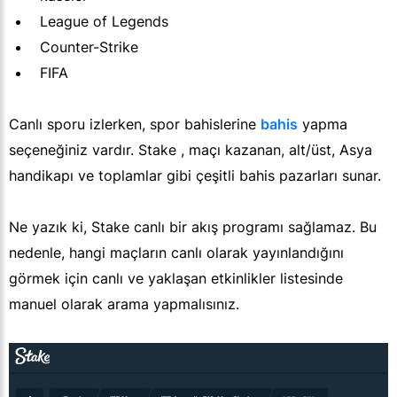
League of Legends
Counter-Strike
FIFA
Canlı sporu izlerken, spor bahislerine
bahis
yapma
seçeneğiniz vardır. Stake , maçı kazanan, alt/üst, Asya
handikapı ve toplamlar gibi çeşitli bahis pazarları sunar.
Ne yazık ki, Stake canlı bir akış programı sağlamaz. Bu
nedenle, hangi maçların canlı olarak yayınlandığını
görmek için canlı ve yaklaşan etkinlikler listesinde
manuel olarak arama yapmalısınız.