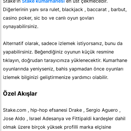
Stake'in
Stake kumarhanesi
en üst çekmecedir.
Diğerlerinin yanı sıra rulet, blackjack , baccarat , barbut,
casino poker, sic bo ve canlı oyun şovları
oynayabilirsiniz.
Alternatif olarak, sadece izlemek istiyorsanız, bunu da
yapabilirsiniz. Beğendiğiniz oyunun küçük resmine
tıklayın, doğrudan tarayıcınıza yüklenecektir. Kumarhane
oyunlarında yeniyseniz, bahis yapmadan önce oyunları
izlemek bilginizi geliştirmenize yardımcı olabilir.
Özel Akışlar
Stake.com , hip-hop efsanesi Drake , Sergio Aguero ,
Jose Aldo , Israel Adesanya ve Fittipaldi kardeşler dahil
olmak üzere birçok yüksek profilli marka elçisine