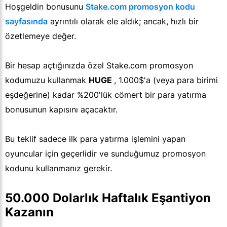
Hoşgeldin bonusunu
Stake.com promosyon kodu
sayfasında
ayrıntılı olarak ele aldık; ancak, hızlı bir
özetlemeye değer.
Bir hesap açtığınızda özel Stake.com promosyon
kodumuzu kullanmak
HUGE
, 1.000$'a (veya para birimi
eşdeğerine) kadar %200'lük cömert bir para yatırma
bonusunun kapısını açacaktır.
Bu teklif sadece ilk para yatırma işlemini yapan
oyuncular için geçerlidir ve sunduğumuz promosyon
kodunu kullanmanız gerekir.
50.000 Dolarlık Haftalık Eşantiyon
Kazanın