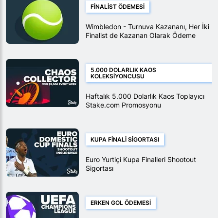
FINALIST ÖDEMESI
Wimbledon - Turnuva Kazananı, Her İki
Finalist de Kazanan Olarak Ödeme
Yaptı
5.000 DOLARLIK KAOS
KOLEKSIYONCUSU
Haftalık 5.000 Dolarlık Kaos Toplayıcı
Stake.com Promosyonu
KUPA FINALI SIGORTASI
Euro Yurtiçi Kupa Finalleri Shootout
Sigortası
ERKEN GOL ÖDEMESI