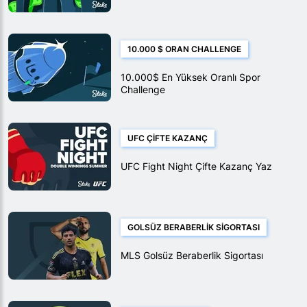
10.000 $ ORAN CHALLENGE
10.000$ En Yüksek Oranlı Spor
Challenge
UFC ÇIFTE KAZANÇ
UFC Fight Night Çifte Kazanç Yaz
GOLSÜZ BERABERLIK SIGORTASI
MLS Golsüz Beraberlik Sigortası