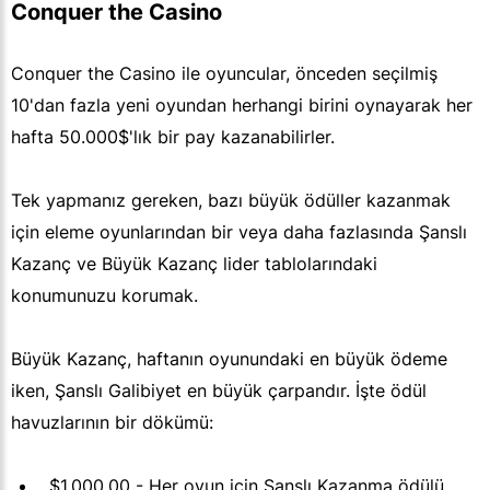
Conquer the Casino
Conquer the Casino ile oyuncular, önceden seçilmiş
10'dan fazla yeni oyundan herhangi birini oynayarak her
hafta 50.000$'lık bir pay kazanabilirler.
Tek yapmanız gereken, bazı büyük ödüller kazanmak
için eleme oyunlarından bir veya daha fazlasında Şanslı
Kazanç ve Büyük Kazanç lider tablolarındaki
konumunuzu korumak.
Büyük Kazanç, haftanın oyunundaki en büyük ödeme
iken, Şanslı Galibiyet en büyük çarpandır. İşte ödül
havuzlarının bir dökümü:
$1.000,00 - Her oyun için Şanslı Kazanma ödülü