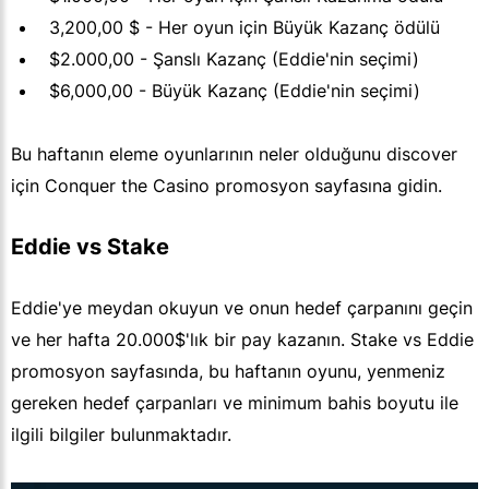
3,200,00 $ - Her oyun için Büyük Kazanç ödülü
$2.000,00 - Şanslı Kazanç (Eddie'nin seçimi)
$6,000,00 - Büyük Kazanç (Eddie'nin seçimi)
Bu haftanın eleme oyunlarının neler olduğunu discover
için Conquer the Casino promosyon sayfasına gidin.
Eddie vs Stake
Eddie'ye meydan okuyun ve onun hedef çarpanını geçin
ve her hafta 20.000$'lık bir pay kazanın. Stake vs Eddie
promosyon sayfasında, bu haftanın oyunu, yenmeniz
gereken hedef çarpanları ve minimum bahis boyutu ile
ilgili bilgiler bulunmaktadır.