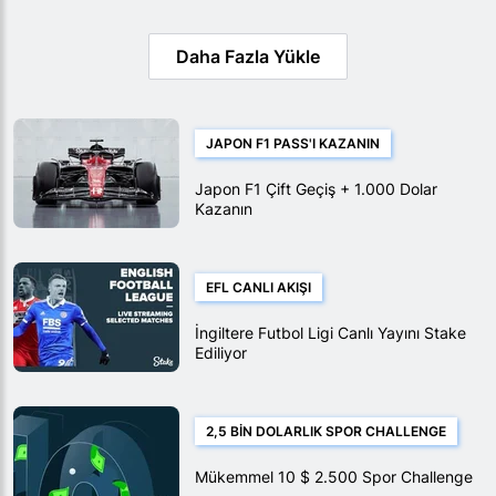
Daha Fazla Yükle
JAPON F1 PASS'I KAZANIN
Japon F1 Çift Geçiş + 1.000 Dolar
Kazanın
EFL CANLI AKIŞI
İngiltere Futbol Ligi Canlı Yayını Stake
Ediliyor
2,5 BIN DOLARLIK SPOR CHALLENGE
Mükemmel 10 $ 2.500 Spor Challenge