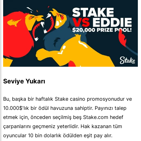
Seviye Yukarı
Bu, başka bir haftalık Stake casino promosyonudur ve
10.000$'lık bir ödül havuzuna sahiptir. Payınızı talep
etmek için, önceden seçilmiş beş Stake.com hedef
çarpanlarını geçmeniz yeterlidir. Hak kazanan tüm
oyuncular 10 bin dolarlık ödülden eşit pay alır.