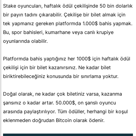
Stake oyuncuları, haftalık ödül çekilişinde 50 bin dolarlık
bir payın tadını çıkarabilir. Çekilişe bir bilet almak için
tek yapmanız gereken platformda 1.000$ bahis yapmak.
Bu, spor bahisleri, kumarhane veya canlı krupiye
oyunlarında olabilir.
Platformda bahis yaptığınız her 1000$ için haftalık ödül
çekilişi için bir bilet kazanırsınız. Ne kadar bilet
biriktirebileceğiniz konusunda bir sınırlama yoktur.
Doğal olarak, ne kadar çok biletiniz varsa, kazanma
şansınız o kadar artar. 50.000$, on şanslı oyuncu
arasında paylaştırılıyor. Tüm ödüller, herhangi bir koşul
eklenmeden doğrudan Bitcoin olarak ödenir.