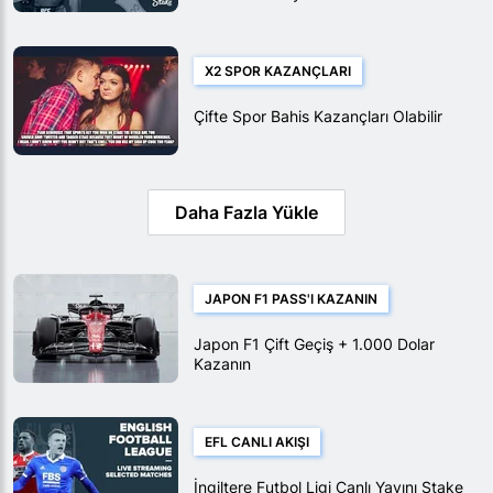
X2 SPOR KAZANÇLARI
Çifte Spor Bahis Kazançları Olabilir
Daha Fazla Yükle
JAPON F1 PASS'I KAZANIN
Japon F1 Çift Geçiş + 1.000 Dolar
Kazanın
EFL CANLI AKIŞI
İngiltere Futbol Ligi Canlı Yayını Stake