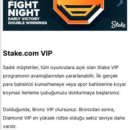
Stake.com VIP
Sadık müşteriler, tüm oyunculara açık olan Stake VIP
programının avantajlarından yararlanabilir. İlk gerçek
para bahsinizi kumarhaneye veya spor bahislerine koyar
koymaz ilerleme çubuğunuzu doldurmaya başlarsınız.
Dolduğunda, Bronz VIP olursunuz. Bronzdan sonra,
Diamond VIP en yüksek rütbe olduğu sekiz seviye daha
vardır.