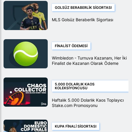
GOLSÜZ BERABERLIK SIGORTASI
MLS Golsüz Beraberlik Sigortası
FINALIST ÖDEMESI
Wimbledon - Turnuva Kazananı, Her İki
Finalist de Kazanan Olarak Ödeme
Yaptı
5.000 DOLARLIK KAOS
KOLEKSIYONCUSU
Haftalık 5.000 Dolarlık Kaos Toplayıcı
Stake.com Promosyonu
KUPA FINALI SIGORTASI