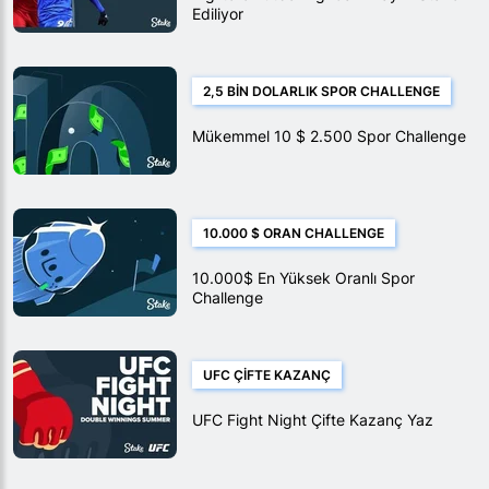
Ediliyor
2,5 BIN DOLARLIK SPOR CHALLENGE
Mükemmel 10 $ 2.500 Spor Challenge
10.000 $ ORAN CHALLENGE
10.000$ En Yüksek Oranlı Spor
Challenge
UFC ÇIFTE KAZANÇ
UFC Fight Night Çifte Kazanç Yaz