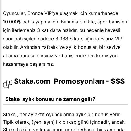
Oyuncular, Bronze VIP'ye ulaşmak için kumarhanede
10.000$ bahis yapmalıdır. Bununla birlikte, spor bahisleri
için ilerlemeniz 3 kat daha hızlıdır, bu nedenle hevesli
spor bahisçileri sadece 3.333 $ karşılığında Bronz VIP
olabilir. Ardından haftalık ve aylık bonuslar, bir seviye
atlama bonusu alırsınız ve bahislerinizden komisyon
kazanmaya başlarsınız.
 Stake.com  Promosyonları - SSS
  Stake  aylık bonusu ne zaman gelir?
Stake , her ay aktif oyuncularına aylık bir bonus verir.
Tipik olarak, (yeni ayın) ilk birkaç günü içindedir, ancak
Stake hüküm ve koşullarına göre herhangi bir zamanda