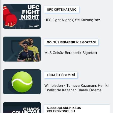
UFC ÇIFTE KAZANÇ
UFC Fight Night Çifte Kazanç Yaz
GOLSÜZ BERABERLIK SIGORTASI
MLS Golsüz Beraberlik Sigortası
FINALIST ÖDEMESI
Wimbledon - Turnuva Kazananı, Her İki
Finalist de Kazanan Olarak Ödeme
Yaptı
5.000 DOLARLIK KAOS
KOLEKSIYONCUSU