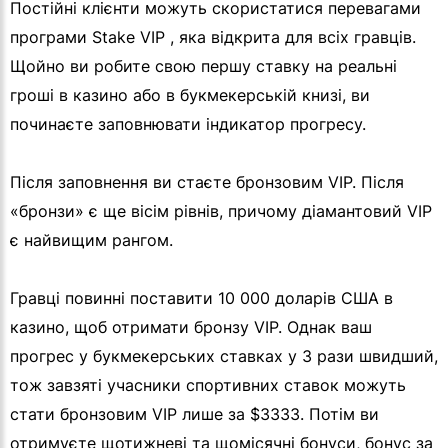
Постійні клієнти можуть скористатися перевагами
програми Stake VIP , яка відкрита для всіх гравців.
Щойно ви робите свою першу ставку на реальні
гроші в казино або в букмекерській книзі, ви
починаєте заповнювати індикатор прогресу.
Після заповнення ви стаєте бронзовим VIP. Після
«бронзи» є ще вісім рівнів, причому діамантовий VIP
є найвищим рангом.
Гравці повинні поставити 10 000 доларів США в
казино, щоб отримати бронзу VIP. Однак ваш
прогрес у букмекерських ставках у 3 рази швидший,
тож завзяті учасники спортивних ставок можуть
стати бронзовим VIP лише за $3333. Потім ви
отримуєте щотижневі та щомісячні бонуси, бонус за