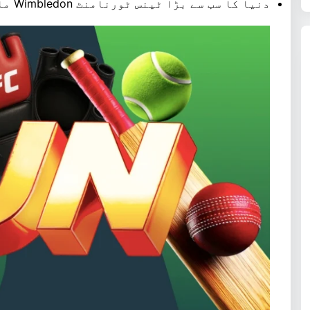
دنیا کا سب سے بڑا ٹینس ٹورنامنٹ Wimbledon ماہ کے آخر میں شروع ہو رہا ہے۔