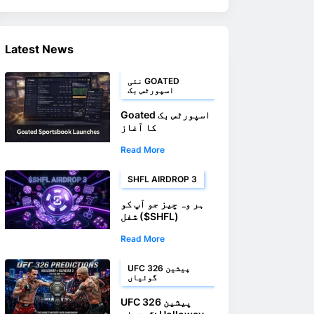
Latest News
نئی GOATED
اسپورٹس بک
Goated اسپورٹس بک
کا آغاز
Read More
SHFL AIRDROP 3
ہر وہ چیز جو آپ کو
شفل ($SHFL)
Airdrop 3 کے بارے
Read More
میں جاننے کی ضرورت
ہے۔
UFC 326 پیشین
گوئیاں
UFC 326 پیشین