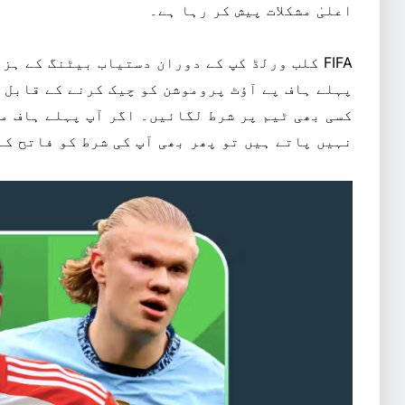
اعلیٰ مشکلات پیش کر رہا ہے۔
کسی بھی ٹیم پر شرط لگائیں۔ اگر آپ پہلے ہاف م
نہیں پاتے ہیں تو پھر بھی آپ کی شرط کو فاتح کے طور 