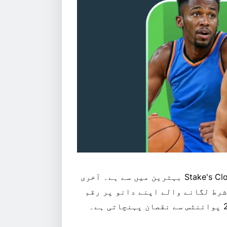
ایک خصوصی NBA پروموشن کے لیے، Stake's Close Loss Refund بہترین میں سے ہے۔ آخری
شرط لگانے والے اپنے دانو پر رقم