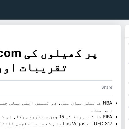
تقریبات اور
Share
NBA فائنلز یہاں ہیں، دو ٹیمیں اپنی پہلی چیم
رہی ہیں۔
FIFA کا کلب ورلڈ کپ 15 جون سے شروع ہوگا، اس کے ساتھ خصوصی اسٹیک پروموشنز
UFC 317 نے Las Vegas سال کے سب سے دلچسپ فائٹ کارڈز میں سے ایک کے ساتھ ٹکرایا