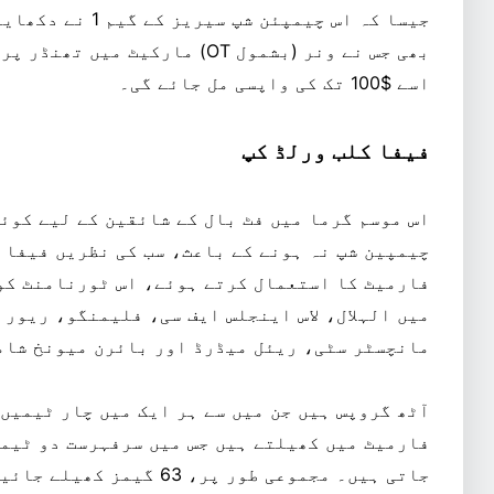
جیسا کہ اس چیمپئن 
اسے $100 تک کی واپسی مل جائے گی۔
فیفا کلب ورلڈ کپ
اس موسم گرما میں فٹ بال کے شائقین کے لیے کوئی
چیمپین شپ نہ ہونے کے باعث، سب کی نظریں فیفا ک
میں الہلال، لاس اینجلس ایف سی، فلیمنگو، ریور
مانچسٹر سٹی، ریئل میڈرڈ اور بائرن میونخ شام
آٹھ گروپس ہیں جن میں سے ہر ایک میں چار ٹیمیں
جاتی ہیں۔ مجموعی طور پر، 3