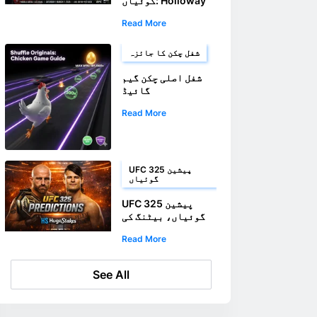
گوئیاں: Holloway
بمقابلہ Oliveira 2
Read More
بیٹنگ گائیڈ اور
مشکلات
شفل چکن کا جائزہ
شفل اصلی چکن گیم
گائیڈ
Read More
UFC 325 پیشین
گوئیاں
UFC 325 پیشین
گوئیاں، بیٹنگ کی
مشکلات اور کرپٹو
Read More
بیٹنگ پروموشنز
See All