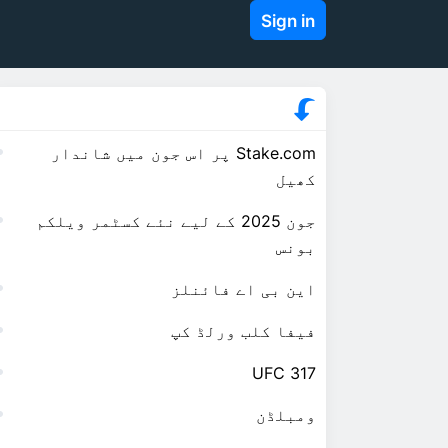
Sign in
Stake.com پر اس جون میں شاندار
کھیل
جون 2025 کے لیے نئے کسٹمر ویلکم
بونس
این بی اے فائنلز
فیفا کلب ورلڈ کپ
UFC 317
ومبلڈن