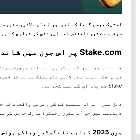
اسٹیک موسم گرما کے کھیلوں کے لیے لائیو سٹریمن
سرفہرست ٹورنامنٹس اور ایونٹس کی تیاری کر رہا
Stake.com پر اس جون میں شاندار کھیل
چاہے آپ کھیلوں کے بیٹر ہوں یا ایک پرجوش پرست
کوئی جگہ نہیں ہے۔ لائیو سٹریمنگ سے لے کر خصوص
Stake کے پاس آپ کے لیے کچھ ہے۔
ذیل میں، ہم اس مہینے کے گرم ترین واقعات کا ج
دیکھتے ہیں جو آپ بطور رجسٹرڈ صارف حاصل کر سک
جون 2025 کے لیے نئے کسٹمر ویلکم بونس