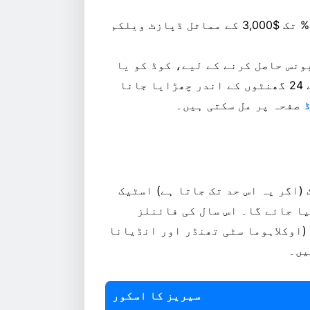
پرومو کوڈ HUGE کے ساتھ سائن اپ کریں اور 200% تک $3,000 کے مماثل ڈپازٹ ویلکم
ونس حاصل کرنے کے لیے، کوڈ کو یا
تو آپ کے اکاؤنٹ کی رجسٹریشن کے دوران یا پہلے 24 گھنٹوں کے اندر چھڑایا جانا
صفحہ پر مل سکتی ہیں۔
تک (اگر یہ اس حد تک جاتا ہے) اسٹیک
یا جائے گا۔ اس سال کی فائنلز
(اوکلاہوما سٹی تھنڈر اور انڈیانا
یں۔
سیریز کا اسکور