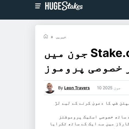
خبریں
جون میں Stake.com پر کھیلوں کی
 خصوصی پروموز
10 جون 2025
Leon Travers
By
پئن شپ کا دعویٰ کرنے کے لیے لڑ