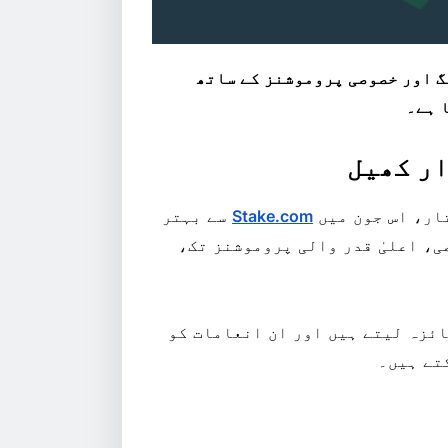
گ اور خصوصی پروموشنز کے ساتھ
 ہے۔
ار، اس جون میں
Stake.com
سے بہتر
ی، اعلیٰ قدر والی پروموشنز تک،
ائزہ لیتے ہیں اور ان انعامات کو
تے ہیں۔