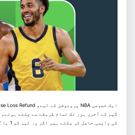
گیم کے آخری بزر تک تمام طریقے سے چلتے ہوئے، 
کی واپسی حاصل کر سکتے ہیں اگر وہ ٹیم کو 1 یا 2 پوائنٹس سے نقصان پہنچاتی ہے۔