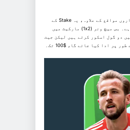
FIFA کلب ورلڈ کپ کے دوران دستیاب بیٹنگ کے ہزاروں مواقع کے علاوہ، یہ Stake کے
پہلے ہاف پے آؤٹ پروموشن کو چیک کرنے کے قابل ہے۔ بس میچ ونر (1x2) مارکیٹ میں
یں دو گول اسکور کرتے ہیں لیکن جیت
پر ادا کیا جائے گا، $100 تک۔