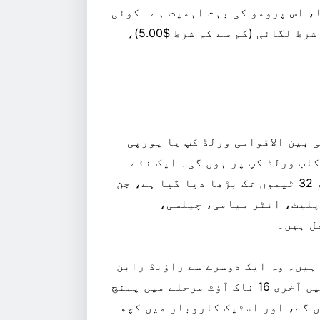
شپ سیریز کے گیم 1 نے دکھایا، اس پرومو کی بہت اہمیت ہے۔ کوئی
بھی جس نے ونر (بشمول OT) مارکیٹ میں تھنڈر پر شرط لگائی (کم سے کم شرط $5.00)،
 بین الاقوامی ورلڈ کپ یا یورپی
لب ورلڈ کپ پر ہوں گی۔ ایک نئے
فارمیٹ کا استعمال کرتے ہوئے، اس ٹورنامنٹ کو 32 ٹیموں تک بڑھا دیا گیا ہے، جن
 پلیٹ، انٹر میامی، چیلسی،
ل ہیں۔
 ہیں۔ وہ ایک دوسرے سے راؤنڈ رابن
فارمیٹ میں کھیلتے ہیں جس میں سرفہرست دو ٹیمیں آخری 16 ناک آؤٹ مرحلے میں پہنچ
6 گیمز کھیلے جائیں گے، اور اسٹیک کاروبار میں کچھ