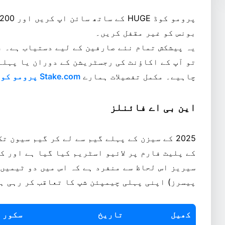
بونس کو غیر مقفل کریں۔
یہ پیشکش تمام نئے صارفین کے لیے دستیاب ہے۔ ب
چاہیے۔ مکمل تفصیلات ہمارے
Stake.com پرومو کوڈ
این بی اے فائنلز
2025 کے سیزن کے پہلے گیم سے لے کر گیم سیون 
کے پلیٹ فارم پر لائیو اسٹریم کیا گیا ہے اور ک
سیریز اس لحاظ سے منفرد ہے کہ اس میں دو ٹیمیں 
پیسرز) اپنی پہلی چیمپئن شپ کا تعاقب کر رہی ہ
کھیل
تاریخ
سکور