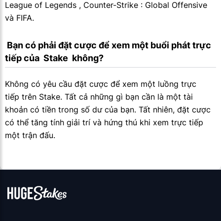
League of Legends , Counter-Strike : Global Offensive
và FIFA.
 Bạn có phải đặt cược để xem một buổi phát trực 
tiếp của  Stake  không?
Không có yêu cầu đặt cược để xem một luồng trực
tiếp trên Stake. Tất cả những gì bạn cần là một tài
khoản có tiền trong số dư của bạn. Tất nhiên, đặt cược
có thể tăng tính giải trí và hứng thú khi xem trực tiếp
một trận đấu.