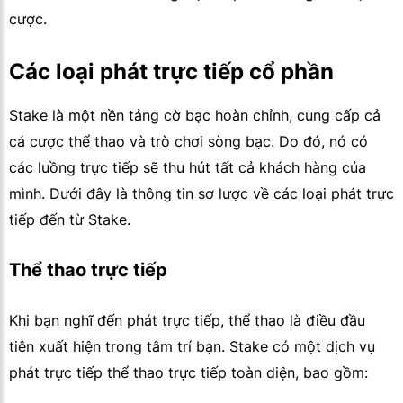
cược.
Các loại phát trực tiếp cổ phần
Stake là một nền tảng cờ bạc hoàn chỉnh, cung cấp cả
cá cược thể thao và trò chơi sòng bạc. Do đó, nó có
các luồng trực tiếp sẽ thu hút tất cả khách hàng của
mình. Dưới đây là thông tin sơ lược về các loại phát trực
tiếp đến từ Stake.
Thể thao trực tiếp
Khi bạn nghĩ đến phát trực tiếp, thể thao là điều đầu
tiên xuất hiện trong tâm trí bạn. Stake có một dịch vụ
phát trực tiếp thể thao trực tiếp toàn diện, bao gồm: