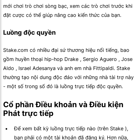
mới chơi trò chơi sòng bạc, xem các trò chơi trước khi
đặt cược có thể giúp nâng cao kiến thức của bạn.
Luồng độc quyền
Stake.com có nhiều đại sứ thương hiệu nổi tiếng, bao
gồm huyền thoại hip-hop Drake , Sergio Aguero , Jose
Aldo , Israel Adesanya và anh em nhà Fittipaldi. Stake
thường tạo nội dung độc đáo với những nhà tài trợ này
- một số trong số đó là luồng trực tiếp độc quyền.
Cổ phần Điều khoản và Điều kiện
Phát trực tiếp
Để xem bất kỳ luồng trực tiếp nào (trên Stake ),
bạn phải có một tài khoản đã đăng ký. Hơn nữa,