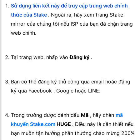
Sử dụng liên kết này để truy cập trang web chính
thức của Stake
. Ngoài ra, hãy xem trang Stake
mirror của chúng tôi nếu ISP của bạn đã chặn trang
web chính.
Tại trang web, nhấp vào
Đăng ký
.
Bạn có thể đăng ký thủ công qua email hoặc đăng
ký qua Facebook , Google hoặc LINE.
Trong trường được đánh dấu
Mã
, hãy chèn
mã
khuyến Stake.com
HUGE
. Điều này là cần thiết nếu
bạn muốn tận hưởng phần thưởng chào mừng 200%