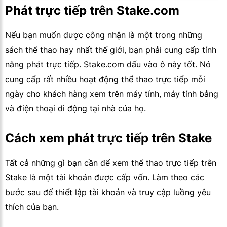
Phát trực tiếp trên Stake.com
Nếu bạn muốn được công nhận là một trong những
sách thể thao hay nhất thế giới, bạn phải cung cấp tính
năng phát trực tiếp. Stake.com dấu vào ô này tốt. Nó
cung cấp rất nhiều hoạt động thể thao trực tiếp mỗi
ngày cho khách hàng xem trên máy tính, máy tính bảng
và điện thoại di động tại nhà của họ.
Cách xem phát trực tiếp trên Stake
Tất cả những gì bạn cần để xem thể thao trực tiếp trên
Stake là một tài khoản được cấp vốn. Làm theo các
bước sau để thiết lập tài khoản và truy cập luồng yêu
thích của bạn.