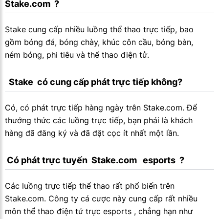
Stake.com  ?
Stake cung cấp nhiều luồng thể thao trực tiếp, bao
gồm bóng đá, bóng chày, khúc côn cầu, bóng bàn,
ném bóng, phi tiêu và thể thao điện tử.
  Stake  có cung cấp phát trực tiếp không?
Có, có phát trực tiếp hàng ngày trên Stake.com. Để
thưởng thức các luồng trực tiếp, bạn phải là khách
hàng đã đăng ký và đã đặt cọc ít nhất một lần.
 Có phát trực tuyến  Stake.com   esports  ?
Các luồng trực tiếp thể thao rất phổ biến trên
Stake.com. Công ty cá cược này cung cấp rất nhiều
môn thể thao điện tử trực esports , chẳng hạn như