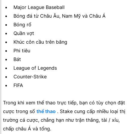
Major League Baseball
Bóng đá từ Châu Âu, Nam Mỹ và Châu Á
Bóng rổ
Quần vợt
Khúc côn cầu trên băng
Phi tiêu
Bát
League of Legends
Counter-Strike
FIFA
Trong khi xem thể thao trực tiếp, bạn có tùy chọn đặt
cược trong sổ
thể thao
. Stake cung cấp nhiều loại thị
trường cá cược, chẳng hạn như trận thắng, tài / xỉu,
chấp châu Á và tổng.