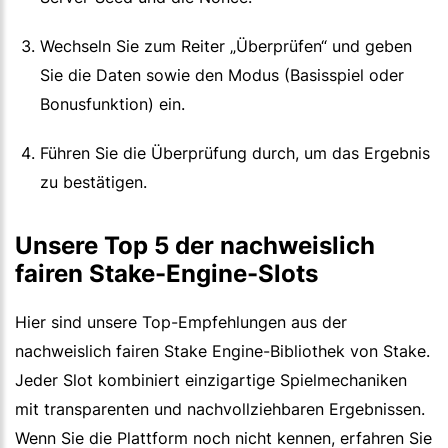
Wechseln Sie zum Reiter „Überprüfen“ und geben
Sie die Daten sowie den Modus (Basisspiel oder
Bonusfunktion) ein.
Führen Sie die Überprüfung durch, um das Ergebnis
zu bestätigen.
Unsere Top 5 der nachweislich
fairen Stake-Engine-Slots
Hier sind unsere Top-Empfehlungen aus der
nachweislich fairen Stake Engine-Bibliothek von Stake.
Jeder Slot kombiniert einzigartige Spielmechaniken
mit transparenten und nachvollziehbaren Ergebnissen.
Wenn Sie die Plattform noch nicht kennen, erfahren Sie