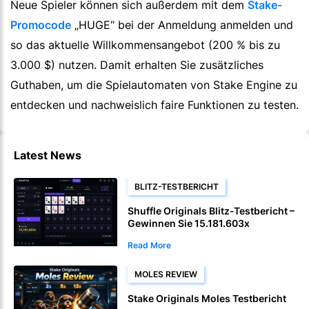
Neue Spieler können sich außerdem mit dem
Stake-
Promocode
„HUGE“ bei der Anmeldung anmelden und
so das aktuelle Willkommensangebot (200 % bis zu
3.000 $) nutzen. Damit erhalten Sie zusätzliches
Guthaben, um die Spielautomaten von Stake Engine zu
entdecken und nachweislich faire Funktionen zu testen.
Latest News
BLITZ-TESTBERICHT
Shuffle Originals Blitz-Testbericht –
Gewinnen Sie 15.181.603x
Read More
MOLES REVIEW
Stake Originals Moles Testbericht