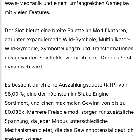
Ways-Mechanik und einem umfangreichen Gameplay
mit vielen Features.
Der Slot bietet eine breite Palette an Modifikatoren,
darunter expandierende Wild-Symbole, Multiplikator-
Wild-Symbole, Symbolteilungen und Transformationen
des gesamten Spielfelds, wodurch jeder Dreh äußerst
dynamisch wird.
Es besticht durch eine Auszahlungsquote (RTP) von
98,00 %, eine der höchsten im Stake Engine-
Sortiment, und einen maximalen Gewinn von bis zu
80.085x. Mehrere Freispielmodi sorgen für zusätzliche
Spannung, da jeder Modus unterschiedliche
Mechanismen bietet, die das Gewinnpotenzial deutlich
steigern können.