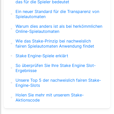
das für die Spieler bedeutet
Ein neuer Standard für die Transparenz von
Spielautomaten
Warum dies anders ist als bei herkömmlichen
Online-Spielautomaten
Wie das Stake-Prinzip bei nachweislich
fairen Spielautomaten Anwendung findet
Stake Engine-Spiele erklärt
So überprüfen Sie Ihre Stake Engine Slot-
Ergebnisse
Unsere Top 5 der nachweislich fairen Stake-
Engine-Slots
Holen Sie mehr mit unserem Stake-
Aktionscode