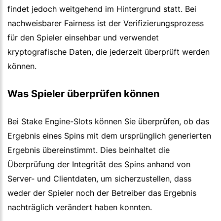
findet jedoch weitgehend im Hintergrund statt. Bei
nachweisbarer Fairness ist der Verifizierungsprozess
für den Spieler einsehbar und verwendet
kryptografische Daten, die jederzeit überprüft werden
können.
Was Spieler überprüfen können
Bei Stake Engine-Slots können Sie überprüfen, ob das
Ergebnis eines Spins mit dem ursprünglich generierten
Ergebnis übereinstimmt. Dies beinhaltet die
Überprüfung der Integrität des Spins anhand von
Server- und Clientdaten, um sicherzustellen, dass
weder der Spieler noch der Betreiber das Ergebnis
nachträglich verändert haben konnten.