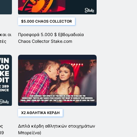
$5.000 CHAOS COLLECTOR
και οι
Προσφορά 5.000 $ Εβδομαδιαία
τές
Chaos Collector Stake.com
X2 ΑΘΛΗΤΙΚΆ ΚΈΡΔΗ
ος
Διπλά κέρδη αθλητικών στοιχημάτων
89
Μπορεί(να)