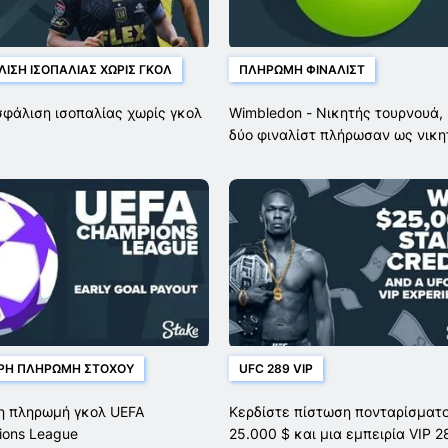
ΙΣΗ ΙΣΟΠΑΛΊΑΣ ΧΩΡΊΣ ΓΚΟΛ
ΠΛΗΡΩΜΉ ΦΙΝΑΛΊΣΤ
φάλιση ισοπαλίας χωρίς γκολ
Wimbledon - Νικητής τουρνουά, 
δύο φιναλίστ πλήρωσαν ως νικη
ΡΗ ΠΛΗΡΩΜΉ ΣΤΌΧΟΥ
UFC 289 VIP
 πληρωμή γκολ UEFA
Κερδίστε πίστωση πονταρίσματ
ons League
25.000 $ και μια εμπειρία VIP 2