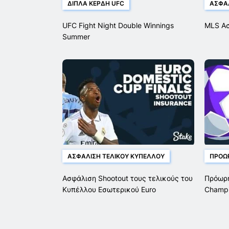
ΔΙΠΛΆ ΚΈΡΔΗ UFC
ΑΣΦΆΛ
UFC Fight Night Double Winnings
MLS Ασ
Summer
ΑΣΦΆΛΙΣΗ ΤΕΛΙΚΟΎ ΚΥΠΈΛΛΟΥ
ΠΡΌΩ
Ασφάλιση Shootout τους τελικούς του
Πρόωρη
Κυπέλλου Εσωτερικού Euro
Champi