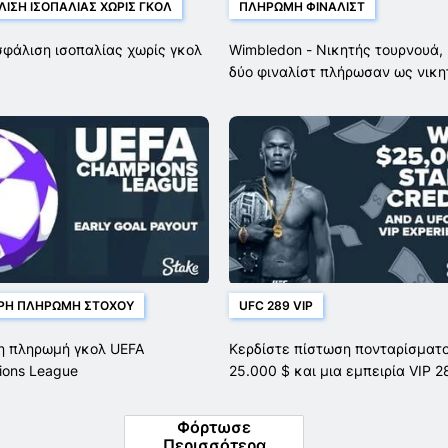
ΙΣΗ ΙΣΟΠΑΛΊΑΣ ΧΩΡΊΣ ΓΚΟΛ
ΠΛΗΡΩΜΉ ΦΙΝΑΛΊΣΤ
φάλιση ισοπαλίας χωρίς γκολ
Wimbledon - Νικητής τουρνουά, 
δύο φιναλίστ πλήρωσαν ως νικη
ΡΗ ΠΛΗΡΩΜΉ ΣΤΌΧΟΥ
UFC 289 VIP
 πληρωμή γκολ UEFA
Κερδίστε πίστωση πονταρίσματ
ons League
25.000 $ και μια εμπειρία VIP 2
UFC
Φόρτωσε
Περισσότερα