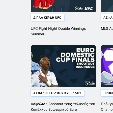
ΔΙΠΛΆ ΚΈΡΔΗ UFC
ΑΣΦΆΛ
UFC Fight Night Double Winnings
MLS Ασ
Summer
ΑΣΦΆΛΙΣΗ ΤΕΛΙΚΟΎ ΚΥΠΈΛΛΟΥ
ΠΡΌΩ
Ασφάλιση Shootout τους τελικούς του
Πρόωρη
Κυπέλλου Εσωτερικού Euro
Champi