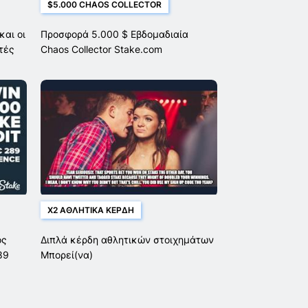
$5.000 CHAOS COLLECTOR
και οι
Προσφορά 5.000 $ Εβδομαδιαία
τές
Chaos Collector Stake.com
X2 ΑΘΛΗΤΙΚΆ ΚΈΡΔΗ
ος
Διπλά κέρδη αθλητικών στοιχημάτων
89
Μπορεί(να)