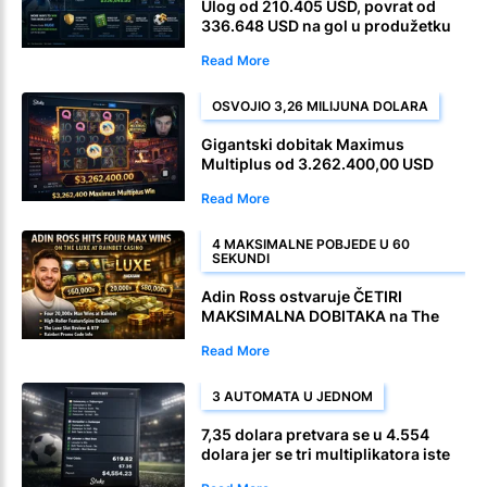
Ulog od 210.405 USD, povrat od
336.648 USD na gol u produžetku
Read More
OSVOJIO 3,26 MILIJUNA DOLARA
Gigantski dobitak Maximus
Multiplus od 3.262.400,00 USD
Read More
4 MAKSIMALNE POBJEDE U 60
SEKUNDI
Adin Ross ostvaruje ČETIRI
MAKSIMALNA DOBITAKA na The
Luxe u Rainbet kasinu
Read More
3 AUTOMATA U JEDNOM
7,35 dolara pretvara se u 4.554
dolara jer se tri multiplikatora iste
igre slijeću u jednu monster okladu