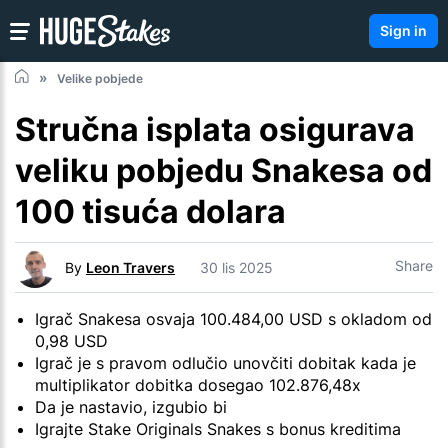
Sign in
Velike pobjede
Stručna isplata osigurava
veliku pobjedu Snakesa od
100 tisuća dolara
Share
By
Leon Travers
30 lis 2025
Igrač Snakesa osvaja 100.484,00 USD s okladom od
0,98 USD
Igrač je s pravom odlučio unovčiti dobitak kada je
multiplikator dobitka dosegao 102.876,48x
Da je nastavio, izgubio bi
Igrajte Stake Originals Snakes s bonus kreditima