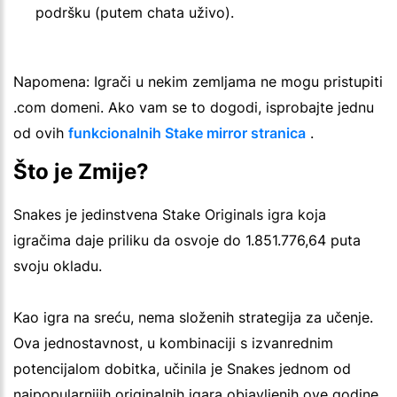
podršku (putem chata uživo).
Napomena: Igrači u nekim zemljama ne mogu pristupiti
.com domeni. Ako vam se to dogodi, isprobajte jednu
od ovih
funkcionalnih Stake mirror stranica
.
Što je Zmije?
Snakes je jedinstvena Stake Originals igra koja
igračima daje priliku da osvoje do 1.851.776,64 puta
svoju okladu.
Kao igra na sreću, nema složenih strategija za učenje.
Ova jednostavnost, u kombinaciji s izvanrednim
potencijalom dobitka, učinila je Snakes jednom od
najpopularnijih originalnih igara objavljenih ove godine.