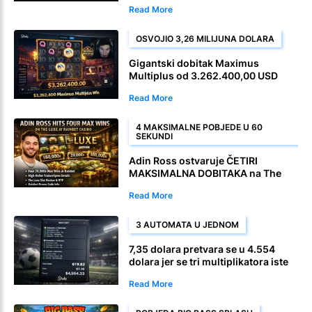
Read More
OSVOJIO 3,26 MILIJUNA DOLARA
Gigantski dobitak Maximus
Multiplus od 3.262.400,00 USD
Read More
4 MAKSIMALNE POBJEDE U 60
SEKUNDI
Adin Ross ostvaruje ČETIRI
MAKSIMALNA DOBITAKA na The
Luxe u Rainbet kasinu
Read More
3 AUTOMATA U JEDNOM
7,35 dolara pretvara se u 4.554
dolara jer se tri multiplikatora iste
igre slijeću u jednu monster okladu
Read More