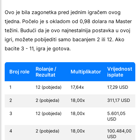
Ovo je bila zagonetka pred jednim igračem ovog
tjedna. Počelo je s okladom od 0,98 dolara na Master
težini. Budući da je ovo najnestalnija postavka u ovoj
igri, možete pobijediti samo bacanjem 2 ili 12. Ako
bacite 3 - 11, igra je gotova.
Rolanje /
Vrijednost
Broj role
Multiplikator
Rezultat
isplate
1
12 (pobjeda)
17,64x
17,29 USD
2
2 (pobjeda)
18,00x
311,17 USD
3
12 (pobjeda)
18,00x
5.601,05
USD
4
2 (pobjeda)
18,00x
100.484,00
USD