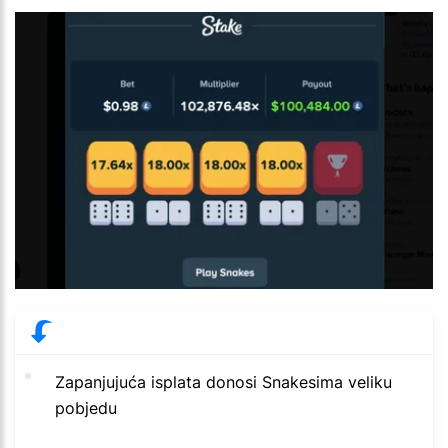
Zapanjujuća isplata donosi Snakesima veliku
pobjedu