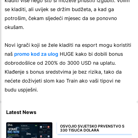
kladiti više nego što si možete priuštiti izgubiti. Volim
se kladiti, ali uvijek se držim budžeta, a kad ga
potrošim, čekam sljedeći mjesec da se ponovno
okušam.
Novi igrači koji se žele kladiti na esport mogu koristiti
naš
promo kod za ulog
HUGE kako bi dobili bonus
dobrodošlice od 200% do 3000 USD na uplatu.
Klađenje s bonus sredstvima je bez rizika, tako da
nećete doživjeti slom kao Train ako vaši tipovi ne
budu uspješni.
Latest News
OSVOJIO SVJETSKO PRVENSTVO S
330 TISUĆA DOLARA