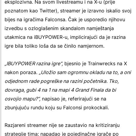
eksplozivna. Na svom livestreamu i na X-u (prije
poznatom kao Twitter), streamer je izravno iskalio svoj
bijes na igračima Falconsa. Čak je usporedio njihovu
izvedbu s ozloglašenim skandalom namještanja
utakmica na iBUYPOWER-u, implicirajući da je razina
igre bila toliko loša da se činilo namjernom.
„IBUYPOWER razina igre“,
bjesnio je Trainwrecks na X
nakon poraza.
„Uložio sam ogromnu okladu na to, a oni
odjednom rade pogreške na razini početnika. Tko,
dovraga, gubi 4 na 1 na mapi 4 Grand Finala da bi
osvojio mapu?“,
napisao je, referirajući se na
zbunjujuću rundu koju su Falconsi prokockali.
Razjareni streamer nije se zaustavio na kritiziranju
strategije tima; napadao je pojedinačne igrače po