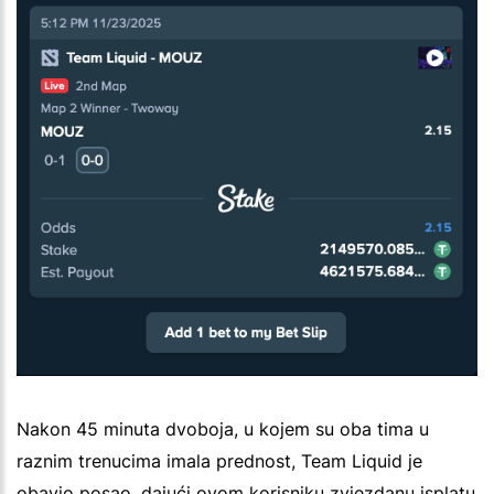
Nakon 45 minuta dvoboja, u kojem su oba tima u
raznim trenucima imala prednost, Team Liquid je
obavio posao, dajući ovom korisniku zvjezdanu isplatu