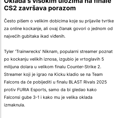
Oklada s visokim ulozima na finale
CS2 završava porazom
Često pišem o velikim dobicima koje su prijavile tvrtke
za online kockanje, ali ovaj članak govori o jednom od
najvećih gubitaka ikad viđenih.
Tyler 'Trainwrecks' Niknam, popularni streamer poznat
po kockanju velikih iznosa, izgubio je vrtoglavih 5
milijuna dolara u velikom finalu Counter-Strike 2.
Streamer koji je igrao na Kicku kladio se na Team
Falcons da će pobijediti u finalu BLAST Rivals 2025
protiv FURIA Esports, samo da bi gledao kako
Falconsi gube 3-1 i kako mu je velika oklada
izmaknula.