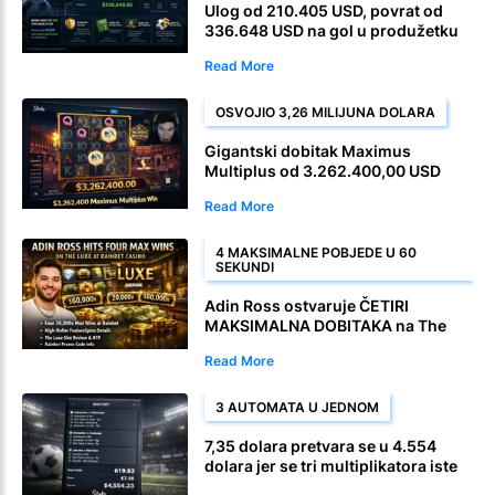
Ulog od 210.405 USD, povrat od
336.648 USD na gol u produžetku
Read More
OSVOJIO 3,26 MILIJUNA DOLARA
Gigantski dobitak Maximus
Multiplus od 3.262.400,00 USD
Read More
4 MAKSIMALNE POBJEDE U 60
SEKUNDI
Adin Ross ostvaruje ČETIRI
MAKSIMALNA DOBITAKA na The
Luxe u Rainbet kasinu
Read More
3 AUTOMATA U JEDNOM
7,35 dolara pretvara se u 4.554
dolara jer se tri multiplikatora iste
igre slijeću u jednu monster okladu