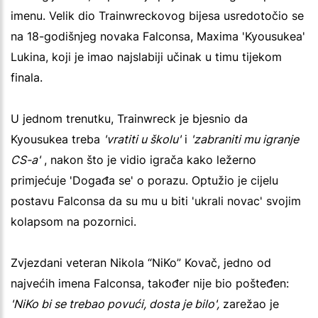
imenu. Velik dio Trainwreckovog bijesa usredotočio se
na 18-godišnjeg novaka Falconsa, Maxima 'Kyousukea'
Lukina, koji je imao najslabiji učinak u timu tijekom
finala.
U jednom trenutku, Trainwreck je bjesnio da
Kyousukea treba
'vratiti u školu'
i
'zabraniti mu igranje
CS-a'
, nakon što je vidio igrača kako ležerno
primjećuje 'Događa se' o porazu. Optužio je cijelu
postavu Falconsa da su mu u biti 'ukrali novac' svojim
kolapsom na pozornici.
Zvjezdani veteran Nikola “NiKo” Kovač, jedno od
najvećih imena Falconsa, također nije bio pošteđen:
'NiKo bi se trebao povući, dosta je bilo',
zarežao je