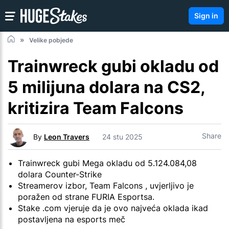
Sign in
Velike pobjede
Trainwreck gubi okladu od
5 milijuna dolara na CS2,
kritizira Team Falcons
Share
By
Leon Travers
24 stu 2025
Trainwreck gubi Mega okladu od 5.124.084,08
dolara Counter-Strike
Streamerov izbor, Team Falcons , uvjerljivo je
poražen od strane FURIA Esportsa.
Stake .com vjeruje da je ovo najveća oklada ikad
postavljena na esports meč