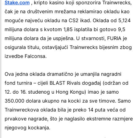
Stake.com
, kripto kasino koji sponzorira Trainwrecks,
čak je na društvenim mrežama reklamirao okladu kao
moguće najveću okladu na CS2 ikad. Oklada od 5,124
milijuna dolara s kvotom 1,85 isplatila bi gotovo 9,5
milijuna dolara da je uspješna. U stvarnosti, FURIA je
osigurala titulu, ostavljajući Trainwrecks bijesnim zbog
izvedbe Falconsa.
Ova jedna oklada dramatično je umanjila nagradni
fond turnira – cijeli BLAST Rivals događaj (održan od
12. do 16. studenog u Hong Kongu) imao je samo
350.000 dolara ukupno na kocki za sve timove. Samo
Trainwreckova oklada bila je preko 14 puta veća od
prvakove nagrade, što je naglasilo ekstremne razmjere
njegovog kockanja.