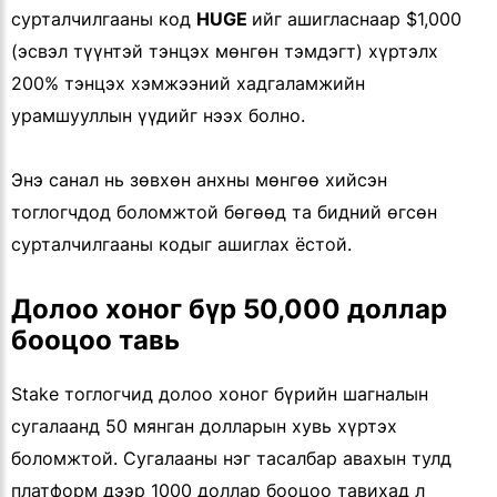
сурталчилгааны код
HUGE
ийг ашигласнаар $1,000
(эсвэл түүнтэй тэнцэх мөнгөн тэмдэгт) хүртэлх
200% тэнцэх хэмжээний хадгаламжийн
урамшууллын үүдийг нээх болно.
Энэ санал нь зөвхөн анхны мөнгөө хийсэн
тоглогчдод боломжтой бөгөөд та бидний өгсөн
сурталчилгааны кодыг ашиглах ёстой.
Долоо хоног бүр 50,000 доллар
бооцоо тавь
Stake тоглогчид долоо хоног бүрийн шагналын
сугалаанд 50 мянган долларын хувь хүртэх
боломжтой. Сугалааны нэг тасалбар авахын тулд
платформ дээр 1000 доллар бооцоо тавихад л