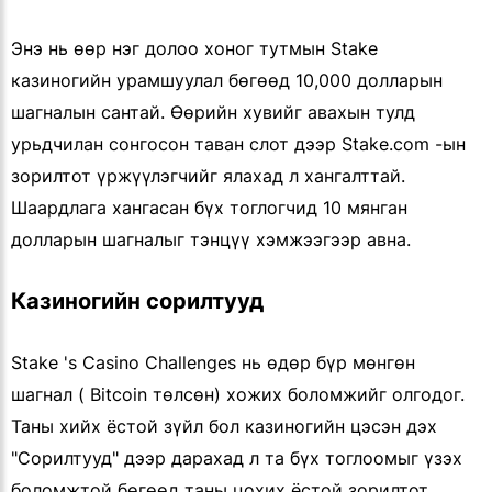
Энэ нь өөр нэг долоо хоног тутмын Stake
казиногийн урамшуулал бөгөөд 10,000 долларын
шагналын сантай. Өөрийн хувийг авахын тулд
урьдчилан сонгосон таван слот дээр Stake.com -ын
зорилтот үржүүлэгчийг ялахад л хангалттай.
Шаардлага хангасан бүх тоглогчид 10 мянган
долларын шагналыг тэнцүү хэмжээгээр авна.
Казиногийн сорилтууд
Stake 's Casino Challenges нь өдөр бүр мөнгөн
шагнал ( Bitcoin төлсөн) хожих боломжийг олгодог.
Таны хийх ёстой зүйл бол казиногийн цэсэн дэх
"Сорилтууд" дээр дарахад л та бүх тоглоомыг үзэх
боломжтой бөгөөд таны цохих ёстой зорилтот