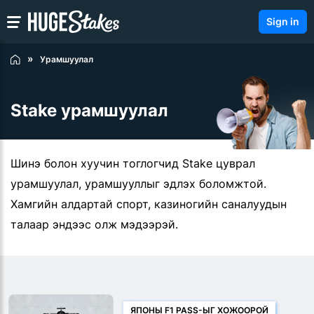
Sign in
Урамшуулал
Stake урамшуулал
Шинэ болон хуучин тоглогчид Stake цуврал
урамшуулал, урамшууллыг эдлэх боломжтой.
Хамгийн алдартай спорт, казиногийн саналуудын
талаар эндээс олж мэдээрэй.
ЯПОНЫ F1 PASS-ЫГ ХОЖООРОЙ