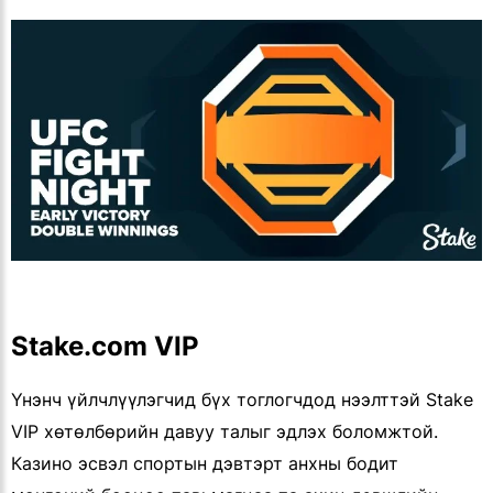
Stake.com VIP
Үнэнч үйлчлүүлэгчид бүх тоглогчдод нээлттэй Stake
VIP хөтөлбөрийн давуу талыг эдлэх боломжтой.
Казино эсвэл спортын дэвтэрт анхны бодит