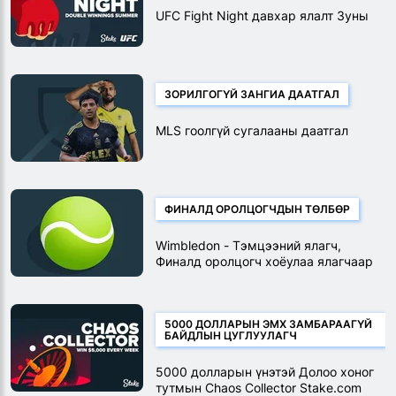
UFC Fight Night давхар ялалт Зуны
ЗОРИЛГОГҮЙ ЗАНГИА ДААТГАЛ
MLS гоолгүй сугалааны даатгал
ФИНАЛД ОРОЛЦОГЧДЫН ТӨЛБӨР
Wimbledon - Тэмцээний ялагч,
Финалд оролцогч хоёулаа ялагчаар
төлсөн
5000 ДОЛЛАРЫН ЭМХ ЗАМБАРААГҮЙ
БАЙДЛЫН ЦУГЛУУЛАГЧ
5000 долларын үнэтэй Долоо хоног
тутмын Chaos Collector Stake.com