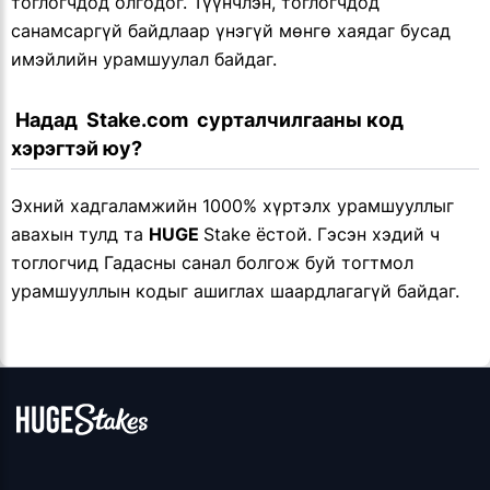
тоглогчдод олгодог. Түүнчлэн, тоглогчдод
санамсаргүй байдлаар үнэгүй мөнгө хаядаг бусад
имэйлийн урамшуулал байдаг.
 Надад  Stake.com  сурталчилгааны код 
хэрэгтэй юу?
Эхний хадгаламжийн 1000% хүртэлх урамшууллыг
авахын тулд та
HUGE
Stake ёстой. Гэсэн хэдий ч
тоглогчид Гадасны санал болгож буй тогтмол
урамшууллын кодыг ашиглах шаардлагагүй байдаг.