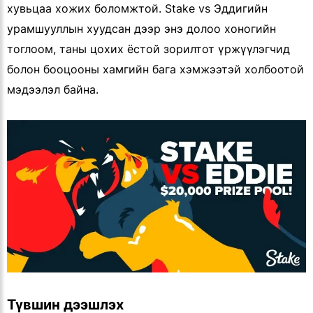
хувьцаа хожих боломжтой. Stake vs Эддигийн
урамшууллын хуудсан дээр энэ долоо хоногийн
тоглоом, таны цохих ёстой зорилтот үржүүлэгчид
болон бооцооны хамгийн бага хэмжээтэй холбоотой
мэдээлэл байна.
Түвшин дээшлэх