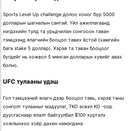
Sports Level Up challenge долоо хоног бүр 5000
долларын шагналын сантай. Үйл ажиллагаанд
нэгдэхийн тулд та урьдчилан сонгосон таван
тэмцээнд ялагчийн бооцоо тавих ёстой (хамгийн
бага stake 5 доллар). Хэрэв та таван бооцоог
бүгдийг нь хожвол 5 мянган долларын хувийг авах
болно.
UFC тулааны үдэш
Гол тэмцээний ялагч дээр бооцоо тавь, хэрэв таны
сонголт тулааныг мэдүүлэг, TKO эсвэл KO -оор
дуусгаснаар ялалт байгуулбал $100 хүртэлх
хожлынхоо хоёр дахин нэмэгдэнэ.