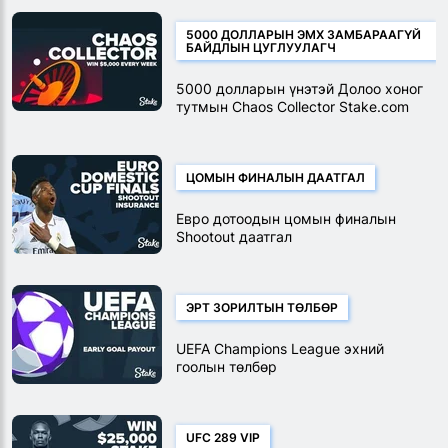
5000 ДОЛЛАРЫН ЭМХ ЗАМБАРААГҮЙ
БАЙДЛЫН ЦУГЛУУЛАГЧ
5000 долларын үнэтэй Долоо хоног
тутмын Chaos Collector Stake.com
урамшуулал
ЦОМЫН ФИНАЛЫН ДААТГАЛ
Евро дотоодын цомын финалын
Shootout даатгал
ЭРТ ЗОРИЛТЫН ТӨЛБӨР
UEFA Champions League эхний
гоолын төлбөр
UFC 289 VIP