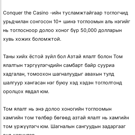
Conquer the Casino -ийн тусламжтайгаар тоглогчид
урьдчилан сонгосон 10+ шинэ тоглоомын аль нэгийг
нь тоглосноор долоо хоног бүр 50,000 долларын
хувь хожих боломжтой.
Таны хийх ёстой зүйл бол Азтай ялалт болон Том
ялалтын тэргүүлэгчдийн самбарт байр сууриа
хадгалан, томоохон шагналуудыг авахын тулд
шалгуур хангасан нэг буюу хэд хэдэн тоглолтонд
оролцох явдал юм.
Том ялалт нь энэ долоо хоногийн тоглоомын
хамгийн том төлбөр бөгөөд азтай ялалт нь хамгийн
том үржүүлэгч юм. Шагналын сангуудын задаргааг