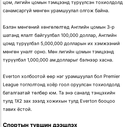
цом, лигийн цомын тэмцээнд түрүүлсэн тохиолдолд
санамсаргүй мөнгөн урамшуулал олгож байна.
Бэлэн мөнгөний хөнгөлөлтөд Английн цомын 3-р
шатанд ялалт байгуулбал 100,000 доллар, Английн
цомд түрүүлбэл 5,000,000 долларын их хэмжээний
мөнгөн уналт орно. Мөн лигийн цомын тэмцээнд
түрүүлбэл 1,000,000 ам.долларыг бэлнээр хасна.
Everton холбоотой өөр нэг урамшуулал бол Premier
League тоглолтонд хоёр гоол оруулсан тохиолдолд
баталгаатай төлбөр юм. Та энэ саналд тэнцэхийн
тулд 1X2 зах зээлд хожихын тулд Everton бооцоо
тавих ёстой.
Спортын түвшин дээшлэх