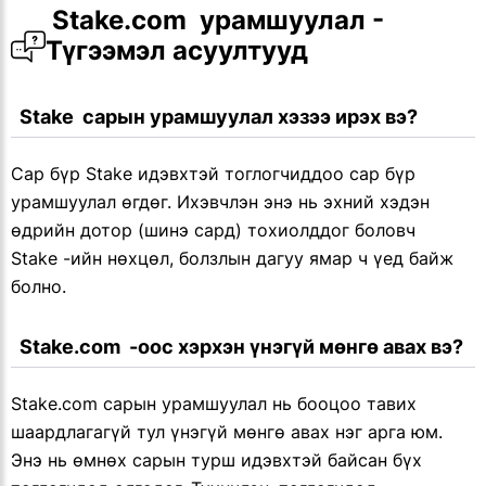
 Stake.com  урамшуулал - 
Түгээмэл асуултууд
  Stake  сарын урамшуулал хэзээ ирэх вэ?
Сар бүр Stake идэвхтэй тоглогчиддоо сар бүр
урамшуулал өгдөг. Ихэвчлэн энэ нь эхний хэдэн
өдрийн дотор (шинэ сард) тохиолддог боловч
Stake -ийн нөхцөл, болзлын дагуу ямар ч үед байж
болно.
  Stake.com  -оос хэрхэн үнэгүй мөнгө авах вэ?
Stake.com сарын урамшуулал нь бооцоо тавих
шаардлагагүй тул үнэгүй мөнгө авах нэг арга юм.
Энэ нь өмнөх сарын турш идэвхтэй байсан бүх