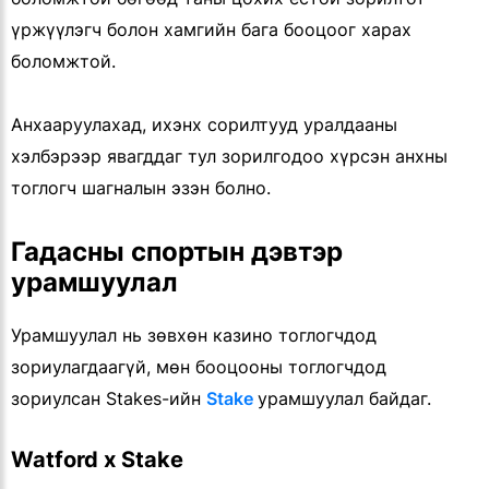
үржүүлэгч болон хамгийн бага бооцоог харах
боломжтой.
Анхааруулахад, ихэнх сорилтууд уралдааны
хэлбэрээр явагддаг тул зорилгодоо хүрсэн анхны
тоглогч шагналын эзэн болно.
Гадасны спортын дэвтэр
урамшуулал
Урамшуулал нь зөвхөн казино тоглогчдод
зориулагдаагүй, мөн бооцооны тоглогчдод
зориулсан Stakes-ийн
Stake
урамшуулал байдаг.
Watford х Stake