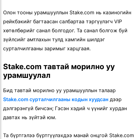
Олон тооны урамшууллын Stake.com нь казиногийн
рейкбэкийг багтаасан салбартаа тэргүүлэгч VIP
хөтөлбөрийг санал болгодог. Та санал болгож буй
зүйлсийг амтлахын тулд хамгийн шилдэг
сурталчилгааны заримыг харцгаая.
Stake.com тавтай морилно уу
урамшуулал
Бид тавтай морилно уу урамшууллын талаар
Stake.com сурталчилгааны кодын хуудсан
дээр
дэлгэрэнгүй бичсэн; Гэсэн хэдий ч үүнийг хурдан
давтах нь зүйтэй юм.
Та бүртгэлээ бүртгүүлэхдээ манай онцгой Stake.com