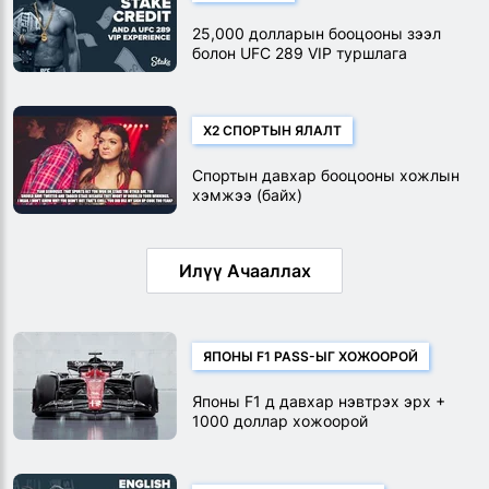
25,000 долларын бооцооны зээл
болон UFC 289 VIP туршлага
хожоорой
X2 СПОРТЫН ЯЛАЛТ
Спортын давхар бооцооны хожлын
хэмжээ (байх)
Илүү Ачааллах
ЯПОНЫ F1 PASS-ЫГ ХОЖООРОЙ
Японы F1 д давхар нэвтрэх эрх +
1000 доллар хожоорой