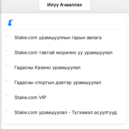
Илүү Ачааллах
Stake.com урамшууллын гарын авлага
Stake.com тавтай морилно уу урамшуулал
Гадасны Казино урамшуулал
Гадасны спортын дэвтэр урамшуулал
Stake.com VIP
Stake.com урамшуулал - Түгээмэл асуултууд