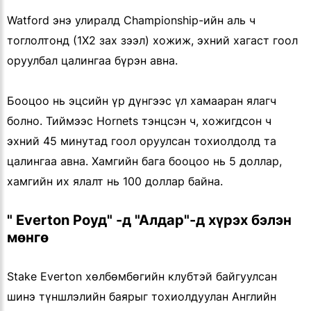
Watford энэ улиралд Championship-ийн аль ч
тоглолтонд (1X2 зах зээл) хожиж, эхний хагаст гоол
оруулбал цалингаа бүрэн авна.
Бооцоо нь эцсийн үр дүнгээс үл хамааран ялагч
болно. Тиймээс Hornets тэнцсэн ч, хожигдсон ч
эхний 45 минутад гоол оруулсан тохиолдолд та
цалингаа авна. Хамгийн бага бооцоо нь 5 доллар,
хамгийн их ялалт нь 100 доллар байна.
" Everton Роуд" -д "Алдар"-д хүрэх бэлэн
мөнгө
Stake Everton хөлбөмбөгийн клубтэй байгуулсан
шинэ түншлэлийн баярыг тохиолдуулан Английн