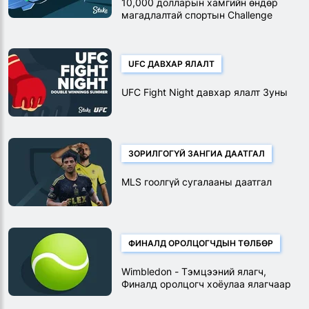
10,000 долларын хамгийн өндөр
магадлалтай спортын Challenge
UFC ДАВХАР ЯЛАЛТ
UFC Fight Night давхар ялалт Зуны
ЗОРИЛГОГҮЙ ЗАНГИА ДААТГАЛ
MLS гоолгүй сугалааны даатгал
ФИНАЛД ОРОЛЦОГЧДЫН ТӨЛБӨР
Wimbledon - Тэмцээний ялагч,
Финалд оролцогч хоёулаа ялагчаар
төлсөн