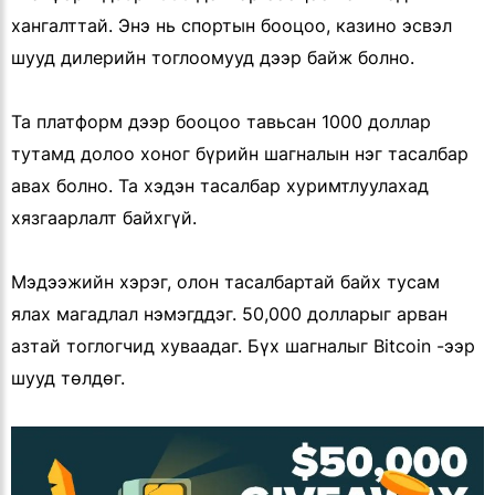
хангалттай. Энэ нь спортын бооцоо, казино эсвэл
шууд дилерийн тоглоомууд дээр байж болно.
Та платформ дээр бооцоо тавьсан 1000 доллар
тутамд долоо хоног бүрийн шагналын нэг тасалбар
авах болно. Та хэдэн тасалбар хуримтлуулахад
хязгаарлалт байхгүй.
Мэдээжийн хэрэг, олон тасалбартай байх тусам
ялах магадлал нэмэгддэг. 50,000 долларыг арван
азтай тоглогчид хуваадаг. Бүх шагналыг Bitcoin -ээр
шууд төлдөг.