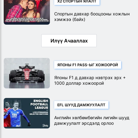
X2 СПОРТЫН ЯЛАЛТ
Спортын давхар бооцооны хожлын
хэмжээ (байх)
Илүү Ачааллах
ЯПОНЫ F1 PASS-ЫГ ХОЖООРОЙ
Японы F1 д давхар нэвтрэх эрх +
1000 доллар хожоорой
EFL ШУУД ДАМЖУУЛАЛТ
Английн хөлбөмбөгийн лигийн шууд
дамжуулалт эрсдэлд орлоо