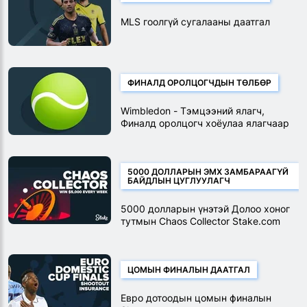
MLS гоолгүй сугалааны даатгал
ФИНАЛД ОРОЛЦОГЧДЫН ТӨЛБӨР
Wimbledon - Тэмцээний ялагч,
Финалд оролцогч хоёулаа ялагчаар
төлсөн
5000 ДОЛЛАРЫН ЭМХ ЗАМБАРААГҮЙ
БАЙДЛЫН ЦУГЛУУЛАГЧ
5000 долларын үнэтэй Долоо хоног
тутмын Chaos Collector Stake.com
урамшуулал
ЦОМЫН ФИНАЛЫН ДААТГАЛ
Евро дотоодын цомын финалын