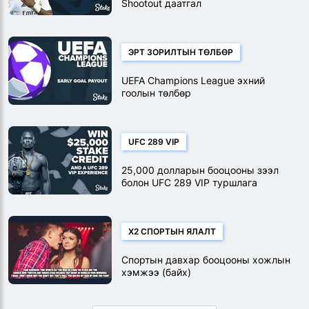
Shootout даатгал
ЭРТ ЗОРИЛТЫН ТӨЛБӨР
UEFA Champions League эхний
гоолын төлбөр
UFC 289 VIP
25,000 долларын бооцооны зээл
болон UFC 289 VIP туршлага
хожоорой
X2 СПОРТЫН ЯЛАЛТ
Спортын давхар бооцооны хожлын
хэмжээ (байх)