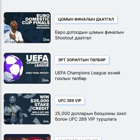
урамшуулал
ЦОМЫН ФИНАЛЫН ДААТГАЛ
Евро дотоодын цомын финалын
Shootout даатгал
ЭРТ ЗОРИЛТЫН ТӨЛБӨР
UEFA Champions League эхний
гоолын төлбөр
UFC 289 VIP
25,000 долларын бооцооны зээл
болон UFC 289 VIP туршлага
хожоорой