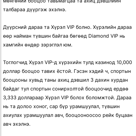
мөнгөний бооцоо тавьмагцаа та ахиц дэвшлийн
талбараа дүүргэж эхэлнэ.
Дүүрсний дараа та Хүрэл VIP болно. Хүрэлийн дараа
өөр найман түвшин байгаа бөгөөд Diamond VIP нь
хамгийн өндөр зэрэглэл юм.
Тоглогчид Хүрэл VIP-д хүрэхийн тулд казинод 10,000
доллар бооцоо тавих ёстой. Гэсэн хэдий ч, спортын
бооцооны хувьд таны ахиц дэвшил 3 дахин хурдан
байдаг тул спортын сонирхолтой бооцоочид ердөө
3,333 доллараар Хүрэл VIP болох боломжтой. Дараа
нь та долоо хоног, сар бүр урамшуулал, түвшин
ахиулах урамшуулал авч, бооцооноосоо рейк буцаан
авч эхэлнэ.