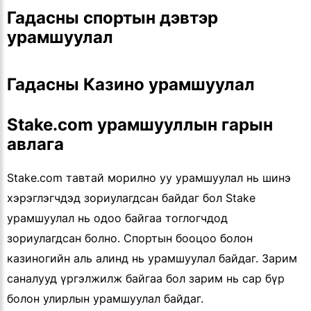
Гадасны спортын дэвтэр
урамшуулал
Гадасны Казино урамшуулал
Stake.com урамшууллын гарын
авлага
Stake.com тавтай морилно уу урамшуулал нь шинэ
хэрэглэгчдэд зориулагдсан байдаг бол Stake
урамшуулал нь одоо байгаа тоглогчдод
зориулагдсан болно. Спортын бооцоо болон
казиногийн аль алинд нь урамшуулал байдаг. Зарим
саналууд үргэлжилж байгаа бол зарим нь сар бүр
болон улирлын урамшуулал байдаг.