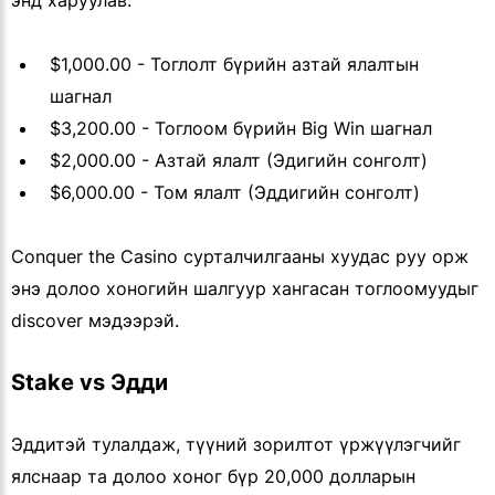
энд харуулав.
$1,000.00 - Тоглолт бүрийн азтай ялалтын
шагнал
$3,200.00 - Тоглоом бүрийн Big Win шагнал
$2,000.00 - Азтай ялалт (Эдигийн сонголт)
$6,000.00 - Том ялалт (Эддигийн сонголт)
Conquer the Casino сурталчилгааны хуудас руу орж
энэ долоо хоногийн шалгуур хангасан тоглоомуудыг
discover мэдээрэй.
Stake vs Эдди
Эддитэй тулалдаж, түүний зорилтот үржүүлэгчийг
ялснаар та долоо хоног бүр 20,000 долларын