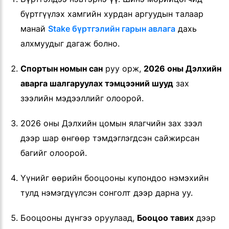
бүртгүүлэх хамгийн хурдан аргуудын талаар
манай
Stake бүртгэлийн гарын авлага
дахь
алхмуудыг дагаж болно.
Спортын номын сан
руу орж,
2026 оны Дэлхийн
аварга шалгаруулах тэмцээний шууд
зах
зээлийн мэдээллийг олоорой.
2026 оны Дэлхийн цомын ялагчийн зах зээл
дээр шар өнгөөр тэмдэглэгдсэн сайжирсан
багийг олоорой.
Үүнийг өөрийн бооцооны купондоо нэмэхийн
тулд нэмэгдүүлсэн сонголт дээр дарна уу.
Бооцооны дүнгээ оруулаад,
Бооцоо тавих
дээр