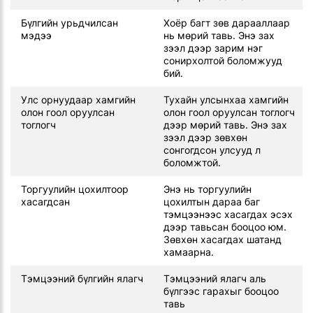
Бүлгийн урьдчилсан
Хоёр багт зөв дарааллаар
мэдээ
нь мөрий тавь. Энэ зах
зээл дээр зарим нэг
сонирхолтой боломжууд
бий.
Улс орнуудаар хамгийн
Тухайн улсынхаа хамгийн
олон гоол оруулсан
олон гоол оруулсан тоглогч
тоглогч
дээр мөрий тавь. Энэ зах
зээл дээр зөвхөн
сонгогдсон улсууд л
боломжтой.
Торгуулийн цохилтоор
Энэ нь торгуулийн
хасагдсан
цохилтын дараа баг
тэмцээнээс хасагдах эсэх
дээр тавьсан бооцоо юм.
Зөвхөн хасагдах шатанд
хамаарна.
Тэмцээний бүлгийн ялагч
Тэмцээний ялагч аль
бүлгээс гарахыг бооцоо
тавь