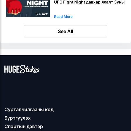
UFC Fight Night давхар ялалт Зуны
Read More
See All
Сурталчилгааны код
Бүртгүүлэх
Спортын дэвтэр