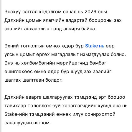
Энэхүү сэтгэл хөдөлгөм санал нь 2026 оны
Дэлхийн цомын ялагчийн алдартай бооцооны зах
зээлийг анхаарлын төвд авчирч байна.
Эхний тоглолтын өмнөх өдөр бүр
Stake нь
өөр
улсын цомыг өргөх магадлалыг нэмэгдүүлэх болно.
Энэ нь хөлбөмбөгийн мөрийцөгчид бөмбөг
өшиглөхөөс өмнө өдөр бүр шууд зах зээлийг
шалгах шалтгаан болдог.
Дэлхийн аварга шалгаруулах тэмцээнд эрт бооцоо
тавихаар төлөвлөж буй хэрэглэгчдийн хувьд энэ нь
Stake-ийн тэмцээний өмнөх илүү сонирхолтой
саналуудын нэг юм.