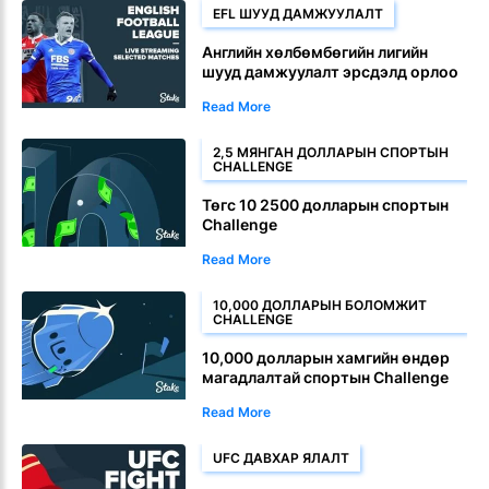
EFL ШУУД ДАМЖУУЛАЛТ
Английн хөлбөмбөгийн лигийн
шууд дамжуулалт эрсдэлд орлоо
Read More
2,5 МЯНГАН ДОЛЛАРЫН СПОРТЫН
CHALLENGE
Төгс 10 2500 долларын спортын
Challenge
Read More
10,000 ДОЛЛАРЫН БОЛОМЖИТ
CHALLENGE
10,000 долларын хамгийн өндөр
магадлалтай спортын Challenge
Read More
UFC ДАВХАР ЯЛАЛТ