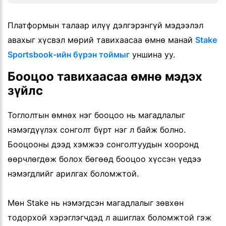
Платформын талаар илүү дэлгэрэнгүй мэдээлэл
авахыг хүсвэл мөрий тавихаасаа өмнө манай
Stake
Sportsbook-ийн бүрэн тоймыг
уншина уу.
Бооцоо тавихаасаа өмнө мэдэх
зүйлс
Тоглолтын өмнөх нэг бооцоо нь магадлалыг
нэмэгдүүлэх сонголт бүрт нэг л байж болно.
Бооцооны дээд хэмжээ сонголтуудын хооронд
өөрчлөгдөж болох бөгөөд бооцоо хүссэн үедээ
нэмэгдлийг арилгах боломжтой.
Мөн Stake нь нэмэгдсэн магадлалыг зөвхөн
тодорхой хэрэглэгчдэд л ашиглах боломжтой гэж