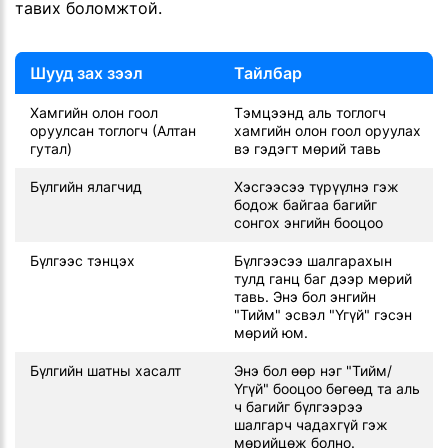
тавих боломжтой.
Шууд зах зээл
Тайлбар
Хамгийн олон гоол
Тэмцээнд аль тоглогч
оруулсан тоглогч (Алтан
хамгийн олон гоол оруулах
гутал)
вэ гэдэгт мөрий тавь
Бүлгийн ялагчид
Хэсгээсээ түрүүлнэ гэж
бодож байгаа багийг
сонгох энгийн бооцоо
Бүлгээс тэнцэх
Бүлгээсээ шалгарахын
тулд ганц баг дээр мөрий
тавь. Энэ бол энгийн
"Тийм" эсвэл "Үгүй" гэсэн
мөрий юм.
Бүлгийн шатны хасалт
Энэ бол өөр нэг "Тийм/
Үгүй" бооцоо бөгөөд та аль
ч багийг бүлгээрээ
шалгарч чадахгүй гэж
мөрийцөж болно.