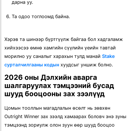
дарна уу.
Та одоо тоглоомд байна.
Хэрэв та шинээр бүртгүүлж байгаа бол хадгаламж
хийхээсээ өмнө хамгийн сүүлийн үеийн тавтай
морилно уу саналыг харахын тулд манай
Stake
сурталчилгааны кодын
хуудсыг уншиж болно.
2026 оны Дэлхийн аварга
шалгаруулах тэмцээний бусад
шууд бооцооны зах зээлүүд
Цомын тооллын магадлалын өсөлт нь зөвхөн
Outright Winner зах зээлд хамаарах боловч энэ зуны
тэмцээнд зориулж олон зуун өөр шууд бооцоо