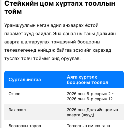
Стейкийн цом хүртэлх тооллын
тойм
Урамшууллын нэгэн адил анхаарах ёстой
параметрүүд байдаг. Энэ санал нь таны Дэлхийн
аварга шалгаруулах тэмцээний бооцооны
төлөвлөгөөнд нийцэж байгаа эсэхийг харахад
туслах товч тоймыг энд оруулав.
Аяга хүртэлх
Сурталчилгаа
бооцооны тоолол
Огноо
2026 оны 6-р сарын 2 -
2026 оны 6-р сарын 12
Зах зээл
2026 оны Дэлхийн цомын
аварга (шууд)
Бооцооны төрөл
Тоглолтын өмнөх ганц