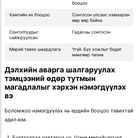
бооцоо
Хамгийн их бооцоо
Сонгосон улсаас хамааран
өөр өөр байна
Сонголтуудыг
Гадасны сонгосон
сайжруулсан
Мөрий тавих шаардлага
Үгүй. Бүх хожлыг бодит
мөнгөөр төлнө
Дэлхийн аварга шалгаруулах
тэмцээний өдөр тутмын
магадлалыг хэрхэн нэмэгдүүлэх
вэ
Боломжоо нэмэгдүүлэх нь ердийн бооцоо тавихтай
адил юм.
Бүртгэлдээ нэвтэрнэ үү. Шинэ мөрийцөгчид