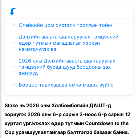
Стейкийн цом хүртэлх тооллын тойм
Дэлхийн аварга шалгаруулах тэмцээний
өдөр тутмын магадлалыг хэрхэн
нэмэгдүүлэх вэ
2026 оны Дэлхийн аварга шалгаруулах
тэмцээний бусад шууд бооцооны зах
зээлүүд
Бооцоо тавихаасаа өмнө мэдэх зүйлс
Stake нь 2026 оны Хөлбөмбөгийн ДАШТ-д
зориулж 2026 оны 6-р сарын 2-ноос 6-р сарын 12
хүртэл үргэлжлэх өдөр тутмын Countdown to the
Cup урамшуулалтайгаар бэлтгэлээ базааж байна.