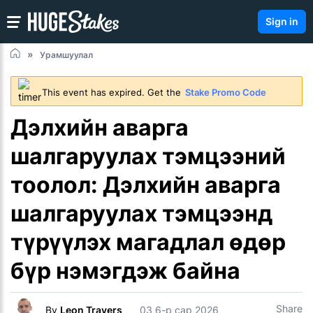
Sign in
Урамшуулал
This event has expired. Get the
Stake Promo Code
Дэлхийн аварга
шалгаруулах тэмцээний
тоолол: Дэлхийн аварга
шалгаруулах тэмцээнд
түрүүлэх магадлал өдөр
бүр нэмэгдэж байна
Share
By
Leon Travers
03 6-р сар 2026