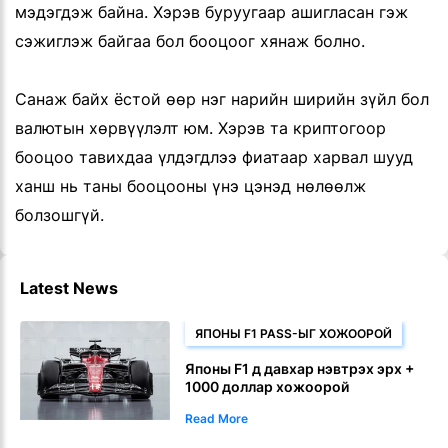
мэдэгдэж байна. Хэрэв буруугаар ашигласан гэж
сэжиглэж байгаа бол бооцоог хянаж болно.
Санаж байх ёстой өөр нэг нарийн ширийн зүйл бол
валютын хөрвүүлэлт юм. Хэрэв та криптогоор
бооцоо тавихдаа үлдэгдлээ фиатаар харвал шууд
ханш нь таны бооцооны үнэ цэнэд нөлөөлж
болзошгүй.
Latest News
ЯПОНЫ F1 PASS-ЫГ ХОЖООРОЙ
Японы F1 д давхар нэвтрэх эрх +
1000 доллар хожоорой
Read More