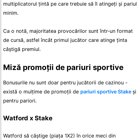
multiplicatorul țintă pe care trebuie să îl atingeți și pariul
minim.
Ca o notă, majoritatea provocărilor sunt într-un format
de cursă, astfel încât primul jucător care atinge ținta
câștigă premiul.
Miză promoții de pariuri sportive
Bonusurile nu sunt doar pentru jucătorii de cazinou -
există o mulțime de promoții de
pariuri sportive Stake
și
pentru pariori.
Watford x Stake
Watford să câștige (piața 1X2) în orice meci din