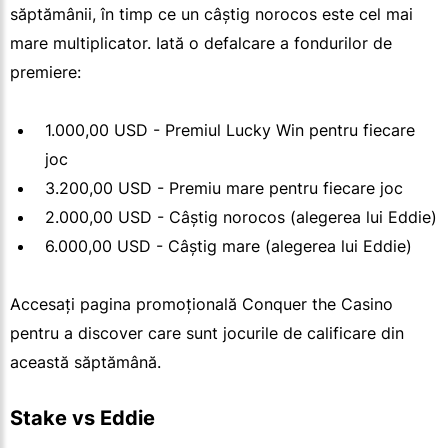
săptămânii, în timp ce un câștig norocos este cel mai
mare multiplicator. Iată o defalcare a fondurilor de
premiere:
1.000,00 USD - Premiul Lucky Win pentru fiecare
joc
3.200,00 USD - Premiu mare pentru fiecare joc
2.000,00 USD - Câștig norocos (alegerea lui Eddie)
6.000,00 USD - Câștig mare (alegerea lui Eddie)
Accesați pagina promoțională Conquer the Casino
pentru a discover care sunt jocurile de calificare din
această săptămână.
Stake vs Eddie