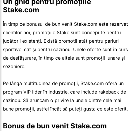
Un ghid pentru promoțiile
Stake.com
În timp ce bonusul de bun venit Stake.com este rezervat
clienților noi, promoțiile Stake sunt concepute pentru
jucătorii existenți. Există promoții atât pentru pariuri
sportive, cât și pentru cazinou. Unele oferte sunt în curs
de desfășurare, în timp ce altele sunt promoții lunare și
sezoniere.
Pe lângă multitudinea de promoții, Stake.com oferă un
program VIP lider în industrie, care include rakeback de
cazinou. Să aruncăm o privire la unele dintre cele mai
bune promoții, astfel încât să puteți gusta ce este oferit.
Bonus de bun venit Stake.com