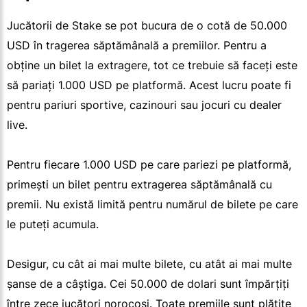
Jucătorii de Stake se pot bucura de o cotă de 50.000
USD în tragerea săptămânală a premiilor. Pentru a
obține un bilet la extragere, tot ce trebuie să faceți este
să pariați 1.000 USD pe platformă. Acest lucru poate fi
pentru pariuri sportive, cazinouri sau jocuri cu dealer
live.
Pentru fiecare 1.000 USD pe care pariezi pe platformă,
primești un bilet pentru extragerea săptămânală cu
premii. Nu există limită pentru numărul de bilete pe care
le puteți acumula.
Desigur, cu cât ai mai multe bilete, cu atât ai mai multe
șanse de a câștiga. Cei 50.000 de dolari sunt împărțiți
între zece jucători norocoși. Toate premiile sunt plătite