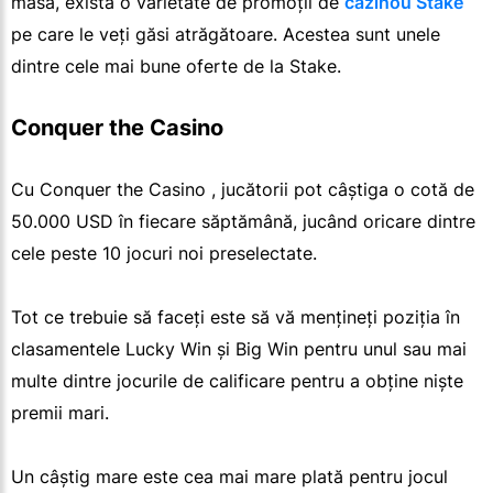
masă, există o varietate de promoții de
cazinou Stake
pe care le veți găsi atrăgătoare. Acestea sunt unele
dintre cele mai bune oferte de la Stake.
Conquer the Casino
Cu Conquer the Casino , jucătorii pot câștiga o cotă de
50.000 USD în fiecare săptămână, jucând oricare dintre
cele peste 10 jocuri noi preselectate.
Tot ce trebuie să faceți este să vă mențineți poziția în
clasamentele Lucky Win și Big Win pentru unul sau mai
multe dintre jocurile de calificare pentru a obține niște
premii mari.
Un câștig mare este cea mai mare plată pentru jocul