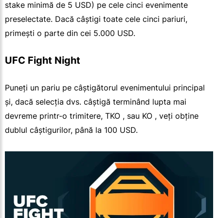
stake minimă de 5 USD) pe cele cinci evenimente
preselectate. Dacă câștigi toate cele cinci pariuri,
primești o parte din cei 5.000 USD.
UFC Fight Night
Puneți un pariu pe câștigătorul evenimentului principal
și, dacă selecția dvs. câștigă terminând lupta mai
devreme printr-o trimitere, TKO , sau KO , veți obține
dublul câștigurilor, până la 100 USD.