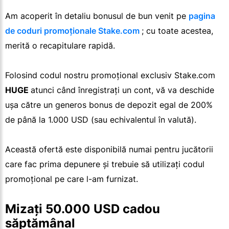
Am acoperit în detaliu bonusul de bun venit pe
pagina
de coduri promoționale Stake.com
; cu toate acestea,
merită o recapitulare rapidă.
Folosind codul nostru promoțional exclusiv Stake.com
HUGE
atunci când înregistrați un cont, vă va deschide
ușa către un generos bonus de depozit egal de 200%
de până la 1.000 USD (sau echivalentul în valută).
Această ofertă este disponibilă numai pentru jucătorii
care fac prima depunere și trebuie să utilizați codul
promoțional pe care l-am furnizat.
Mizați 50.000 USD cadou
săptămânal