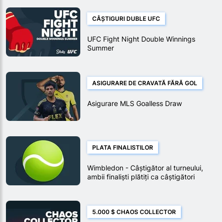
CÂȘTIGURI DUBLE UFC
UFC Fight Night Double Winnings
Summer
ASIGURARE DE CRAVATĂ FĂRĂ GOL
Asigurare MLS Goalless Draw
PLATA FINALISTILOR
Wimbledon - Câștigător al turneului,
ambii finaliști plătiți ca câștigători
5.000 $ CHAOS COLLECTOR