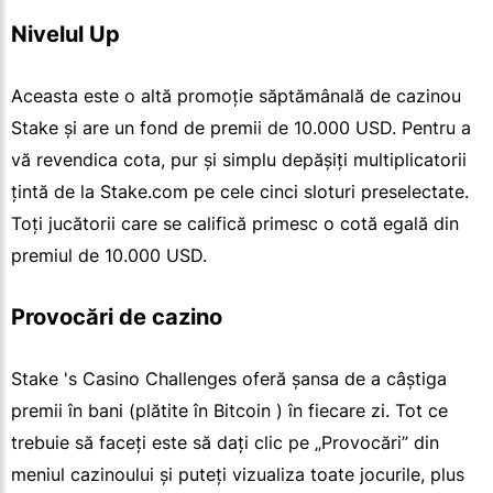
Nivelul Up
Aceasta este o altă promoție săptămânală de cazinou
Stake și are un fond de premii de 10.000 USD. Pentru a
vă revendica cota, pur și simplu depășiți multiplicatorii
țintă de la Stake.com pe cele cinci sloturi preselectate.
Toți jucătorii care se califică primesc o cotă egală din
premiul de 10.000 USD.
Provocări de cazino
Stake 's Casino Challenges oferă șansa de a câștiga
premii în bani (plătite în Bitcoin ) în fiecare zi. Tot ce
trebuie să faceți este să dați clic pe „Provocări” din
meniul cazinoului și puteți vizualiza toate jocurile, plus