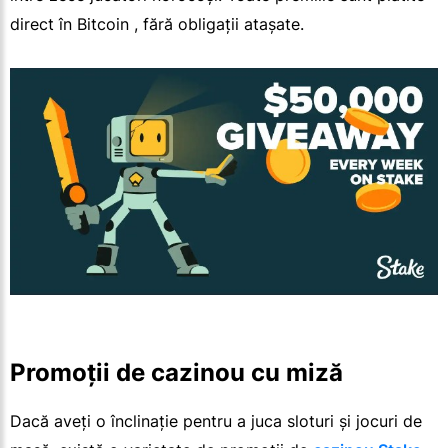
direct în Bitcoin , fără obligații atașate.
Promoții de cazinou cu miză
Dacă aveți o înclinație pentru a juca sloturi și jocuri de