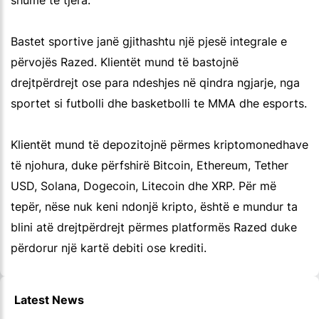
shumë të tjera.
Bastet sportive janë gjithashtu një pjesë integrale e
përvojës Razed. Klientët mund të bastojnë
drejtpërdrejt ose para ndeshjes në qindra ngjarje, nga
sportet si futbolli dhe basketbolli te MMA dhe esports.
Klientët mund të depozitojnë përmes kriptomonedhave
të njohura, duke përfshirë Bitcoin, Ethereum, Tether
USD, Solana, Dogecoin, Litecoin dhe XRP. Për më
tepër, nëse nuk keni ndonjë kripto, është e mundur ta
blini atë drejtpërdrejt përmes platformës Razed duke
përdorur një kartë debiti ose krediti.
Latest News