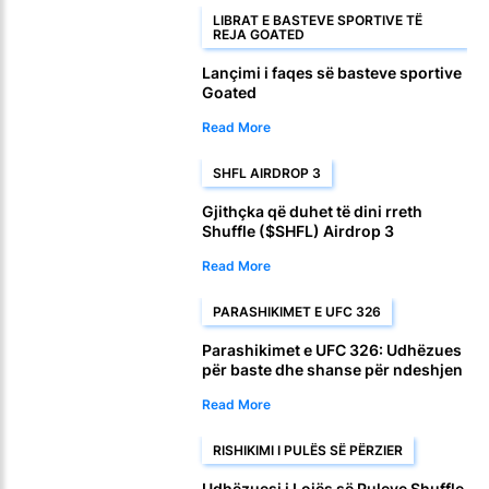
LIBRAT E BASTEVE SPORTIVE TË
REJA GOATED
Lançimi i faqes së basteve sportive
Goated
Read More
SHFL AIRDROP 3
Gjithçka që duhet të dini rreth
Shuffle ($SHFL) Airdrop 3
Read More
PARASHIKIMET E UFC 326
Parashikimet e UFC 326: Udhëzues
për baste dhe shanse për ndeshjen
Holloway vs. Oliveira 2
Read More
RISHIKIMI I PULËS SË PËRZIER
Udhëzuesi i Lojës së Puleve Shuffle