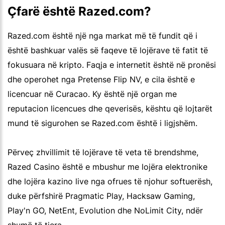
Çfarë është Razed.com?
Razed.com është një nga markat më të fundit që i
është bashkuar valës së faqeve të lojërave të fatit të
fokusuara në kripto. Faqja e internetit është në pronësi
dhe operohet nga Pretense Flip NV, e cila është e
licencuar në Curacao. Ky është një organ me
reputacion licencues dhe qeverisës, kështu që lojtarët
mund të sigurohen se Razed.com është i ligjshëm.
Përveç zhvillimit të lojërave të veta të brendshme,
Razed Casino është e mbushur me lojëra elektronike
dhe lojëra kazino live nga ofrues të njohur softuerësh,
duke përfshirë Pragmatic Play, Hacksaw Gaming,
Play'n GO, NetEnt, Evolution dhe NoLimit City, ndër