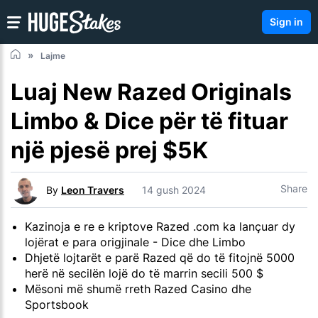
Sign in
Lajme
Luaj New Razed Originals
Limbo & Dice për të fituar
një pjesë prej $5K
Share
By
Leon Travers
14 gush 2024
Kazinoja e re e kriptove Razed .com ka lançuar dy
lojërat e para origjinale - Dice dhe Limbo
Dhjetë lojtarët e parë Razed që do të fitojnë 5000
herë në secilën lojë do të marrin secili 500 $
Mësoni më shumë rreth Razed Casino dhe
Sportsbook