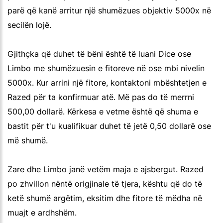
parë që kanë arritur një shumëzues objektiv 5000x në
secilën lojë.
Gjithçka që duhet të bëni është të luani Dice ose
Limbo me shumëzuesin e fitoreve në ose mbi nivelin
5000x. Kur arrini një fitore, kontaktoni mbështetjen e
Razed për ta konfirmuar atë. Më pas do të merrni
500,00 dollarë. Kërkesa e vetme është që shuma e
bastit për t'u kualifikuar duhet të jetë 0,50 dollarë ose
më shumë.
Zare dhe Limbo janë vetëm maja e ajsbergut. Razed
po zhvillon nëntë origjinale të tjera, kështu që do të
ketë shumë argëtim, eksitim dhe fitore të mëdha në
muajt e ardhshëm.