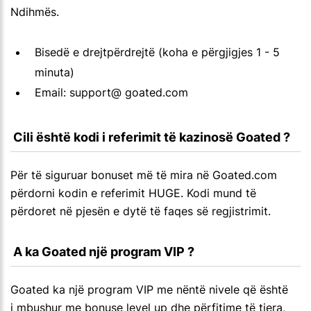
Ndihmës.
Bisedë e drejtpërdrejtë (koha e përgjigjes 1 - 5
minuta)
Email: support@ goated.com
 Cili është kodi i referimit të kazinosë 
Goated ?
Për të siguruar bonuset më të mira në Goated.com
përdorni kodin e referimit HUGE. Kodi mund të
përdoret në pjesën e dytë të faqes së regjistrimit.
 A ka 
Goated një program VIP ?
Goated ka një program VIP me nëntë nivele që është
i mbushur me bonuse level up dhe përfitime të tjera,