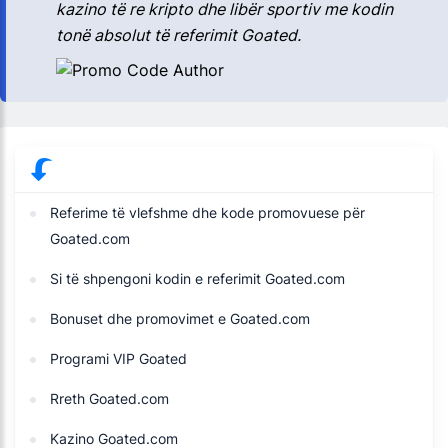
kazino të re kripto dhe libër sportiv me kodin
tonë absolut të referimit Goated.
Referime të vlefshme dhe kode promovuese për
Goated.com
Si të shpengoni kodin e referimit Goated.com
Bonuset dhe promovimet e Goated.com
Programi VIP Goated
Rreth Goated.com
Kazino Goated.com