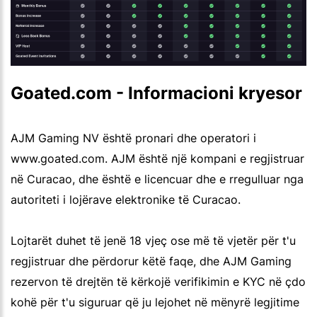
Goated.com - Informacioni kryesor
AJM Gaming NV është pronari dhe operatori i
www.goated.com. AJM është një kompani e regjistruar
në Curacao, dhe është e licencuar dhe e rregulluar nga
autoriteti i lojërave elektronike të Curacao.
Lojtarët duhet të jenë 18 vjeç ose më të vjetër për t'u
regjistruar dhe përdorur këtë faqe, dhe AJM Gaming
rezervon të drejtën të kërkojë verifikimin e KYC në çdo
kohë për t'u siguruar që ju lejohet në mënyrë legjitime