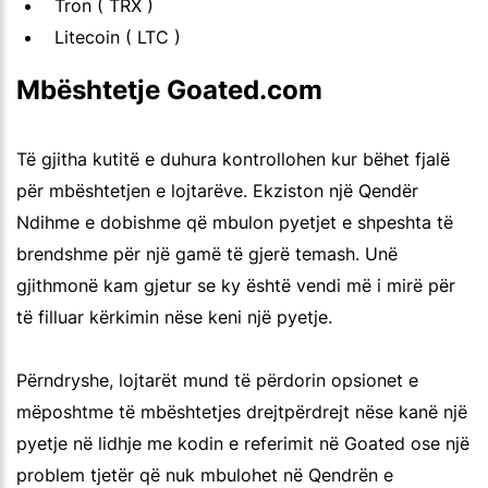
Tron ( TRX )
Litecoin ( LTC )
Mbështetje Goated.com
Të gjitha kutitë e duhura kontrollohen kur bëhet fjalë
për mbështetjen e lojtarëve. Ekziston një Qendër
Ndihme e dobishme që mbulon pyetjet e shpeshta të
brendshme për një gamë të gjerë temash. Unë
gjithmonë kam gjetur se ky është vendi më i mirë për
të filluar kërkimin nëse keni një pyetje.
Përndryshe, lojtarët mund të përdorin opsionet e
mëposhtme të mbështetjes drejtpërdrejt nëse kanë një
pyetje në lidhje me kodin e referimit në
Goated ose një
problem tjetër që nuk mbulohet në Qendrën e