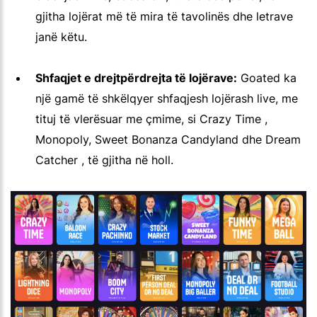
gjitha lojërat më të mira të tavolinës dhe letrave
janë këtu.
Shfaqjet e drejtpërdrejta të lojërave:
Goated ka
një gamë të shkëlqyer shfaqjesh lojërash live, me
tituj të vlerësuar me çmime, si Crazy Time ,
Monopoly, Sweet Bonanza Candyland dhe Dream
Catcher , të gjitha në holl.