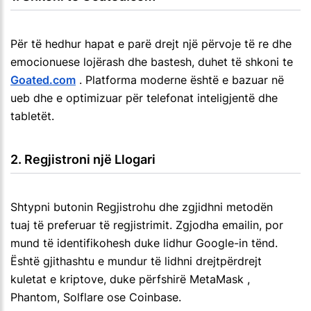
Për të hedhur hapat e parë drejt një përvoje të re dhe
emocionuese lojërash dhe bastesh, duhet të shkoni te
Goated.com
. Platforma moderne është e bazuar në
ueb dhe e optimizuar për telefonat inteligjentë dhe
tabletët.
Regjistroni një Llogari
Shtypni butonin Regjistrohu dhe zgjidhni metodën
tuaj të preferuar të regjistrimit. Zgjodha emailin, por
mund të identifikohesh duke lidhur Google-in tënd.
Është gjithashtu e mundur të lidhni drejtpërdrejt
kuletat e kriptove, duke përfshirë MetaMask ,
Phantom, Solflare ose Coinbase.