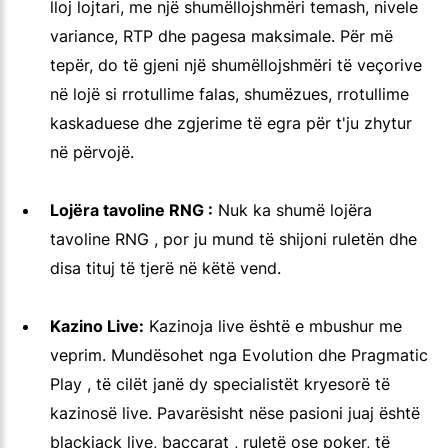
lloj lojtari, me një shumëllojshmëri temash, nivele
variance, RTP dhe pagesa maksimale. Për më
tepër, do të gjeni një shumëllojshmëri të veçorive
në lojë si rrotullime falas, shumëzues, rrotullime
kaskaduese dhe zgjerime të egra për t'ju zhytur
në përvojë.
Lojëra tavoline RNG :
Nuk ka shumë lojëra
tavoline RNG , por ju mund të shijoni ruletën dhe
disa tituj të tjerë në këtë vend.
Kazino Live:
Kazinoja live është e mbushur me
veprim. Mundësohet nga Evolution dhe Pragmatic
Play , të cilët janë dy specialistët kryesorë të
kazinosë live. Pavarësisht nëse pasioni juaj është
blackjack live, baccarat , ruletë ose poker, të