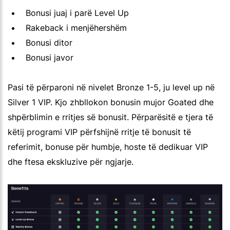
Bonusi juaj i parë Level Up
Rakeback i menjëhershëm
Bonusi ditor
Bonusi javor
Pasi të përparoni në nivelet Bronze 1-5, ju level up në
Silver 1 VIP. Kjo zhbllokon bonusin mujor
Goated dhe
shpërblimin e rritjes së bonusit. Përparësitë e tjera të
këtij programi VIP përfshijnë rritje të bonusit të
referimit, bonuse për humbje, hoste të dedikuar VIP
dhe ftesa ekskluzive për ngjarje.