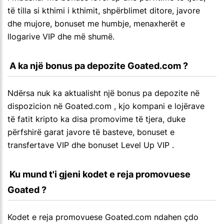
të tilla si kthimi i kthimit, shpërblimet ditore, javore
dhe mujore, bonuset me humbje, menaxherët e
llogarive VIP dhe më shumë.
 A ka një bonus pa depozite Goated.com ?
Ndërsa nuk ka aktualisht një bonus pa depozite në
dispozicion në Goated.com , kjo kompani e lojërave
të fatit kripto ka disa promovime të tjera, duke
përfshirë garat javore të basteve, bonuset e
transfertave VIP dhe bonuset Level Up VIP .
 Ku mund t'i gjeni kodet e reja promovuese 
Goated ?
Kodet e reja promovuese Goated.com ndahen çdo