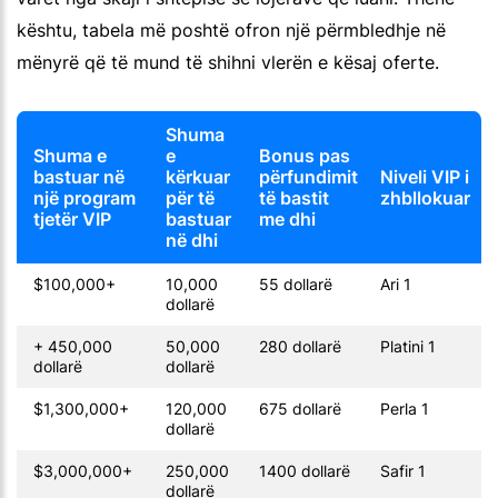
kështu, tabela më poshtë ofron një përmbledhje në
mënyrë që të mund të shihni vlerën e kësaj oferte.
Shuma
Shuma e
e
Bonus pas
bastuar në
kërkuar
përfundimit
Niveli VIP i
një program
për të
të bastit
zhbllokuar
tjetër VIP
bastuar
me dhi
në
dhi
$100,000+
10,000
55 dollarë
Ari 1
dollarë
+ 450,000
50,000
280 dollarë
Platini 1
dollarë
dollarë
$1,300,000+
120,000
675 dollarë
Perla 1
dollarë
$3,000,000+
250,000
1400 dollarë
Safir 1
dollarë