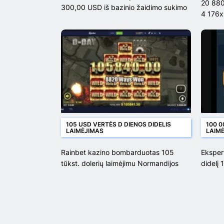
20 880
300,00 USD iš bazinio žaidimo sukimo
4 176x
105 USD VERTĖS D DIENOS DIDELIS
100 0
LAIMĖJIMAS
LAIM
Rainbet kazino bombarduotas 105
Eksper
tūkst. dolerių laimėjimu Normandijos
didelį
dieną