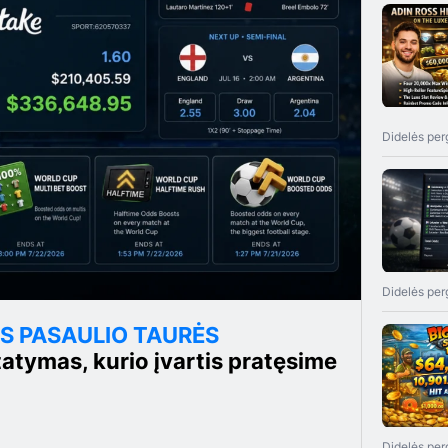
Didelės per
Didelės per
ĖS PASAULIO TAURĖS
tymas, kurio įvartis pratęsime
Didelės per