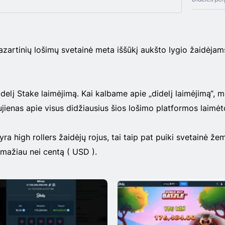
azartinių lošimų svetainė meta iššūkį aukšto lygio žaidėjam
idelį Stake laimėjimą. Kai kalbame apie „didelį laimėjimą“, 
jienas apie visus didžiausius šios lošimo platformos laimėt
ra high rollers žaidėjų rojus, tai taip pat puiki svetainė ž
 mažiau nei centą ( USD ).