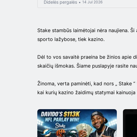
Didelės pergalės
14 Jul 2026
Stake stambūs laimėtojai nėra naujiena. Ši 
sporto lažybose, tiek kazino.
Dėl to vos savaitė praeina be žinios apie d
skaičių išmokas. Šiame puslapyje rasite nau
Žinoma, verta paminėti, kad nors „ Stake “ y
kai kurių kazino žaidimų statymai kainuoja