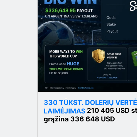
330 TŪKST. DOLERIŲ VERT
210 405 USD sta
LAIMĖJIMAS
grąžina 336 648 USD