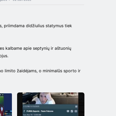
s, priimdama didžiulius statymus tiek
mes kalbame apie septynių ir aštuonių
ojus.
emo limito žaidėjams, o minimalūs sporto ir