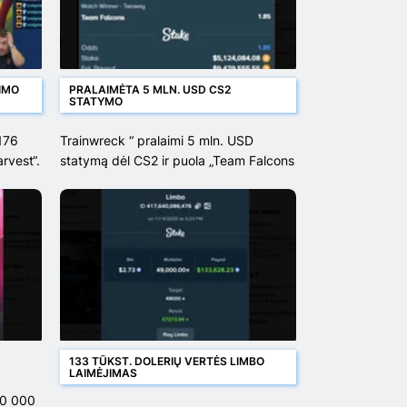
IMO
PRALAIMĖTA 5 MLN. USD CS2
STATYMO
 176
Trainwreck “ pralaimi 5 mln. USD
rvest“.
statymą dėl CS2 ir puola „Team Falcons
133 TŪKST. DOLERIŲ VERTĖS LIMBO
LAIMĖJIMAS
00 000