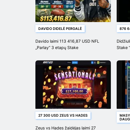
DAVIDO DIDELĖ PERGALĖ
876 6
Davido laimi 113 416,87 USD NFL
Didžiu
„Parlay“ 3 etapų Stake
Stake 
645,0
27 300 USD ZEUS VS HADES
MASY
DAUG
Zeus vs Hades žaidėjas laimi 27