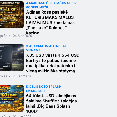
4 MAKSIMALŪS LAIMĖJIMAI PER
60 SEKUNDŽIŲ
Adinas Ross pasiekė
KETURIS MAKSIMALUS
LAIMĖJIMUS žaisdamas
„The Luxe“ Rainbet “
kazino
galės
04 Mar 2026
3 AUTOMATINIAI GINKLAI
VIENAME
7,35 USD virsta 4 554 USD,
kai trys to paties žaidimo
multiplikatoriai patenka į
vieną milžinišką statymą
galės
11 Jan 2026
DIDELIS BOSO SPLASH
LAIMĖJIMAS
64 tūkst. USD laimėjimas
žaidime Shuffle : žaidėjas
laimi „Big Bass Splash
1000“
galės
02 Jan 2026