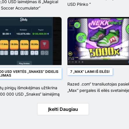
,00 USD laimėjimas iš „Magical
USD Plinko “
 Soccer Accumulator“
00 USD VERTĖS „SNAKES“ DIDELIS
7 „MAX“ LAIMI IŠ EILĖS!
ĖJIMAS
Razed .com“ transliuotojas pasie
tų pinigų išmokėjimas užtikrina
„Max“ pergales iš eilės svetainėj
 100 000 USD „Snakes“ laimėjimą
„Outsourced“
Įkelti Daugiau