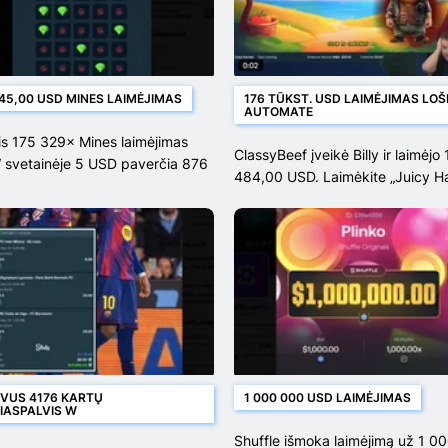
45,00 USD MINES LAIMĖJIMAS
176 TŪKST. USD LAIMĖJIMAS LOŠ
AUTOMATE
lis 175 329× Mines laimėjimas
ClassyBeef įveikė Billy ir laimėjo
“ svetainėje 5 USD paverčia 876
484,00 USD. Laimėkite „Juicy Ha
0 USD
VUS 4176 KARTŲ
1 000 000 USD LAIMĖJIMAS
IASPALVIS W
Shuffle išmoka laimėjimą už 1 0