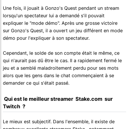
Une fois, il jouait à Gonzo's Quest pendant un stream
lorsqu'un spectateur lui a demandé s'il pouvait
expliquer le "mode démo". Après une grosse victoire
sur Gonzo's Quest, il a ouvert un jeu différent en mode
démo pour l'expliquer à son spectateur.
Cependant, le solde de son compte était le même, ce
qui n'aurait pas dû être le cas. Il a rapidement fermé le
jeu et a semblé maladroitement perdu pour ses mots
alors que les gens dans le chat commençaient à se
demander ce qui s'était passé.
 Qui est le meilleur streamer  Stake.com  sur  
Twitch  ?
Le mieux est subjectif. Dans l'ensemble, il existe de