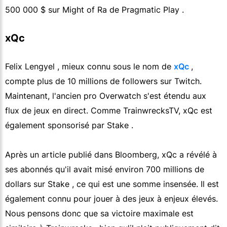
500 000 $ sur Might of Ra de Pragmatic Play .
xQc
Felix Lengyel , mieux connu sous le nom de
xQc
,
compte plus de 10 millions de followers sur Twitch.
Maintenant, l'ancien pro Overwatch s'est étendu aux
flux de jeux en direct. Comme TrainwrecksTV, xQc est
également sponsorisé par Stake .
Après un article publié dans Bloomberg, xQc a révélé à
ses abonnés qu'il avait misé environ 700 millions de
dollars sur Stake , ce qui est une somme insensée. Il est
également connu pour jouer à des jeux à enjeux élevés.
Nous pensons donc que sa victoire maximale est