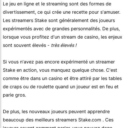
Le jeu en ligne et le streaming sont des formes de
divertissement, ce qui crée une recette pour s'amuser.
Les streamers Stake sont généralement des joueurs
expérimentés avec de grandes personnalités. De plus,
lorsque vous profitez d'un stream de casino, les enjeux
sont souvent élevés -
très élevés !
Si vous n'avez pas encore expérimenté un streamer
Stake en action, vous manquez quelque chose. C'est
comme être dans un casino et être attiré par les tables
de craps ou de roulette quand un joueur est en feu et
parie gros.
De plus, les nouveaux joueurs peuvent apprendre
beaucoup des meilleurs streamers Stake.com . Ces