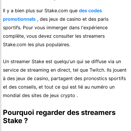
Il y a bien plus sur Stake.com que
des codes
promotionnels
, des jeux de casino et des paris
sportifs. Pour vous immerger dans l'expérience
complète, vous devez consulter les streamers
Stake.com les plus populaires.
Un streamer Stake est quelqu'un qui se diffuse via un
service de streaming en direct, tel que Twitch. Ils jouent
à des jeux de casino, partagent des pronostics sportifs
et des conseils, et tout ce qui est lié au numéro un
mondial des sites de jeux crypto .
Pourquoi regarder des streamers
Stake ?