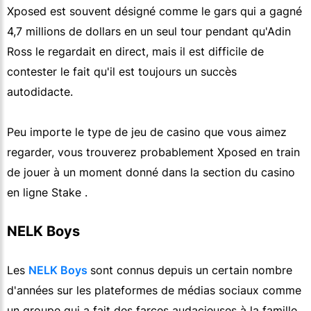
Xposed est souvent désigné comme le gars qui a gagné
4,7 millions de dollars en un seul tour pendant qu'Adin
Ross le regardait en direct, mais il est difficile de
contester le fait qu'il est toujours un succès
autodidacte.
Peu importe le type de jeu de casino que vous aimez
regarder, vous trouverez probablement Xposed en train
de jouer à un moment donné dans la section du casino
en ligne Stake .
NELK Boys
Les
NELK Boys
sont connus depuis un certain nombre
d'années sur les plateformes de médias sociaux comme
un groupe qui a fait des farces audacieuses à la famille,