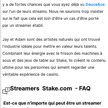
y a de fortes chances que vous ayez déjà vu
DeuceAce
sur l'un de leurs streams. Nous ne saurions trop insister
sur le fait que cela est loin d'être un cas d'être porté
par un streamer établi.
Jay et Adam sont des artistes naturels qui ont trouvé
l'industrie idéale pour mettre en valeur leurs talents.
Combinant leur énergie avec le frisson des machines à
sous et des jeux de table sur Stake, ils créent le contenu
ultime pour les personnes qui aiment regarder une
véritable expérience de casino.
Streamers  Stake.com  - FAQ
 Est-ce que n'importe qui peut être un streamer  